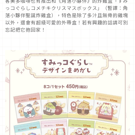
客美多咖啡也有推出和《角落小夥伴》的炸雞盒「すみ
っコぐらしコメチキクリスマスボックス」（暫譯：角
落小夥伴聖誕炸雞盒），特色是除了多汁且無骨的雞塊
以外，還會有超級可愛的外帶盒！若有興趣的話請可別
忘記把它抱回家！