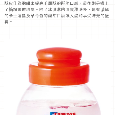
酥皮作為點綴來提高千層酥的酥脆口感，最後則是撒上
了糖粉來做收尾。除了冰淇淋的清爽甜味外，還有濃郁
的卡士達醬及草莓醬的酸甜口感讓人能夠享受味覺的盛
宴。