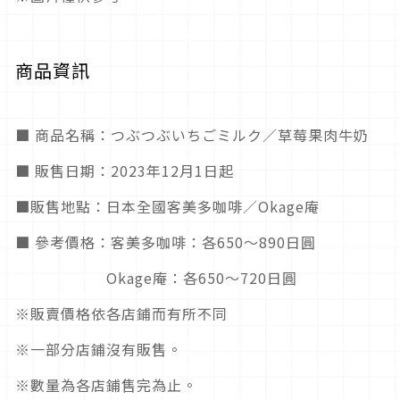
商品資訊
■ 商品名稱：つぶつぶいちごミルク／草莓果肉牛奶
■ 販售日期：2023年12月1日起
■販售地點：日本全國客美多咖啡／Okage庵
■ 參考價格：客美多咖啡：各650～890日圓
Okage庵：各650～720日圓
※販賣價格依各店鋪而有所不同
※一部分店鋪沒有販售。
※數量為各店鋪售完為止。