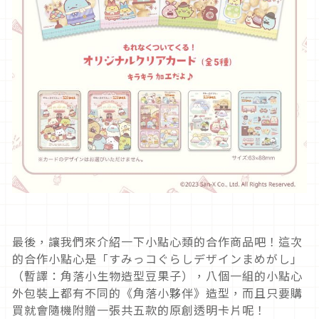
最後，讓我們來介紹一下小點心類的合作商品吧！這次
的合作小點心是「すみっコぐらしデザインまめがし」
（暫譯：角落小生物造型豆果子），八個一組的小點心
外包裝上都有不同的《角落小夥伴》造型，而且只要購
買就會隨機附贈一張共五款的原創透明卡片呢！