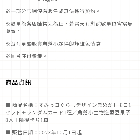
※一部分店鋪沒有販售或無法進行預約。
※數量為各店鋪售完為止，若當天有剩餘數量也會當場
販賣。
※沒有單獨販賣角落小夥伴的炸雞包裝盒。
※圖片僅供參考。
商品資訊
■ 商品名稱：すみっコぐらしデザインまめがし 8コ1
セット＋ランダムカード1種／角落小生物造型豆果子
8入＋隨機卡片1種
■ 販售日期：2023年12月1日起