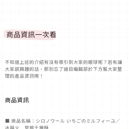
商品資訊一次看
不知道上述的介紹有沒有吸引到大家的眼球呢？若有讓
大家感興趣的話，那別忘了過目編輯部於下方幫大家整
理的產品資訊唷！
商品資訊
■ 商品名稱：シロノワール いちごのミルフィーユ／
冰與火 草莓千層酥