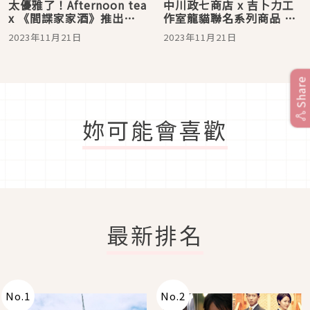
太優雅了！Afternoon tea
中川政七商店 x 吉卜力工
x 《間諜家家酒》推出手
作室龍貓聯名系列商品 5
繪風聯名雜貨，伴你度過
選
2023年11月21日
2023年11月21日
美好居家時光
Share
妳可能會喜歡
最新排名
No.
1
No.
2