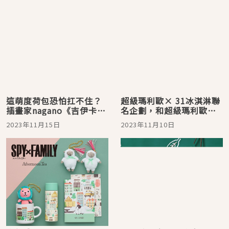
這萌度荷包恐怕扛不住？
超級瑪利歐× 31冰淇淋聯
插畫家nagano《吉伊卡
名企劃，和超級瑪利歐一
哇》等作品Ｘ三麗鷗角色
起來場興奮有趣的美味大
2023年11月15日
2023年11月10日
聯名「派對夜」主題週邊
冒險吧