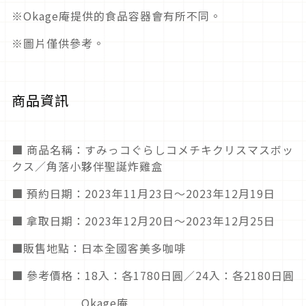
※Okage庵提供的食品容器會有所不同。
※圖片僅供參考。
商品資訊
■ 商品名稱：すみっコぐらしコメチキクリスマスボッ
クス／角落小夥伴聖誕炸雞盒
■ 預約日期：2023年11月23日～2023年12月19日
■ 拿取日期：2023年12月20日～2023年12月25日
■販售地點：日本全國客美多咖啡
■ 參考價格：18入：各1780日圓／24入：各2180日圓
Okage庵