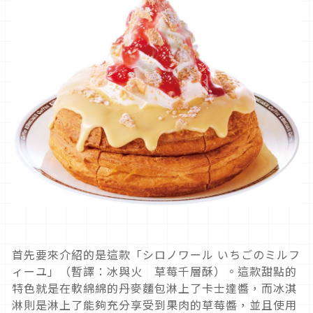
首先要來介紹的是這款「シロノワール いちごのミルフ
ィーユ」（暫譯：冰與火 草莓千層酥）。這款甜點的
特色就是在軟綿綿的丹麥麵包淋上了卡士達醬，而冰淇
淋則是淋上了能夠充分享受到果肉的草莓醬，並且使用