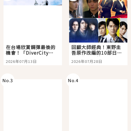
在台場欣賞鋼彈最後的
回顧大師經典！東野圭
機會！「DiverCity
吾原作改編的10部日本
Tokyo Plaza」搭船、
影視作品推薦
2026年07月13日
2026年07月28日
購物、美食及夜景，一
次全體驗
No.
3
No.
4