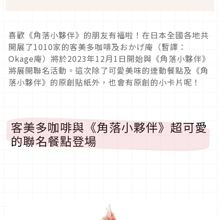
喜歡《角落小夥伴》的朋友有福啦！在日本全國各地共
開展了1010家的客美多咖啡及おかげ庵（暫譯：
Okage庵）將於2023年12月1日開始與《角落小夥伴》
將展開聯名活動。這次除了可愛美味的連動餐點及《角
落小夥伴》的原創貼紙外，也會有原創的小卡片呢！
客美多咖啡與《角落小夥伴》超可愛
的聯名餐點登場