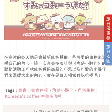
旅日優惠券
旅日地圖
在寒冷的冬天總是會希望能夠藉由一些可愛的事物來溫
暖自己的內心，這一次客美多咖啡與《角落小夥伴》的
聯動活動正巧就能夠透過商品的巧思以及可愛的小夥伴
們來溫暖大家的內心，實在是讓人相當難以抗拒呢！
Tags :
美食
、
美食速報
、
角落小夥伴
、
角落生物
、
Komeda's coffee 客美多咖啡
滿足好奇心旺盛的日系女子們的願