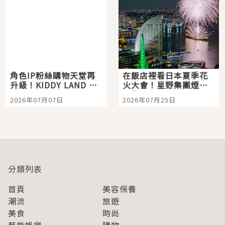
角色IP粉絲購物天堂再
在飯店裡看日本夏季花
升級！KIDDY LAND 原
火大會！星野集團煙火
宿店吉伊卡哇迎客，新
景觀飯店6選，讓你不用
2026年07月07日
2026年07月25日
開幕 OMOKADO 店3分
人擠人悠閒欣賞
即達
分類列表
首頁
美容保養
潮流
旅遊
美食
時尚
藝能娛樂
購物