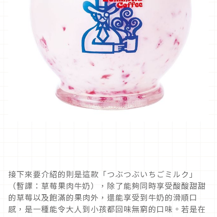
接下來要介紹的則是這款「つぶつぶいちごミルク」
（暫譯：草莓果肉牛奶），除了能夠同時享受酸酸甜甜
的草莓以及飽滿的果肉外，還能享受到牛奶的滑順口
感，是一種能令大人到小孩都回味無窮的口味。若是在