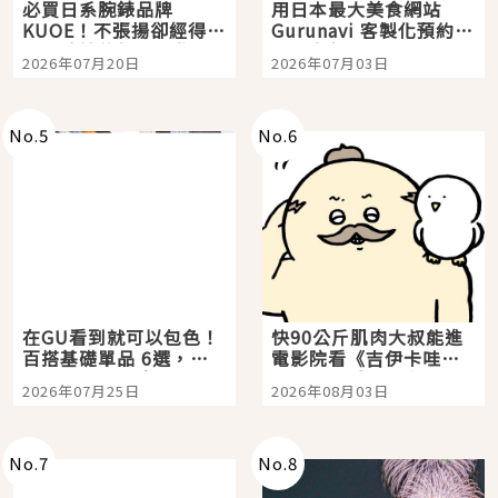
必買日系腕錶品牌
用日本最大美食網站
KUOE！不張揚卻經得起
Gurunavi 客製化預約九
時間洗鍊的經典之作五
大都市餐廳，打造專屬
2026年07月20日
2026年07月03日
選
美食體驗！
No.
5
No.
6
在GU看到就可以包色！
快90公斤肌肉大叔能進
百搭基礎單品 6選，閉
電影院看《吉伊卡哇》
眼全收也不心疼
嗎？日本重金屬樂團
2026年07月25日
2026年08月03日
「打首」會長與nagano
老師一同給出了答案
No.
7
No.
8