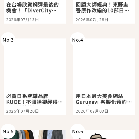
在台場欣賞鋼彈最後的
回顧大師經典！東野圭
機會！「DiverCity
吾原作改編的10部日本
Tokyo Plaza」搭船、
影視作品推薦
2026年07月13日
2026年07月28日
購物、美食及夜景，一
次全體驗
No.
3
No.
4
必買日系腕錶品牌
用日本最大美食網站
KUOE！不張揚卻經得起
Gurunavi 客製化預約九
時間洗鍊的經典之作五
大都市餐廳，打造專屬
2026年07月20日
2026年07月03日
選
美食體驗！
No.
5
No.
6