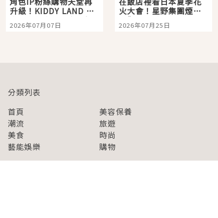
角色IP粉絲購物天堂再
在飯店裡看日本夏季花
升級！KIDDY LAND 原
火大會！星野集團煙火
宿店吉伊卡哇迎客，新
景觀飯店6選，讓你不用
2026年07月07日
2026年07月25日
開幕 OMOKADO 店3分
人擠人悠閒欣賞
即達
分類列表
首頁
美容保養
潮流
旅遊
美食
時尚
藝能娛樂
購物
關於Japaholic
關於我們
免責事項
寫手招募
Japaholic Girls招募
廣告、合作洽談
關鍵字列表