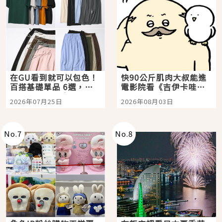
在GU看到就可以包色！
快90公斤肌肉大叔能進
百搭基礎單品 6選，閉
電影院看《吉伊卡哇》
眼全收也不心疼
嗎？日本重金屬樂團
2026年07月25日
2026年08月03日
「打首」會長與nagano
老師一同給出了答案
No.
7
No.
8