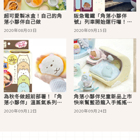
超可愛製冰盒！自己的角
阪急電鐵「角落小夥伴
落小夥伴自己做
號」列車開始運行囉！到
明年春季都有機會遇到栗
2020年08月03日
2020年09月15日
子站長為你服務
為秋冬做超前部署！「角
角落小夥伴兒童新品上市
落小夥伴」溫蒸氣系列商
快來幫藍恐龍入手搖搖木
品讓你暖身又療癒
馬椅與新月床！
2020年09月12日
2020年09月24日