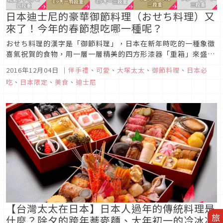
日本迪士尼的豪華御節料理（おせち料理）又
來了！今年的春節想吃哪一種呢？
おせち料理的漢字是「御節料理」，日本在新年時吃的一種象徵
喜氣祝賀的食物，用一層一層精美的四方形漆器「重箱」來盛
裝，裡面再分格放入各種當季的食材和具有意義的料理。
2016年12月04日
｜
伴手禮
、
可愛
、
大塚太太
、
御節料理
、
日本必
吃
、
日本限定
、
美食
、
迪士尼
【台灣太太在日本】日本人過年的傳統料理是
什麼？除夕的跨年蕎麥麵、大年初一的冷冰冰