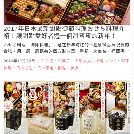
2017年日本最新甜點御節料理おせち料理介
紹！讓甜點愛好者過一個甜蜜蜜的新年！
おせち料理「御節料理」，是在新年時吃的一種象徵喜氣祝賀的
食物，用一層一層精美的四方形漆器「重箱」來盛裝，裡面再分
格放入各種當季的食材和具有意義的料理，每一樣食物都含有一
2016年12月28日
｜
伴手禮
、
和菓子
、
大塚太太
、
小樽LeTAO
、
御節
些祝賀的意思。這篇文章要來介紹的是另一種用甜點來詮釋的和
料理
、
日本必吃
、
日本限定
、
甜點
、
美食
菓子＆洋菓子御節料理，讓新年充滿甜蜜的滋味！