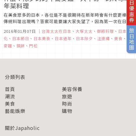
旅日優惠券
年菜料理
在美食眾多的日本，各位是不是很期待在新年時會有什麼更棒的
傳統料理出現嗎？答案可能要讓大家失望了，因為第一次在日本
過年的大塚太太，跟著夫家一起度過後，只有一個感想～什麼？
旅日地圖
2016年01月07日
｜
台灣太太在日本
、
大塚太太
、
御節料理
、
日本文
過年的傳統年菜（おせち料理）怎麼是冷冰冰的？
化
、
日本節日
、
日本美食
、
日本過年
、
日本除夕
、
注連繩
、
美食
、
蕎
麥麵
、
鏡餅
、
門松
分類列表
首頁
美容保養
潮流
旅遊
美食
時尚
藝能娛樂
購物
關於Japaholic