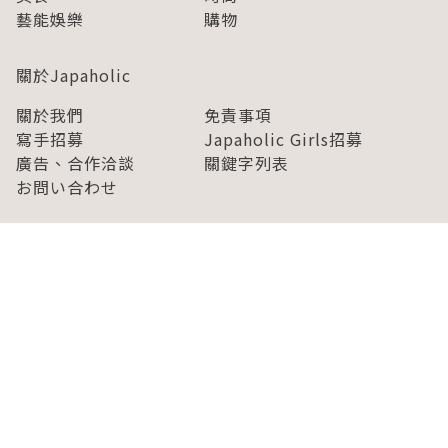
藝能娛樂
購物
關於Japaholic
關於我們
免責事項
寫手招募
Japaholic Girls招募
廣告、合作洽談
關鍵字列表
お問い合わせ
看看更多有關Japaholic！