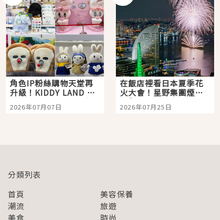
角色IP粉絲購物天堂再
在飯店裡看日本夏季花
升級！KIDDY LAND 原
火大會！星野集團煙火
宿店吉伊卡哇迎客，新
景觀飯店6選，讓你不用
2026年07月07日
2026年07月25日
開幕 OMOKADO 店3分
人擠人悠閒欣賞
即達
分類列表
首頁
美容保養
潮流
旅遊
美食
時尚