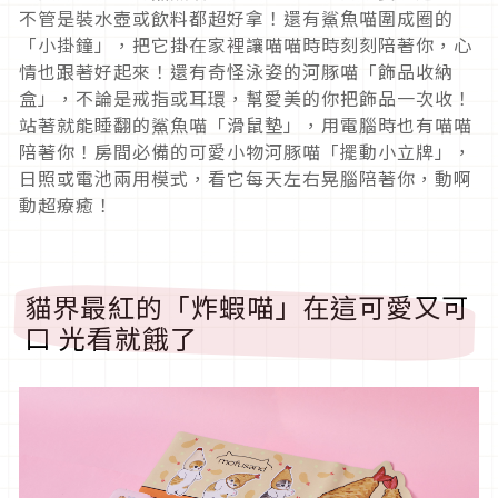
不管是裝水壺或飲料都超好拿！還有鯊魚喵圍成圈的
「小掛鐘」，把它掛在家裡讓喵喵時時刻刻陪著你，心
情也跟著好起來！還有奇怪泳姿的河豚喵「飾品收納
盒」，不論是戒指或耳環，幫愛美的你把飾品一次收！
站著就能睡翻的鯊魚喵「滑鼠墊」，用電腦時也有喵喵
陪著你！房間必備的可愛小物河豚喵「擺動小立牌」，
日照或電池兩用模式，看它每天左右晃腦陪著你，動啊
動超療癒！
貓界最紅的「炸蝦喵」在這可愛又可
口 光看就餓了