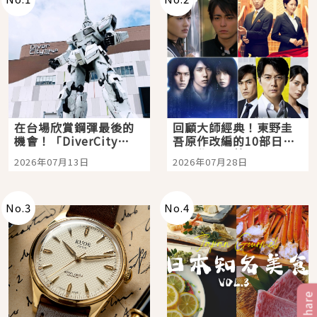
在台場欣賞鋼彈最後的
回顧大師經典！東野圭
機會！「DiverCity
吾原作改編的10部日本
Tokyo Plaza」搭船、
影視作品推薦
2026年07月13日
2026年07月28日
購物、美食及夜景，一
次全體驗
No.
3
No.
4
Share