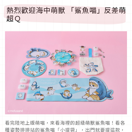
熱烈歡迎海中萌獸 「鯊魚喵」反差萌
超Ｑ
看完陸地上版萌喵，來看海裡的超級萌獸鯊魚喵！看各
種姿勢排排站的鯊魚喵「小提袋」，出門就要提這款，