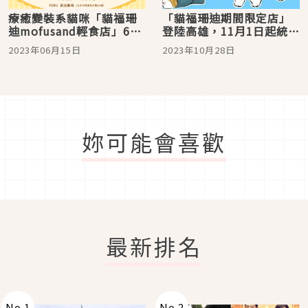
療癒變裝系貓咪「貓福珊
「貓福珊迪期間限定店」
迪mofusand輕食店」6月
登陸高雄，11月1日起統一
21日台中草悟超萌登場
時代百貨高雄店療癒登
2023年06月15日
2023年10月28日
場，七大可愛打卡點不容
錯過
妳可能會喜歡
最新排名
No.
1
No.
2