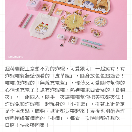
超萌貓配上意想不到的炸蝦，可愛跟可口一起擁有！有
炸蝦喵躲牆壁偷看的「皮革鏡」，隨身放包包超適合！
喵喵抱炸蝦的「無線充電盤」，輕薄又可愛隨時幫你的
心情也充電了！還有炸蝦喵、熱狗喵東西合璧的「食物
夾」，一組四入，隨手一夾讓喵喵幫你把美味都夾住！
炸蝦兔和炸蝦喵一起現身的「小提袋」，提著上街肯定
是全場焦點，購物、逛街都要帶起來！最後也別錯過炸
蝦喵圍繞著鐘面的「掛鐘」，每看一次時間都好想吃一
口啊！快來帶回家！