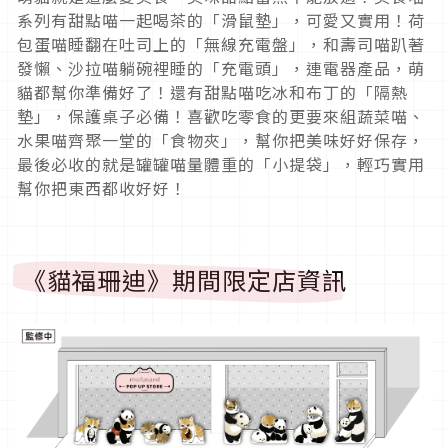
系列有甜點喵一起喝茶的「滑鼠墊」，可愛又實用！荷
包蛋喵睡翻在吐司上的「無線充電盤」，和壽司喵趴著
發懶、沙拉喵躺碗裡睡的「充電頭」，連電器產品，萌
貓都幫你準備好了！還有甜點喵吃冰和布丁的「隔熱
墊」，保護桌子必備！喜歡吃零食的更要來組蔬菜喵、
水果喵齊聚一堂的「食物夾」，幫你把美味好好保存，
最後必收的就是罐罐喵量體重的「小提袋」，輕巧實用
幫你把東西都收好好！
《貓福珊迪》期間限定店資訊