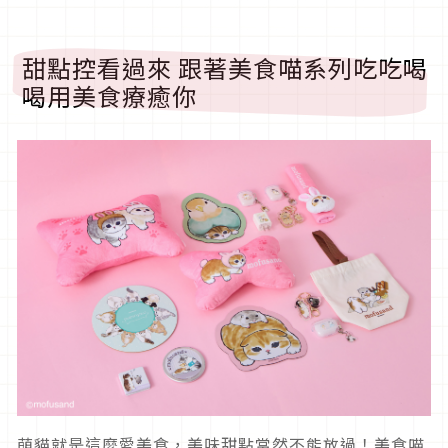
甜點控看過來 跟著美食喵系列吃吃喝
喝用美食療癒你
萌貓就是這麼愛美食，美味甜點當然不能放過！美食喵