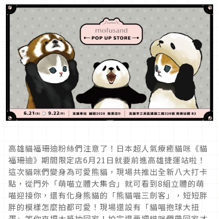
高雄貓福珊迪粉絲們注意了！日本超人氣療癒貓咪《貓
福珊迪》期間限定店6月21日就要前進高雄捷運站啦！
這次貓咪們變身為可愛熊貓，現場共推出全新八大打卡
點，從門外「萌喵立體大集合」就可看到8組立體的萌
喵迎接你，還有化身熊貓的「熊貓喵三劍客」，短短胖
胖的模樣怎麼拍都可愛！現場還設有「貓喵抱球大扭
蛋」等你來把大獎抽回家！拍完還要把貓咪們帶回家才