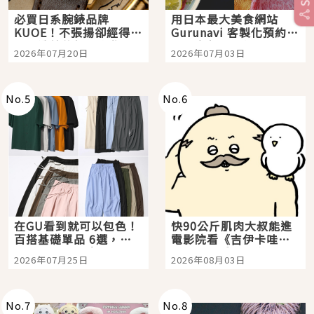
必買日系腕錶品牌
用日本最大美食網站
KUOE！不張揚卻經得起
Gurunavi 客製化預約九
時間洗鍊的經典之作五
大都市餐廳，打造專屬
2026年07月20日
2026年07月03日
選
美食體驗！
No.
5
No.
6
在GU看到就可以包色！
快90公斤肌肉大叔能進
百搭基礎單品 6選，閉
電影院看《吉伊卡哇》
眼全收也不心疼
嗎？日本重金屬樂團
2026年07月25日
2026年08月03日
「打首」會長與nagano
老師一同給出了答案
No.
7
No.
8