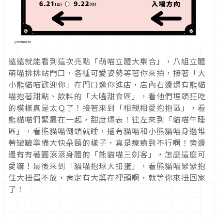
遠遠就能看到這次亮點「萌喵立體大集合」，八組立體
萌喵排排站門口，各種可愛姿勢等著你來拍，接著「大
小熊貓喵歡迎你」在門口邀你進店，店內右邊還有熊貓
喵抱著甜點、飲料的「大嗑甜食區」，看他們埋頭狂吃
的模樣真是太Ｑ了！接著來到「相親相愛抱抱區」，看
熊貓喵們緊靠在一起，甜度爆表！往左來到「貓喵午睡
區」，看熊貓喵倒頭就睡，還有貓喵和小熊貓喵身邊堆
著罐罐準備大快朵頤的樣子，真是療癒到不行啊！旁邊
還有有著圓滾滾身體的「熊貓喵三劍客」，怎麼這麼可
愛嘛！最後來到「貓喵抱球大扭蛋」，看熊貓喵緊緊抱
住大扭蛋不放，肯定有大獎在裡頭啊，就等你來扭回家
了！