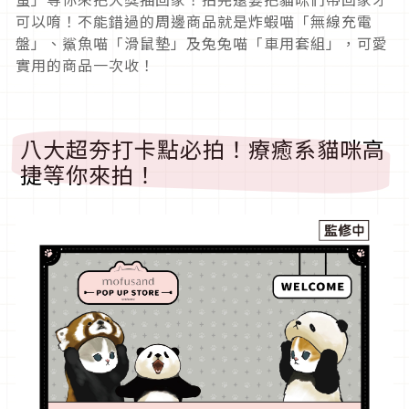
可以唷！不能錯過的周邊商品就是炸蝦喵「無線充電
盤」、鯊魚喵「滑鼠墊」及兔兔喵「車用套組」，可愛
實用的商品一次收！
八大超夯打卡點必拍！療癒系貓咪高
捷等你來拍！