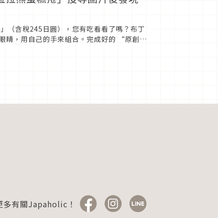
捲」（含稅245日圓），您有吃看看了嗎？布丁
眼睛，用自己的手來組合。完成好的 “原創・
呢？ 這個率直的...
多有關Japaholic！