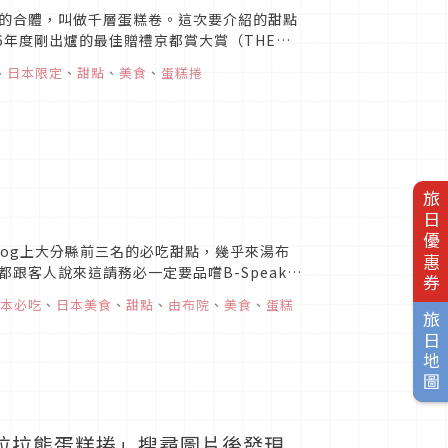
的合體，叫做千層蛋糕卷。這次要介紹的甜點
16年度剛出爐的最佳贈禮京都賞大賞（THE
、
日本限定
、
甜點
、
美食
、
蛋糕捲
旅日優惠券
！
elog上大分縣前三名的必吃甜點，幾乎來湯布
跟客人說來這請務必一定要品嚐B-Speak的
本必吃
、
日本美食
、
甜點
、
由布院
、
美食
、
蛋糕
旅日地圖
的拉拉熊蛋糕捲」搜尋圖片後發現