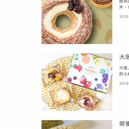
提到
外，
鮮奶
202
大
大阪
的火
原本
201
榮