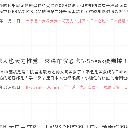
應該對千層可麗餅蛋糕和蛋糕卷都很熟悉，但您知道還有一種是兩者
是京都FRAVOR'S出品的抹茶口味千層蛋糕卷，這款甜點還得過20
PAN GIFT AWARDS），如果不來認識一下它就太可惜了。
7年03月11日
｜
伴手禮
、
大塚太太
、
巧克力
、
抹茶
、
日本必吃
、
日本話題
地人也大力推薦！來湯布院必吃B-Speak蛋糕捲
Speak應該是湯布院當地最有名的人氣美食了，不但是美食網站Tab
訪的遊客都是人手一袋；連日本人也都很瘋，小編住的旅館的老闆也都
捲！
6年01月05日
｜
B-Speak
、
Bonnie
、
下午茶
、
九州自由行
、
推薦美食
、
日
家也太自由奔放！ LAWSON賣的「自己動手作