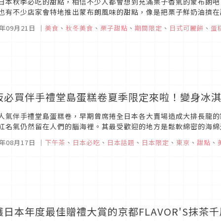
日本秋季必吃的甜點，相信不少人都會想到充滿栗子香氣的蒙布朗吧
也有不少店家會特地推出蒙布朗風味的甜點，像是把栗子鮮奶油擠在
油，打造出吃得到蒙布朗滋味的各式甜品。這次文章特別選出五款擁有
5年09月21日
｜
美食
、
秋冬美食
、
栗子甜點
、
期間限定
、
日式可麗餅
、
蛋
阪必買伴手禮堂島蛋糕卷夏季限定來啦！變身冰
人氣伴手禮堂島蛋糕卷，早期曾席捲全日本各大賣場造成大排長龍的
紅名氣仍然留在人們的腦海裡。其最受歡迎的地方是鬆軟綿密的海綿
最單純的口味外，2018年夏季竟然是推出變身冰淇淋的蛋糕捲，趕快
8年08月17日
｜
下午茶
、
日本必吃
、
日本話題
、
日本限定
、
東京
、
甜點
、
獲日本年度最佳贈禮大賞的京都FLAVOR'S抹茶