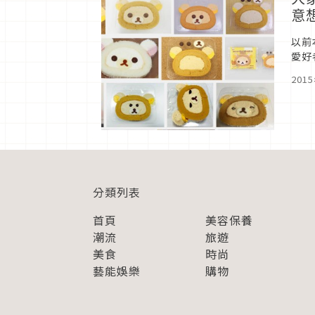
意
以前
愛好
拉拉
201
分類列表
首頁
美容保養
潮流
旅遊
美食
時尚
藝能娛樂
購物