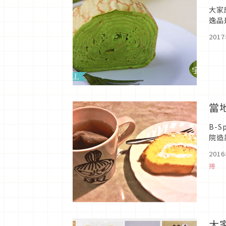
大家
逸品
JA
201
當
B-
院造
蛋糕
201
捲
大