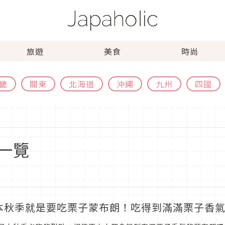
旅遊
美食
時尚
畿
關東
北海道
沖繩
九州
四國
一覽
本秋季就是要吃栗子蒙布朗！吃得到滿滿栗子香