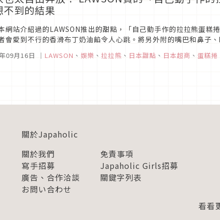
想不到的結果
本網站介紹過的LAWSON推出的甜點，「自己動手作的拉拉熊蛋糕
者會愛到不行的香滑布丁奶油餡令人心跳。將另外附的嘴巴和鼻子、
熊” 讓人小鹿亂撞。這樣的「拉拉熊蛋糕捲」，大家到底是怎麼玩它的
5年09月16日
｜
LAWSON
、
娛樂
、
拉拉熊
、
日本甜點
、
日本超商
、
蛋糕捲
關於Japaholic
關於我們
免責事項
寫手招募
Japaholic Girls招募
廣告、合作洽談
關鍵字列表
お問い合わせ
看看更