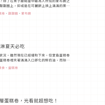
？除了在栗子甜點當中最為人所知的蒙布朗之
甜甜圈上，抑或是在可麗餅上擠上滿滿的栗子
蒙布朗風味的期間限定甜點，...
糕捲
、
甜甜圈
、
蒙布朗
淇淋夏天必吃
狀況，雖然現在已經緩和下來，但堂島蛋糕卷
蛋糕卷裡夾著滿滿入口即化的鮮奶油，而除了
來看一下大阪人氣伴手禮堂...
美食
、
蛋糕捲
千層蛋糕卷，光看就超想吃！