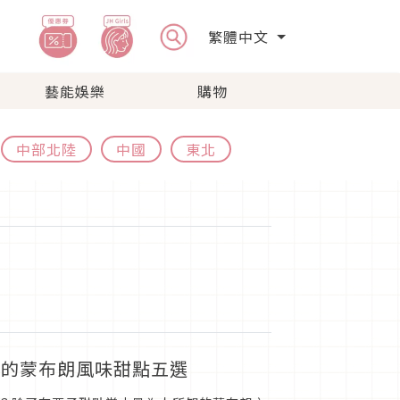
繁體中文
藝能娛樂
購物
中部北陸
中國
東北
氣的蒙布朗風味甜點五選