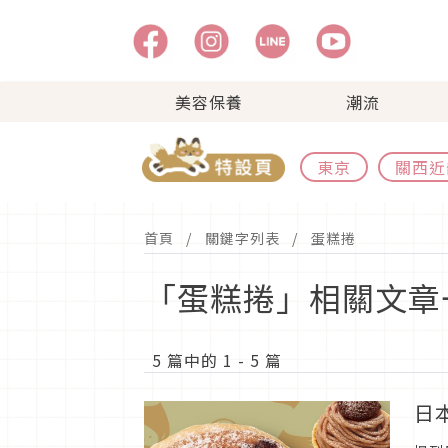
美容保養
潮流
東京
關西近
首頁
關鍵字列表
蛋糕捲
「蛋糕捲」相關文章
5 篇中的 1 - 5 篇
日