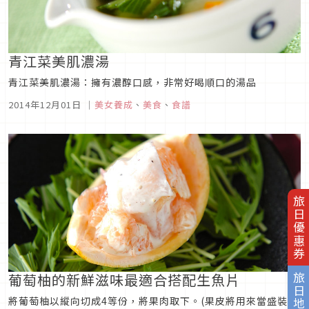
青江菜美肌濃湯
青江菜美肌濃湯：擁有濃醇口感，非常好喝順口的湯品
2014年12月01日
｜
美女養成
、
美食
、
食譜
旅日優惠券
葡萄柚的新鮮滋味最適合搭配生魚片
旅日地圖
將葡萄柚以縱向切成4等份，將果肉取下。(果皮將用來當盛裝容