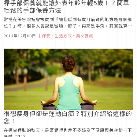
靠手部保養就能讓外表年齡年輕5歲！？簡單
輕鬆的手部保養方法
常常在美容院裡會被問到『讓您感到有歲月痕跡的地方是哪個部
位？』時，很多人會說是從臉、脖子，再來是手背。其實就算花
再多錢和時間在保養臉部肌膚上，但要是把手伸出來的那瞬間，
2014年12月08日
｜
保養
、
生活方式
、
美女養成
手背上滿是細紋的話，就會被發現其實年歲已老。
很想瘦身但卻是運動白痴？特別介紹給這樣的
您！
在適合運動的秋天、是否覺得也差不多該為了健康與美容動一下
身體了呢？