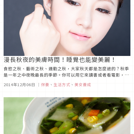
漫長秋夜的美膚時間！睡覺也能變美麗！
食慾之秋、藝術之秋、運動之秋，大家秋天都是怎麼過的？秋季
是一年之中夜晚最長的季節。你可以用它來讀書或者看電影，或
者將這秋季的漫漫夜長用來美麗你的肌膚。這次，我們將介紹美
2014年12月06日
｜
保養
、
生活方式
、
美女養成
膚的睡眠方法、以及讓你在睡眠當中變美的推薦產品。