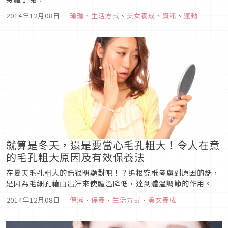
2014年12月08日
｜
瑜珈
、
生活方式
、
美女養成
、
資訊
、
運動
就算是冬天，還是要當心毛孔粗大！令人在意
的毛孔粗大原因及有效保養法
在夏天毛孔粗大的話很明顯對吧！？追根究柢考慮到原因的話，
是因為毛細孔藉由出汗來使體溫降低，達到體溫調節的作用。
2014年12月08日
｜
保濕
、
保養
、
生活方式
、
美女養成