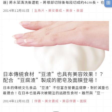
器) 將水菜清洗後瀝乾，將根部切除後每段切成約4cm長。 在容
器中放入沙拉醬的材料後混合均勻。
2014年12月01日
｜
生魚片
、
美女養成
、
美食
、
食譜
日本傳統食材 “豆渣”也具有美容效果！？
配合 “豆腐渣”製成的肥皂及面膜登場！
日本的傳統文化食品 “豆渣”不但富含營養且健康，對於減重也
最適合！在日本也是再次被關注的話題性食材。雖然與“豆
渣”相關的食譜、料理及飲料，都是以“豆腐渣粉”來簡單製作
2014年12月01日
｜
保養
、
美女養成
、
美容保養
、
面膜
而廣為人知，但這次是以結合了“豆渣”而產生的新美容聖品
—“豆渣系列”來做主打。