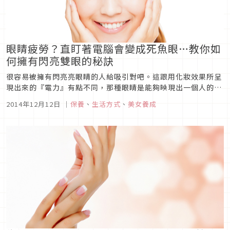
眼睛疲勞？直盯著電腦會變成死魚眼…教你如
何擁有閃亮雙眼的秘訣
很容易被擁有閃亮亮眼睛的人給吸引對吧。這跟用化妝效果所呈
現出來的『電力』有點不同，那種眼睛是能夠映現出一個人的生
命力、一種特定的能量、甚至有時候是帶有魔力的特質。跟性別
2014年12月12日
｜
保養
、
生活方式
、
美女養成
或年齡都沒有關係，有時候就是會碰到有著這樣一副雙眼的人。