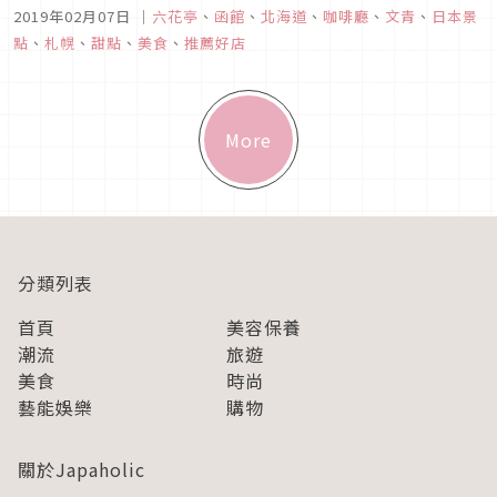
是當北海道觀光地大雪紛飛的時候，真的會很想趕快躲到室內尋
2019年02月07日
｜
六花亭
、
函館
、
北海道
、
咖啡廳
、
文青
、
日本景
找暖氣的懷抱，因此這次特別整理了幾間北海道高貴不貴，非常
點
、
札幌
、
甜點
、
美食
、
推薦好店
有文青氣息的咖啡廳，一起來看看吧！
More
分類列表
首頁
美容保養
潮流
旅遊
美食
時尚
藝能娛樂
購物
關於Japaholic