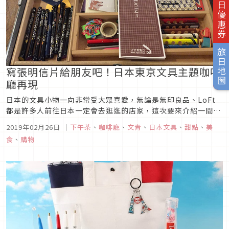
旅日優惠券
旅日地圖
寫張明信片給朋友吧！日本東京文具主題咖啡
廳再現
日本的文具小物一向非常受大眾喜愛，無論是無印良品、LoFt
都是許多人前往日本一定會去逛逛的店家，這次要來介紹一間非
常特別的「文具咖啡廳」，讓各位喜歡文具與咖啡的文青們，可
2019年02月26日
｜
下午茶
、
咖啡廳
、
文青
、
日本文具
、
甜點
、
美
以一邊寫字畫畫一邊喝咖啡！
食
、
購物