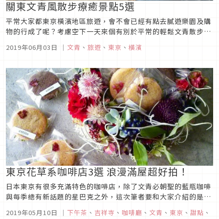
關東文青風散步療癒景點5選
平常大家都東京橫濱地區旅遊，會不會已經有點去膩遊樂園及購
物的行成了呢？考慮空下一天來個有別於平常的輕鬆文青散步
吧！走進一家氛圍優雅的餐廳，脫下鞋子，一邊躺著一邊享受美
2019年06月03日
｜
文青
、
旅遊
、
東京
、
橫濱
食和美酒，和戀人、朋友、家人或是單獨輕松愉快地度過美好時
光。這次為大家介紹的是位於關東圈內的幾家店，相信這些地方
也會讓你身心靈都可以好...
東京花草系咖啡店3選 浪漫滿屋超好拍！
日本東京有很多充滿特色的咖啡店，除了文青必朝聖的藍瓶咖啡
與每季總有新話題的星巴克之外，這次筆者要和大家介紹的是3
家充滿浪漫與療癒氣氛的花草系咖啡店。咖啡店內布置以花草為
2019年05月10日
｜
下午茶
、
吉祥寺
、
咖啡廳
、
文青
、
東京
、
甜點
、
主，從裡到外不管怎麼拍都超上相，有的店家還提供使用食用花