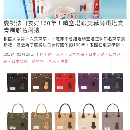
慶祝法日友好160年！晴空塔跟艾菲爾鐵塔文
青風聯名周邊
相信大家第一次去東京，一定都不會錯過晴空塔這個知名東京景
點吧！最近為了慶祝法日友好關係的160年，兩國在東京舉辦了
「Japonismes 2018」一系列活動，而晴空塔也和巴黎艾菲爾
2019年02月25日
｜
伴手禮
、
文青
、
日本景點
、
日本活動
、
日本話
鐵塔共同推出了一系列聯名商品，一起來看看有哪些可愛的小物
題
、
日本雜貨
、
晴空塔
、
東京
、
購物
吧！