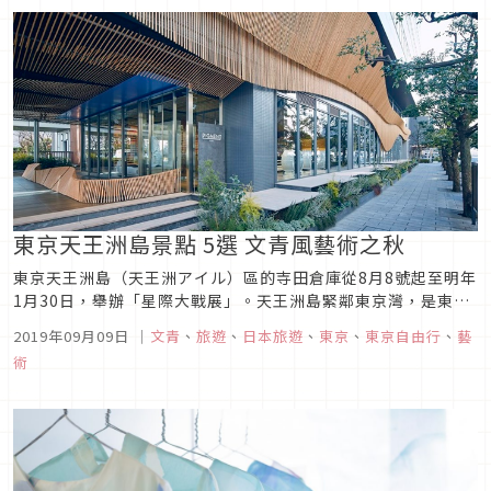
東京天王洲島景點 5選 文青風藝術之秋
東京天王洲島（天王洲アイル）區的寺田倉庫從8月8號起至明年
1月30日，舉辦「星際大戰展」。天王洲島緊鄰東京灣，是東品
川的臨海再開發區，也是很多日劇喜歡取景的聖地！不只晚上有
2019年09月09日
｜
文青
、
旅遊
、
日本旅遊
、
東京
、
東京自由行
、
藝
夜景可欣賞，也是一個充滿藝術感的地方，隨處可見的裝置藝
術
術、大型壁畫，或是充滿特色的建築物，都為天王洲島增添了幾
分文青氣息。這次...