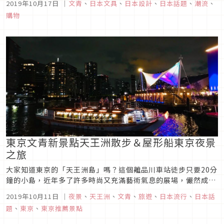
2019年10月17日
｜
文青
、
日本文具
、
日本設計
、
日本話題
、
潮流
、
多風格獨具，甚至販售自製文具的個性小店嗎？大型文具店品項
購物
齊全，小型文具店特色鮮明，滿足各種類型的文具迷！這裡為大
家介紹5家東京文具店...
東京文青新景點天王洲散步＆屋形船東京夜景
之旅
大家知道東京的「天王洲島」嗎？這個離品川車站徒步只要20分
鐘的小島，近年多了許多時尚又充滿藝術氣息的展場，儼然成為
東京的文青新景點。除了有各種期間限定的展覽與裝置藝術外，
2019年10月11日
｜
夜景
、
天王洲
、
文青
、
旅遊
、
日本流行
、
日本話
充滿設計感的選物店、美味的手沖咖啡與麵包店當然也不可少
題
、
東京
、
東京推薦景點
囉！搭配2020年東京奧運，日本各地方單位都加緊腳步策劃各
種觀光娛樂活動。東...