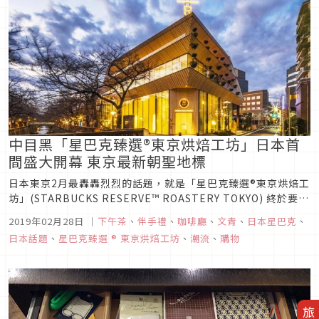
中目黑「星巴克臻選®東京烘焙工坊」日本首
間盛大開幕 東京最新朝聖地標
日本東京2月最轟轟烈烈的話題，就是「星巴克臻選®東京烘焙工
坊」(STARBUCKS RESERVE™ ROASTERY TOKYO) 終於要在
2月28日於中目黑開幕啦！這篇要為喜歡日本星巴克的讀者們介
2019年02月28日
｜
下午茶
、
伴手禮
、
咖啡廳
、
文青
、
日本星巴克
、
紹這間萬眾矚目的星巴克旗下最頂級的新店，讓你先預習一下星
日本話題
、
星巴克臻選 ® 東京烘焙工坊
、
潮流
、
購物
巴克臻選®東京烘焙工坊的特色。雖然新開幕時想...