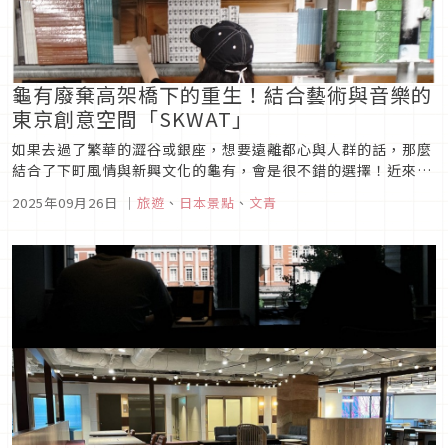
龜有廢棄高架橋下的重生！結合藝術與音樂的
東京創意空間「SKWAT」
如果去過了繁華的澀谷或銀座，想要遠離都心與人群的話，那麼
結合了下町風情與新興文化的龜有，會是很不錯的選擇！近來，
龜有除了烏龍派出所紀念館（こち亀記念館）之外，位在一座廢
2025年09月26日
｜
旅遊
、
日本景點
、
文青
棄高架橋下的藝術空間「SKWAT」也吸引了不少人前往，而究
竟這個場域有什麼魅力，讓人們紛紛想造訪呢？