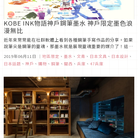
KOBE INK物語神戶鋼筆墨水 神戶限定墨色浪
漫無比
近年來常常能在社群軟體上看到各種鋼筆手寫作品的分享。如果
說筆尖是鋼筆的靈魂，那墨水就是展現靈魂重要的媒介了！這次
要介紹的是神戶一家文具店Nagasawa推出的「Kobe INK物
2019年06月11日
｜
地區限定
、
墨水
、
文青
、
日本文具
、
日本設計
、
語」墨水。這個系列的墨水顏色皆與神戶(Kobe)有關，命名源
日本話題
、
神戶
、
購物
、
鋼筆
、
關西
、
兵庫
、
47兵庫
自神戶的景色、回憶或是某處的氛圍，每個顏色都有其專屬的故
事。K...