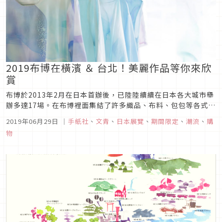
2019布博在橫濱 ＆ 台北！美麗作品等你來欣
賞
布博於2013年2月在日本首辦後，已陸陸續續在日本各大城市舉
辦多達17場。在布博裡面集結了許多織品、布料、包包等各式布
類作品。在去年2018年11月也首次來台灣跨海舉辦。主辦單位
2019年06月29日
｜
手紙社
、
文青
、
日本展覽
、
期間限定
、
潮流
、
購
「手紙社」主要是一個編輯團隊，但是現在集中主力在「活
物
動」、「雜貨」及「咖啡」這三個分野。手紙社除了布博外，目
前也有定期會舉...