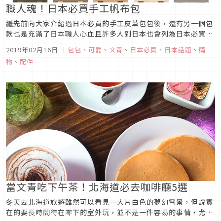
職人魂！日本必買手工帆布包
繼先前向大家介紹過日本必買的手工皮革包包後，還有另一個包
款也是充滿了日本職人心血且許多人到日本也會列為日本必買的
商品之一，那就是手工帆布包！以手工包包來說，帆布包的價格
2019年02月16日
｜
包包
、
可愛
、
文青
、
日本必買
、
日本話題
、
購
不會太貴，而且材質又非常堅固耐裝，如果常需要裝重物或是需
物
、
配件
要耐用的手工包包的話，帆布包就是一個非常好的選擇。接下來
要介紹的品牌有些已非...
當文青吃下午茶！北海道必去咖啡廳5選
冬天去北海道旅遊雖然可以看見一大片白色的夢幻雪景，但說實
在的要長時間待在零下的室外玩，並不是一件容易的事情，尤其