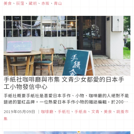
美食
、
荻窪
、
藏前
、
赤坂
、
青山
朵製作的美味點心唷。這三間咖啡店的風格迴異各有特色，不論
是一群人聚會或是想要...
手紙社咖啡廳與市集 文青少女都愛的日本手
工小物發信中心
手紙社概要手紙社是喜愛日本手作、小物、咖啡廳的人絕對不能
錯過的當紅品牌。一位熱愛日本手作小物的雜誌編輯，於2008
年與妻子和業界好友共同創業，打造品牌「手紙社」，目的為集
2019年05月09日
｜
咖啡廳
、
手紙社
、
手紙舍
、
文青
、
美食
、
跳蚤市
結日本所有符合編輯群理念與喜好的創作家與品牌，藉由店家與
集
市集的方式推廣給所有人。在這裏為大家介紹咖啡廳本店、市
集、以及台灣相關店家...