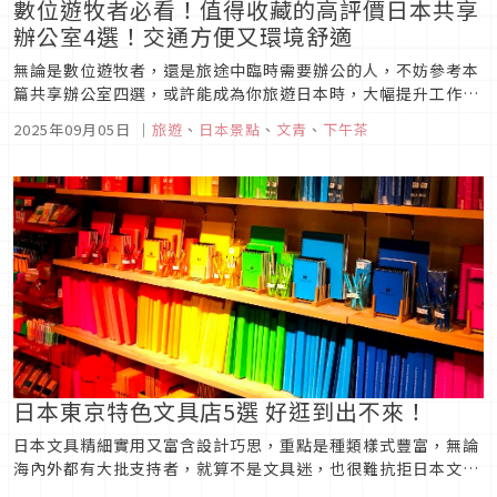
數位遊牧者必看！值得收藏的高評價日本共享
辦公室4選！交通方便又環境舒適
無論是數位遊牧者，還是旅途中臨時需要辦公的人，不妨參考本
篇共享辦公室四選，或許能成為你旅遊日本時，大幅提升工作效
率的理想空間！
2025年09月05日
｜
旅遊
、
日本景點
、
文青
、
下午茶
日本東京特色文具店5選 好逛到出不來！
日本文具精細實用又富含設計巧思，重點是種類樣式豐富，無論
海內外都有大批支持者，就算不是文具迷，也很難抗拒日本文具
的強大魅力。但你知道，除了一般大型文具店之外，日本還有許