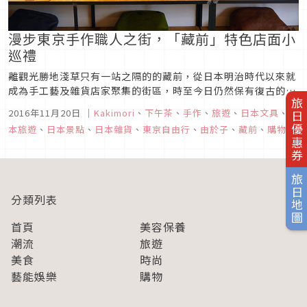
漫步東京手作職人之街，「藏前」特色店面小
巡禮
離觀光勝地淺草只有一站之隔的的藏前，從日本明治時代以來就
成為手工藝及雜貨店家聚集的街區，時至今日仍然保有復古的氛
旅日優惠券
圍，這次走訪藏前站附近的特色手作雜貨店家，一起到東京下町
2016年11月20日
｜
Kakimori
、
下午茶
、
手作
、
旅遊
、
日本文具
、
日
的手作職人之街「藏前」漫步吧！
本旅遊
、
日本景點
、
日本雜貨
、
東京自由行
、
由於子
、
藏前
、
購物
旅日地圖
分類列表
首頁
美容保養
潮流
旅遊
美食
時尚
藝能娛樂
購物