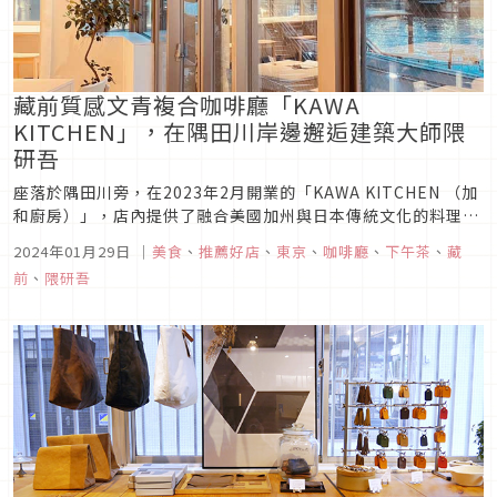
藏前質感文青複合咖啡廳「KAWA
KITCHEN」，在隅田川岸邊邂逅建築大師隈
研吾
座落於隅田川旁，在2023年2月開業的「KAWA KITCHEN （加
和廚房）」，店內提供了融合美國加州與日本傳統文化的料理與
飲品，因此取加利福尼亞州的「加（KA)」與日本「和(WA)」，
2024年01月29日
｜
美食
、
推薦好店
、
東京
、
咖啡廳
、
下午茶
、
藏
組合為KAWA，而KAWA也剛好是日文河川的發音。其經營理念
前
、
隈研吾
是希望透過「食物」來推廣永續發展，建立一個飲食友善空...