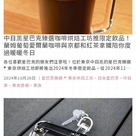
中目黒星巴克臻選咖啡烘焙工坊推限定飲品！
蘭姆葡萄愛爾蘭咖啡與京都和紅茶拿鐵陪你度
過暖暖冬日
各位喜歡星巴克的朋友們注意啦！位於東京中目黒的星巴克臻選
® 東京烘焙工坊即將推出2024年冬季限定飲品，從2024年11月
1日起至2025年2月14日止，限時供應多款特色飲品，若十一月
2024年10月26日
｜
星巴克臻選 ® 東京烘焙工坊
、
日本星巴克
、
中目
來到東京中目黑千萬不要錯過這些限定飲品，這些可是台灣喝不
黑
、
美食速報
、
美食
到的喔！ 星巴克中目黒店推出冬季限定飲品 讓你感受...