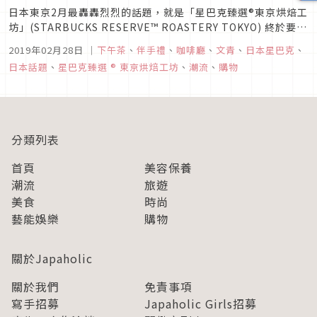
日本東京2月最轟轟烈烈的話題，就是「星巴克臻選®東京烘焙工
坊」(STARBUCKS RESERVE™ ROASTERY TOKYO) 終於要在
2月28日於中目黑開幕啦！這篇要為喜歡日本星巴克的讀者們介
2019年02月28日
｜
下午茶
、
伴手禮
、
咖啡廳
、
文青
、
日本星巴克
、
紹這間萬眾矚目的星巴克旗下最頂級的新店，讓你先預習一下星
日本話題
、
星巴克臻選 ® 東京烘焙工坊
、
潮流
、
購物
巴克臻選®東京烘焙工坊的特色。雖然新開幕時想...
分類列表
首頁
美容保養
潮流
旅遊
美食
時尚
藝能娛樂
購物
關於Japaholic
關於我們
免責事項
寫手招募
Japaholic Girls招募