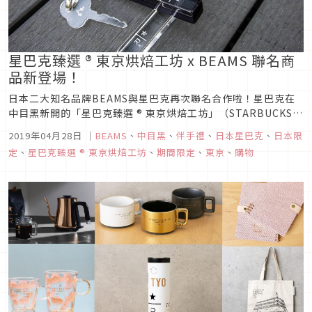
星巴克臻選 ® 東京烘焙工坊 x BEAMS 聯名商
品新登場！
日本二大知名品牌BEAMS與星巴克再次聯名合作啦！星巴克在
中目黑新開的「星巴克臻選 ® 東京烘焙工坊」（STARBUCKS
RESERVE™ ROASTERY TOKYO）自從開店後就變成星巴克迷
2019年04月28日
｜
BEAMS
、
中目黑
、
伴手禮
、
日本星巴克
、
日本限
前往東京時需要去朝聖的景點之一，而這次則是要與同樣為日本
定
、
星巴克臻選 ® 東京烘焙工坊
、
期間限定
、
東京
、
購物
知名大牌的BEAMS以「旅遊（Travel）」為...