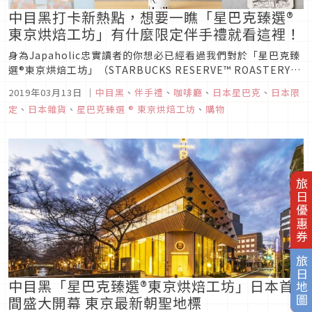
中目黑打卡新熱點，想要一瞧「星巴克臻選®
東京烘焙工坊」有什麼限定伴手禮就看這裡！
身為Japaholic忠實讀者的你想必已經看過我們對於「星巴克臻
選®東京烘焙工坊」（STARBUCKS RESERVE™ ROASTERY
TOKYO)整體詳細介紹的文章了，這篇則延續了上一篇，將帶大
2019年03月13日
｜
中目黑
、
伴手禮
、
咖啡廳
、
日本星巴克
、
日本限
家來仔細瞧瞧店內有什麼值得入手的限定商品，甚至與各大品牌
定
、
日本雜貨
、
星巴克臻選 ® 東京烘焙工坊
、
購物
的聯名系列，有計畫前往要到東京旅行的朋友先做...
旅日優惠券
旅日地圖
中目黑「星巴克臻選®東京烘焙工坊」日本首
間盛大開幕 東京最新朝聖地標