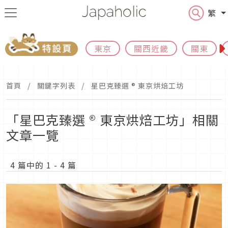
繁
東京
關西近畿
關東
首頁
關鍵字列表
星巴克臻選 ® 東京烘焙工坊
「星巴克臻選 ® 東京烘焙工坊」相關
文章一覽
4 篇中的 1 - 4 篇