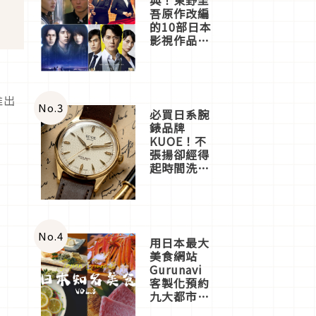
吾原作改編
的10部日本
影視作品推
薦
的
推出
No.
3
必買日系腕
錶品牌
KUOE！不
張揚卻經得
起時間洗鍊
的經典之作
五選
No.
4
用日本最大
美食網站
Gurunavi
客製化預約
九大都市餐
廳，打造專