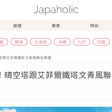
旅遊
美食
時尚
畿
關東
北海道
沖繩
九州
四國
空塔跟艾菲爾鐵塔文青風聯名周邊
年！晴空塔跟艾菲爾鐵塔文青風