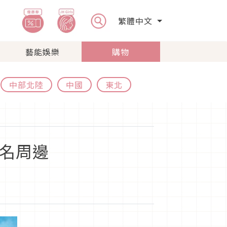
繁體中文
藝能娛樂
購物
中部北陸
中國
東北
聯名周邊