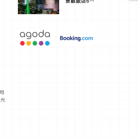
景觀飯店6
選，讓你不
用人擠人悠
閒欣賞
實用
觀光