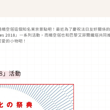
過晴空塔這個知名東京景點吧！最近為了慶祝法日友好關係
es 2018
」一系列活動，而晴空塔也和巴黎艾菲爾鐵塔共同
可愛的小物吧！
18」活動