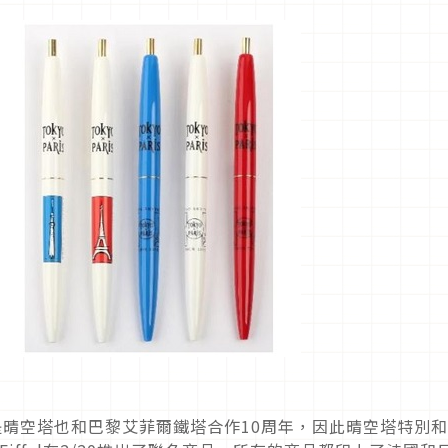
是晴空塔也和巴黎艾菲爾鐵塔合作10周年，因此晴空塔特別和