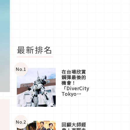
最新排名
No.
1
在台場欣賞
鋼彈最後的
機會！
「DiverCity
Tokyo
Plaza」搭
船、購物、
美食及夜
景，一次全
體驗
No.
2
回顧大師經
典！東野圭