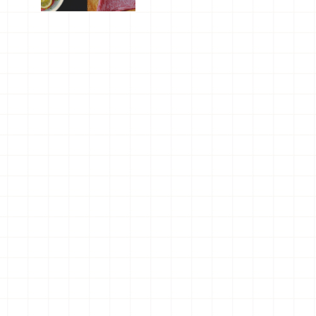
屬美食體
驗！