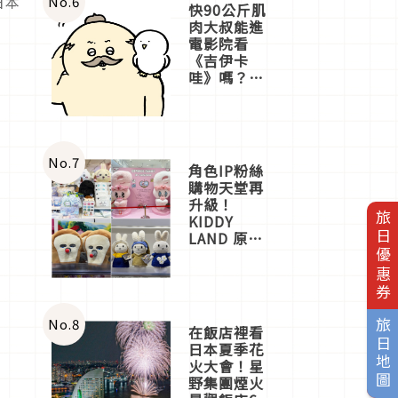
和日本
No.
6
快90公斤肌
肉大叔能進
電影院看
《吉伊卡
哇》嗎？日
本重金屬樂
團「打首」
會長與
nagano老師
一同給出了
No.
7
角色IP粉絲
答案
購物天堂再
升級！
旅日優惠券
KIDDY
LAND 原宿
店吉伊卡哇
迎客，新開
幕
OMOKADO
店3分即達
No.
8
旅日地圖
在飯店裡看
日本夏季花
火大會！星
野集團煙火