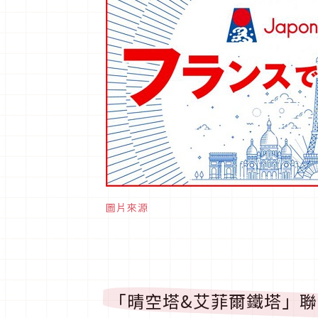
圖片來源
「晴空塔&艾菲爾鐵塔」