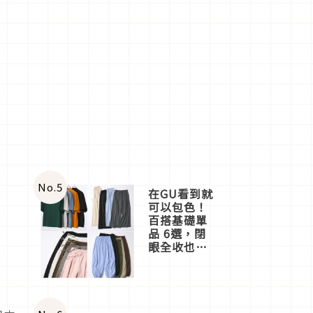
No.
5
在GU看到就
可以包色！
百搭基礎單
品 6選，閉
眼全收也不
心疼