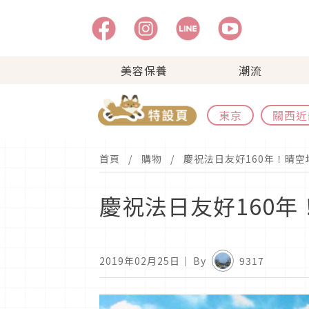
美容保養
潮流
東京
關西近
首頁
購物
慶祝法日友好160年！晴
慶祝法日友好160
2019年02月25日
｜ By
9317