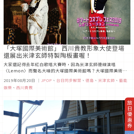
「大塚國際美術館」 西川貴教形象大使登場
還展出米津玄師特製陶板畫喔！
大家還記得去年紅白歌唱大賽時，因為米津玄師連線演唱
〈Lemon〉而聲名大噪的大塚國際美術館嗎？大塚國際美術館
為了激發民眾對於藝術的興趣，除了展出以〈Lemon〉封面特
2019年08月20日
｜
JPOP
、
台日同步解禁
、
德島
、
米津玄師
、
藝能
製的陶板畫之外，更策畫了「名畫人物角色扮演節」活動，請來
娛樂
、
西川貴教
「T.M.Revolution」的西川貴教擔任展覽形象大使，讓來館者
不但能參觀...
旅日優惠券