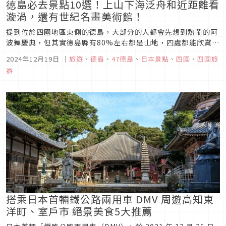
徳島必去景點10選！上山下海泛舟和近距離看
漩渦，還有世紀名畫美術館！
提到位於四國地區東側的德島，大部分的人都會先想到熱鬧的阿
波舞慶典，但其實德島縣有80%左右都是山地，四處都能欣賞美
麗的山巒環繞，南部則連結著延綿的海岸線，是一座被自然美景
2024年12月19日
｜
旅遊
、
德島
、
47德島
、
日本景點
、
四國
、
四國旅
眷顧的美麗城市呢！
遊
搭乘日本首輛鐵公路兩用車 DMV 周遊高知東
洋町、室戶市 絕景美食5大推薦