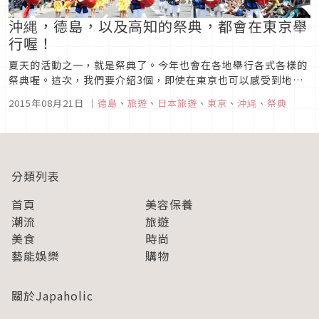
沖縄，德島，以及高知的祭典，都會在東京舉
行喔！
夏天的活動之一，就是祭典了。今年也會在各地舉行各式各樣的
祭典喔。這次，我們要介紹3個，即使在東京也可以感受到地方
魅力的祭典。如果你沒時間到當地觀賞的話，那這就是你的機會
2015年08月21日
｜
德島
、
旅遊
、
日本旅遊
、
東京
、
沖縄
、
祭典
了！■沖縄搬到了新宿！ 「新宿Eisa祭 2015」自從2002年第
1次舉辦以來，每年的7月最後一個禮拜六都會舉辦的Eisa祭。
年年...
分類列表
首頁
美容保養
潮流
旅遊
美食
時尚
藝能娛樂
購物
關於Japaholic