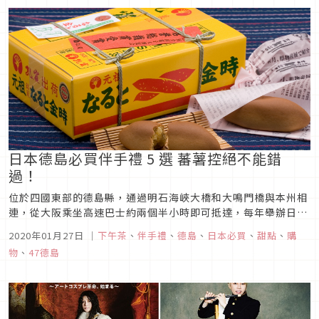
地屬深山僻壤，常住人口...
日本德島必買伴手禮 5 選 蕃薯控絕不能錯
過！
位於四國東部的德島縣，通過明石海峽大橋和大鳴門橋與本州相
連，從大阪乘坐高速巴士約兩個半小時即可抵達，每年舉辦日本
最大規模的阿波舞慶典，以及因特殊海流形成的自然奇景鳴門漩
2020年01月27日
｜
下午茶
、
伴手禮
、
德島
、
日本必買
、
甜點
、
購
渦，絕對值得一遊。來到這樣滿載著天然風情的德島，伴手禮種
物
、
47德島
類也是多到買不完，其中必買伴手禮就看以下介紹！1.鳴門金時
饅頭圖片來源說到德...