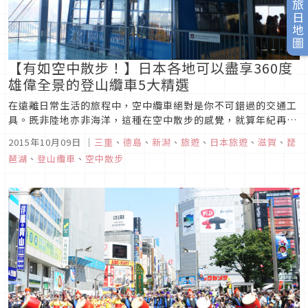
旅日地圖
【有如空中散步！】日本各地可以盡享360度
雄偉全景的登山纜車5大精選
在遠離日常生活的旅程中，空中纜車絕對是你不可錯過的交通工
具。既非陸地亦非海洋，這種在空中散步的感覺，就算年紀再大
也還是會覺得興奮！以下將介紹日本各地的登山纜車，提供你欣
2015年10月09日
｜
三重
、
德島
、
新潟
、
旅遊
、
日本旅遊
、
滋賀
、
琵
賞日本四季絕佳美景的新選擇！御在所空中纜車（三重）來源：
琶湖
、
登山纜車
、
空中散步
Kazu2011御在所岳位於三重縣的鈴鹿國定公園內，海拔1,212
公尺。大自...