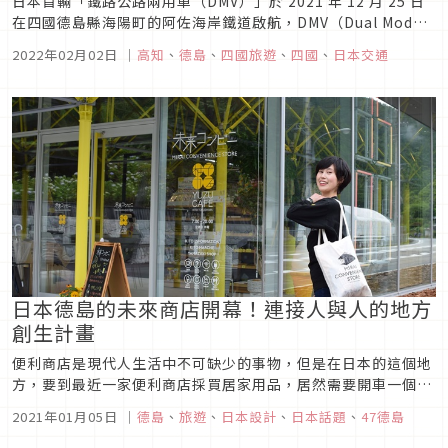
日本首輛「鐵路公路兩用車（DMV）」於 2021 年 12 月 25 日
在四國德島縣海陽町的阿佐海岸鐵道啟航，DMV（Dual Mode
Vehicle，DMV）為同時具備鐵、公路用輪胎的「雙模式車
2022年02月02日
｜
高知
、
德島
、
四國旅遊
、
四國
、
日本交通
輛」，不僅車輛本身吸睛，沿線觀光也處處是亮點。 DMV的啟
程，將德島縣海陽町與高知縣東洋町、室戶市串...
日本德島的未來商店開幕！連接人與人的地方
創生計畫
便利商店是現代人生活中不可缺少的事物，但是在日本的這個地
方，要到最近一家便利商店採買居家用品，居然需要開車一個小
時！終於，在今年的四月一家叫做「未來商店」（未来コンビ
2021年01月05日
｜
德島
、
旅遊
、
日本設計
、
日本話題
、
47德島
ニ）在這裡誕生了，一起來看看這間有趣的便利商店吧！未來商
店理念圖片來源這間未來商店位於日本徳島縣那賀町木頭地區，