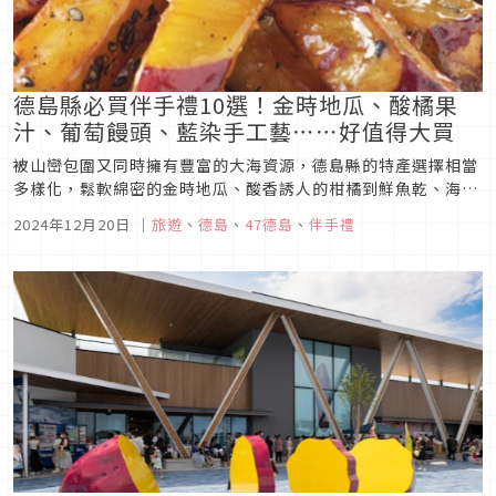
德島縣必買伴手禮10選！金時地瓜、酸橘果
汁、葡萄饅頭、藍染手工藝⋯⋯好值得大買
被山巒包圍又同時擁有豐富的大海資源，德島縣的特產選擇相當
多樣化，鬆軟綿密的金時地瓜、酸香誘人的柑橘到鮮魚乾、海苔
的海產類通通都有！
2024年12月20日
｜
旅遊
、
德島
、
47德島
、
伴手禮