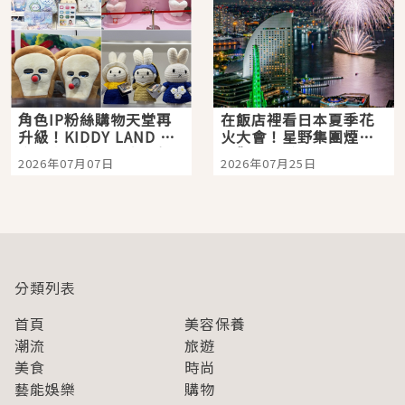
角色IP粉絲購物天堂再
在飯店裡看日本夏季花
升級！KIDDY LAND 原
火大會！星野集團煙火
宿店吉伊卡哇迎客，新
景觀飯店6選，讓你不用
2026年07月07日
2026年07月25日
開幕 OMOKADO 店3分
人擠人悠閒欣賞
即達
分類列表
首頁
美容保養
潮流
旅遊
美食
時尚
藝能娛樂
購物