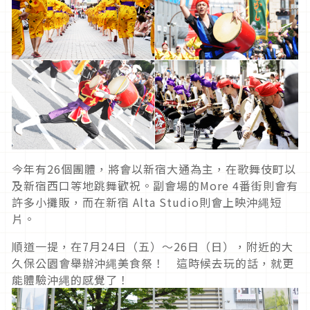
今年有26個團體，將會以新宿大通為主，在歌舞伎町以
及新宿西口等地跳舞歡祝。副會場的More 4番街則會有
許多小攤販，而在新宿 Alta Studio則會上映沖縄短
片。
順道一提，在7月24日（五）～26日（日），附近的大
久保公園會舉辦沖縄美食祭！ 這時候去玩的話，就更
能體驗沖縄的感覺了！