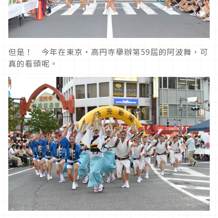
但是！ 今年在東京・高円寺舉辦第59屆的阿波舞，可
真的看頭呢。