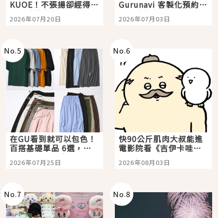
KUOE！不張揚卻經得起
Gurunavi 客製化預約九
時間洗鍊的經典之作五
大都市餐廳，打造專屬
2026年07月20日
2026年07月03日
選
美食體驗！
No.
5
No.
6
在GU看到就可以包色！
快90公斤肌肉大叔能進
百搭基礎單品 6選，閉
電影院看《吉伊卡哇》
眼全收也不心疼
嗎？日本重金屬樂團
2026年07月25日
2026年08月03日
「打首」會長與nagano
老師一同給出了答案
No.
7
No.
8