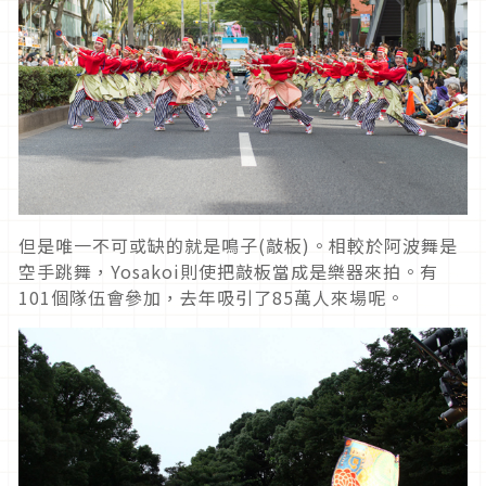
但是唯一不可或缺的就是鳴子(敲板)。相較於阿波舞是
空手跳舞，Yosakoi則使把敲板當成是樂器來拍。有
101個隊伍會參加，去年吸引了85萬人來場呢。