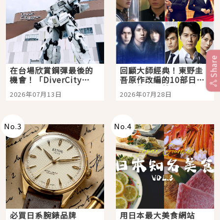
Share
在台場欣賞鋼彈最後的
回顧大師經典！東野圭
機會！「DiverCity
吾原作改編的10部日本
Tokyo Plaza」搭船、
影視作品推薦
2026年07月13日
2026年07月28日
購物、美食及夜景，一
次全體驗
No.
3
No.
4
必買日系腕錶品牌
用日本最大美食網站