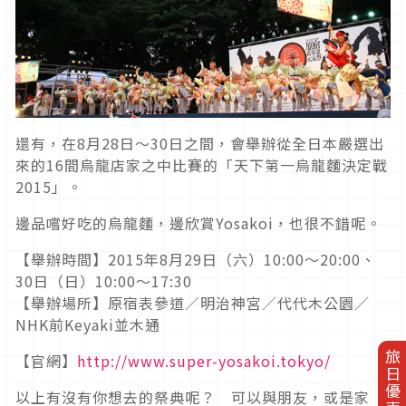
還有，在8月28日～30日之間，會舉辦從全日本嚴選出
來的16間烏龍店家之中比賽的「天下第一烏龍麵決定戰
2015」。
邊品嚐好吃的烏龍麵，邊欣賞Yosakoi，也很不錯呢。
【舉辦時間】2015年8月29日（六）10:00～20:00、
30日（日）10:00～17:30
【舉辦場所】原宿表參道／明治神宮／代代木公園／
NHK前Keyaki並木通
旅日優惠券
【官網】
http://www.super-yosakoi.tokyo/
以上有沒有你想去的祭典呢？ 可以與朋友，或是家