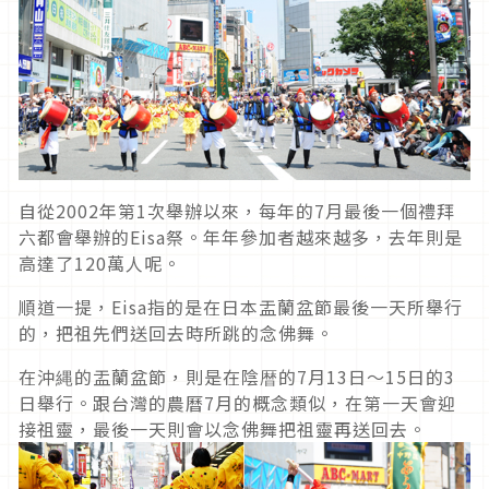
自從2002年第1次舉辦以來，每年的7月最後一個禮拜
六都會舉辦的Eisa祭。年年參加者越來越多，去年則是
高達了120萬人呢。
順道一提，Eisa指的是在日本盂蘭盆節最後一天所舉行
的，把祖先們送回去時所跳的念佛舞。
在沖縄的盂蘭盆節，則是在陰暦的7月13日～15日的3
日舉行。跟台灣的農曆7月的概念類似，在第一天會迎
接祖靈，最後一天則會以念佛舞把祖靈再送回去。