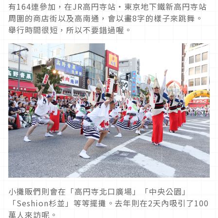
有164連參加，在JR高円寺站・東京地下鐵新高円寺站
周圍的商店街以及高南通，會以畫8字的樣子來跳舞。
舉行時間很短，所以不要錯過喔。
小攤販們則會在「高円寺北口廣場」「中央公園」
「Seshion杉並」等等擺攤。去年則在2天內吸引了100
萬人來訪呢。