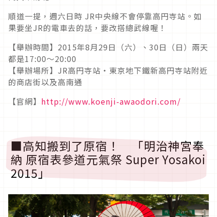
順道一提，週六日時 JR中央線不會停靠高円寺站。如
果要坐JR的電車去的話，要改搭總武線喔！
【舉辦時間】2015年8月29日（六）、30日（日）兩天
都是17:00～20:00
【舉辦場所】JR高円寺站・東京地下鐵新高円寺站附近
的商店街以及高南通
【官網】
http://www.koenji-awaodori.com/
■高知搬到了原宿！ 「明治神宮奉
納 原宿表參道元氣祭 Super Yosakoi
2015」