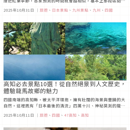
接近紅葉季節，各家預測的時間就會越相似，基本上那段區間就
是當年的見頃時間了，如果你沒跟到北海道、本州，甚至是中國
2025年10月31日
｜
旅遊
、
日本景點
、
九州景點
、
九州
、
四國
地區的楓葉，沒關係！跟著我們一起來看往年四國、九州的紅葉
見頃時間和景點，趕緊跟上最後段賞楓季！
高知必去景點10選！從自然絕景到人文歷史，
體驗龍馬故鄉的魅力
四國南端的高知縣，被太平洋環抱，擁有壯闊的海景與豐饒的大
自然。這裡既有「日本最後的清流」四萬十川、神秘莫測的龍河
洞，也有壯麗的桂濱與潛水勝地柏島，展現出原始而純粹的自然
2025年10月11日
｜
旅遊
、
四國
、
47高知
、
高知
之美。同時，高知還是坂本龍馬的故鄉，城郭遺跡與銅像帶人重
返幕末歲月。若想體驗不同面向的魅力，北川村的莫內庭園能讓