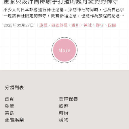
畫家與設計團隊聯手打造的超可愛狗狗御守
不少人到日本都會進行神社巡禮，探訪神社的同時，也為自己求
一塊該神社限定的御守，既有祈福之意，也能作為旅程的紀念。
本次要介紹的便是位於四國香川縣的金刀比羅宮，來訪此處才能
2025年09月27日
｜
旅遊
、
四國旅遊
、
香川
、
神社
、
御守
、
四國
求得的限定御守。
More
分類列表
首頁
美容保養
潮流
旅遊
美食
時尚
藝能娛樂
購物