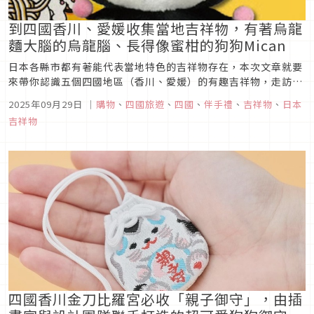
到四國香川、愛媛收集當地吉祥物，有著烏龍
麵大腦的烏龍腦、長得像蜜柑的狗狗Mican
日本各縣市都有著能代表當地特色的吉祥物存在，本次文章就要
來帶你認識五個四國地區（香川、愛媛）的有趣吉祥物，走訪四
國旅遊的同時，也別錯過發現這些吉祥物身影的機會。這些吉祥
2025年09月29日
｜
購物
、
四國旅遊
、
四國
、
伴手禮
、
吉祥物
、
日本
物的周邊商品，可是只有走訪當地才能獲得的，作為伴手禮來送
吉祥物
禮或旅行紀念品來收藏，可說是再適合不過了！
四國香川金刀比羅宮必收「親子御守」，由插