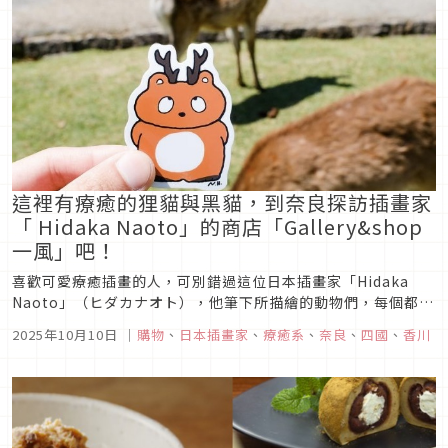
你走入印象派畫境，而...
這裡有療癒的狸貓與黑貓，到奈良探訪插畫家
「 Hidaka Naoto」的商店「Gallery&shop
一風」吧！
喜歡可愛療癒插畫的人，可別錯過這位日本插畫家「Hidaka
Naoto」（ヒダカナオト），他筆下所描繪的動物們，每個都有
著「三白眼」的特色，雖然放在人身上，三白眼的特徵給人一種
2025年10月10日
｜
購物
、
日本插畫家
、
療癒系
、
奈良
、
四國
、
香川
眼神較兇狠的感覺，但放在他的插畫動物角色上，卻意外的療癒
可愛。而這位插畫家也在奈良開了一家繪畫工坊兼商店，想探索
他的作品與周...