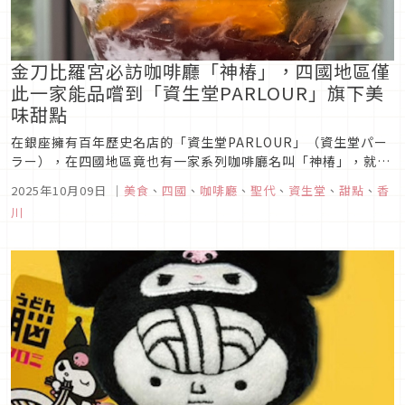
金刀比羅宮必訪咖啡廳「神椿」，四國地區僅
此一家能品嚐到「資生堂PARLOUR」旗下美
味甜點
在銀座擁有百年歷史名店的「資生堂PARLOUR」（資生堂パー
ラー），在四國地區竟也有一家系列咖啡廳名叫「神椿」，就位
在香川知名觀光景點「金刀比羅宮」附近，是前往金刀比羅宮參
2025年10月09日
｜
美食
、
四國
、
咖啡廳
、
聖代
、
資生堂
、
甜點
、
香
拜路上一定會經過的咖啡廳，來參拜時絕對要順道在這家神椿咖
川
啡廳駐足休憩，以此處美味的甜點來療癒你的味蕾。