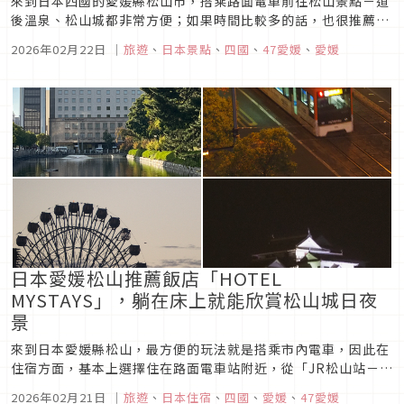
來到日本四國的愛媛縣松山市，搭乘路面電車前往松山景點－道
後溫泉、松山城都非常方便；如果時間比較多的話，也很推薦可
以搭乘「伊予鐵道」到松山市近郊走走逛逛，這次就來介紹一下
2026年02月22日
｜
旅遊
、
日本景點
、
四國
、
47愛媛
、
愛媛
距離松山市區車程約40分鐘的小站「三津站」！
日本愛媛松山推薦飯店「HOTEL
MYSTAYS」，躺在床上就能欣賞松山城日夜
景
來到日本愛媛縣松山，最方便的玩法就是搭乘市內電車，因此在
住宿方面，基本上選擇住在路面電車站附近，從「JR松山站－大
街道」這段，或是「道後溫泉」都很方便，這篇就來介紹可以看
2026年02月21日
｜
旅遊
、
日本住宿
、
四國
、
愛媛
、
47愛媛