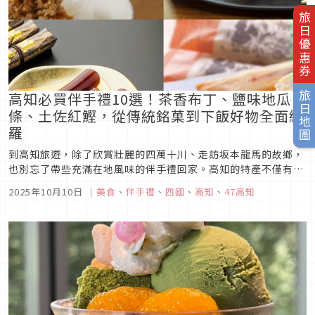
旅日優惠券
高知必買伴手禮10選！茶香布丁、鹽味地瓜
旅日地圖
條、土佐紅鰹，從傳統銘菓到下飯好物全面網
羅
到高知旅遊，除了欣賞壯麗的四萬十川、走訪坂本龍馬的故鄉，
也別忘了帶些充滿在地風味的伴手禮回家。高知的特產不僅有土
佐茶和鰹魚，還有許多歷史悠久、深受當地人喜愛的銘菓與創意
2025年10月10日
｜
美食
、
伴手禮
、
四國
、
高知
、
47高知
食品。從昭和時期沿襲至今的傳統點心、茶香濃郁的大人系甜
品，到能讓人多添一碗飯的微辣鰹魚拌醬，每一樣都展現了土佐
的風土與職人精神。