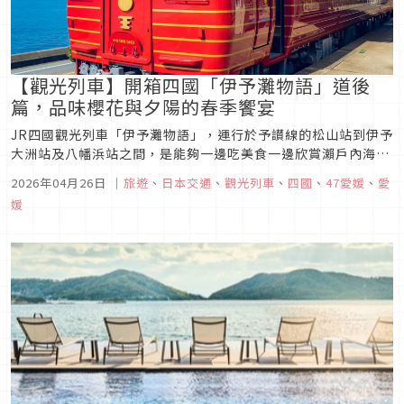
【觀光列車】開箱四國「伊予灘物語」道後
篇，品味櫻花與夕陽的春季饗宴
JR四國觀光列車「伊予灘物語」，運行於予讃線的松山站到伊予
大洲站及八幡浜站之間，是能夠一邊吃美食一邊欣賞瀨戶內海美
麗海景的列車。伊予灘物語由三節車廂構成，僅有58席次非常有
2026年04月26日
｜
旅遊
、
日本交通
、
觀光列車
、
四國
、
47愛媛
、
愛
人氣。行經途中經過的車站都有當地居民揮手歡送，欣賞美景的
媛
同時還能感受滿滿的人情味。這次很幸運能搭到伊予灘物語列車
～道後篇，實際開...