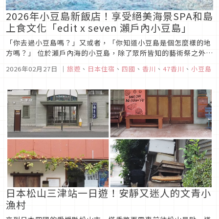
2026年小豆島新飯店！享受絕美海景SPA和島
上食文化「edit x seven 瀨戶內小豆島」
「你去過小豆島嗎？」又或者，「你知道小豆島是個怎麼樣的地
方嗎？」 位於瀨戶內海的小豆島，除了眾所皆知的藝術祭之外，
這邊更盛產著橄欖、素麵、醬油等日本傳統美食，同時這裡的橄
2026年02月27日
｜
旅遊
、
日本住宿
、
四國
、
香川
、
47香川
、
小豆島
欖公園也因為是真人版電影《魔女宅急便》取景地而聞名！
日本松山三津站一日遊！安靜又迷人的文青小
漁村