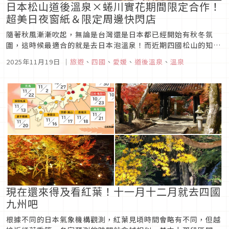
日本松山道後溫泉×蜷川實花期間限定合作！
超美日夜窗紙＆限定周邊快閃店
隨著秋風漸漸吹起，無論是台灣還是日本都已經開始有秋冬氛
圍，這時候最適合的就是去日本泡溫泉！而近期四國松山的知名
景點「道後溫泉」和蜷川實花合作，推出期間限定裝飾與活動，
2025年11月19日
｜
旅遊
、
四國
、
愛媛
、
道後溫泉
、
溫泉
從溫泉商店街到溫泉本館都有超美的裝飾，還有限定周邊快閃
店，趕快一起來看看！
現在還來得及看紅葉！十一月十二月就去四國
九州吧
根據不同的日本氣象機構觀測，紅葉見頃時間會略有不同，但越