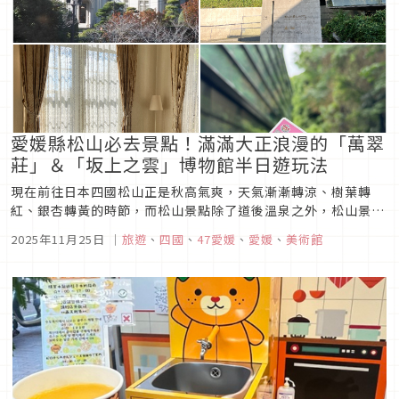
愛媛縣松山必去景點！滿滿大正浪漫的「萬翠
莊」＆「坂上之雲」博物館半日遊玩法
現在前往日本四國松山正是秋高氣爽，天氣漸漸轉涼、樹葉轉
紅、銀杏轉黃的時節，而松山景點除了道後溫泉之外，松山景點
大多在市區，可以走路或是搭乘路面電車即可抵達，這篇就來介
2025年11月25日
｜
旅遊
、
四國
、
47愛媛
、
愛媛
、
美術館
紹位於商業中心「大街道」附近，徒步就可以一次逛完的兩個松
山景點！