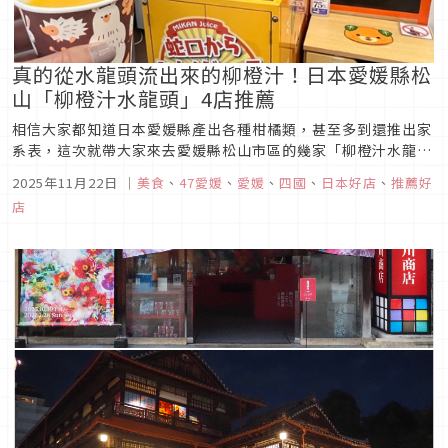
真的從水龍頭流出來的柳橙汁！日本愛媛縣松
山「柳橙汁水龍頭」4店推薦
相信大家都知道日本愛媛縣產出各種柑橘類，甚至多到還推出家
系表，這次就帶大家來去愛媛縣松山市區的幾家「柳橙汁水龍
頭」店試喝各種不同品種的柑橘，雖然單價不算低，但可以說是
2025年11月22日
｜
美食
、
47愛媛
、
愛媛
、
四國
、
日本好店
、
推薦好
非常有趣的體驗，如果有去四國愛媛縣的話，絕對不能這項錯過
店
從水龍頭流出柳橙汁的體驗！