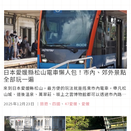
得到松山城，又相對安靜的「Mystay飯店」！
日本愛媛縣松山電車懶人包！市內、郊外景點
全部玩一遍
來到日本愛媛縣松山，最方便的玩法就是搭乘市內電車，舉凡松
山城、道後溫泉、萬翠莊、坂上之雲博物館都可以透過市內路面
電車抵達；若你是喜歡往郊區跑的人，也可以買市內＋郊外電車
2025年12月23日
｜
旅遊
、
四國
、
47愛媛
、
愛媛
一日票，甚至還可以使用一日票直接搭到松山機場，不過這張票
不是那麼好買，詳細請看本篇介紹～