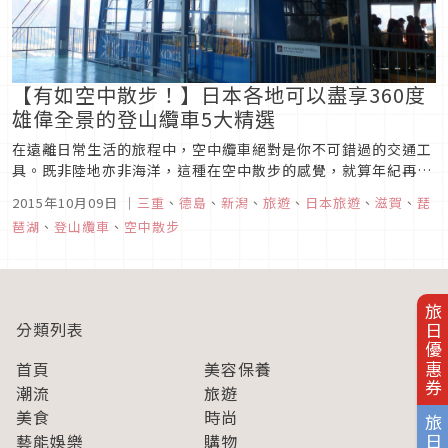
【有如空中散步！】日本各地可以盡享360度
雄偉全景的登山纜車5大精選
在遠離日常生活的旅程中，空中纜車絕對是你不可錯過的交通工
具。既非陸地亦非海洋，這種在空中散步的感覺，就算年紀再大
也還是會覺得興奮！以下將介紹日本各地的登山纜車，提供你欣
2015年10月09日
｜
三重
、
德島
、
新潟
、
旅遊
、
日本旅遊
、
滋賀
、
琵
賞日本四季絕佳美景的新選擇！御在所空中纜車（三重）來源：
琶湖
、
登山纜車
、
空中散步
Kazu2011御在所岳位於三重縣的鈴鹿國定公園內，海拔1,212
公尺。大自...
旅日優惠券
分類列表
首頁
美容保養
潮流
旅遊
美食
時尚
藝能娛樂
購物