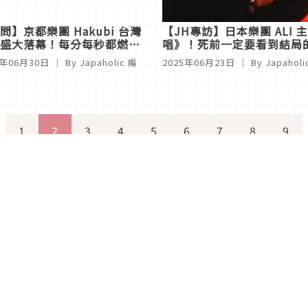
問】京都樂團 Hakubi 台灣
【JH專訪】日本樂團 ALI 
盛大落幕！每分每秒都燃燒
唱》！死前一定要看到結局
魂的音樂，讓人從絕望中找
5年06月30日
｜ By
Japaholic 編
2025年06月23日
｜ By
Japahol
芒
1
2
3
4
5
6
7
8
9
關於Japaholic
關於我們
免責事項
寫手招募
Japaholic Girls招募
廣告、合作洽談
關鍵字列表
お問い合わせ