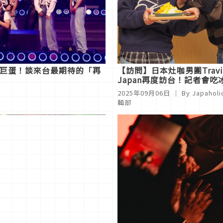
小巨蛋！談來台最期待的「再
【訪問】日本灶咖男團Travi
Japan再度訪台！記者會吃
演餵食秀，透露將有台灣限
2025年09月06日
｜ By
Japaholi
喜表演
輯部