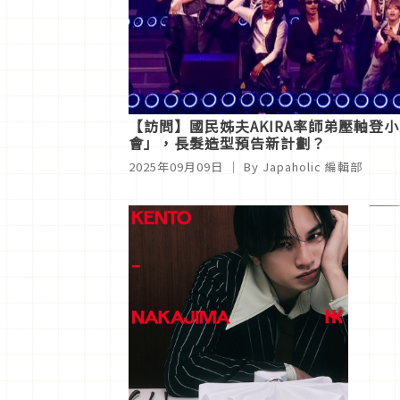
【訪問】國民姊夫AKIRA率師弟壓軸登
會」，長髮造型預告新計劃？
2025年09月09日
｜ By
Japaholic 編輯部