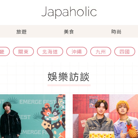
旅遊
美食
時尚
畿
關東
北海道
沖繩
九州
四國
娛樂訪談