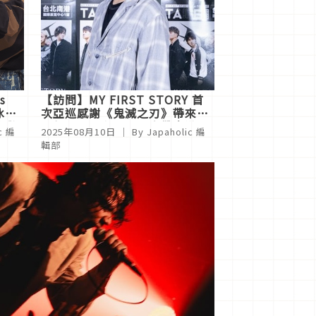
s
【訪問】MY FIRST STORY 首
冰上
次亞巡感謝《鬼滅之刃》帶來樂
定驚
團新契機，主唱盼下次帶妻遊九
c 編
2025年08月10日
｜ By
Japaholic 編
份品嘗在地美食
輯部