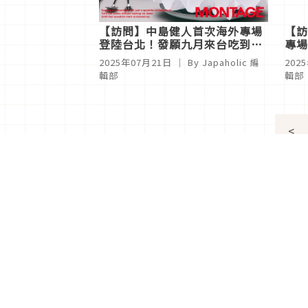
【訪問】中島健人首次海外專場
【訪
登陸台北！發願九月來台吃到變
專場
胖，與Tatsuya Kitani交情好到
著靈
2025年07月21日
｜ By
Japaholic 編
202
Ayase都忌妒？
到光
輯部
輯部
<
分類列表
首頁
美容保養
潮流
旅遊
美食
時尚
藝能娛樂
購物