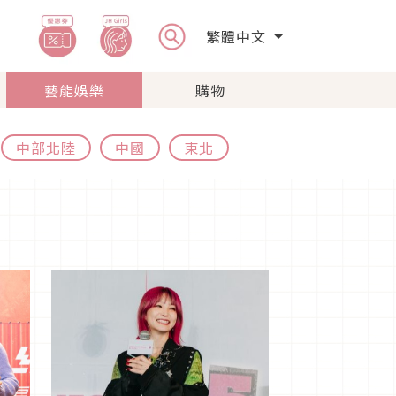
繁體中文
藝能娛樂
購物
中部北陸
中國
東北