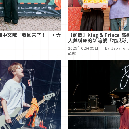
現祭練中文喊「我回來了！」，大
【訪問】King & Prince 
人與粉絲的新暗號「地瓜球
永瀨廉相約夏季來分享自己
2026年02月09日
｜ By
Japaholi
異體驗
輯部