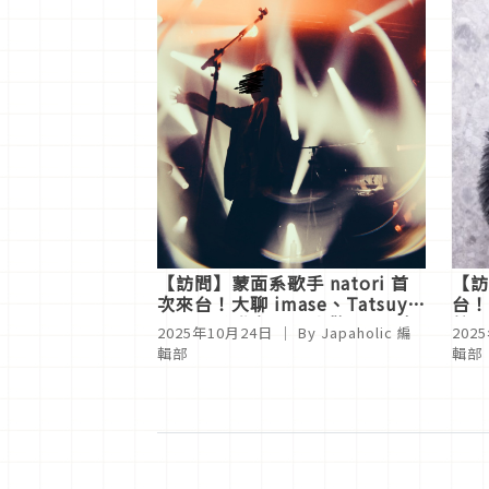
【訪問】蒙面系歌手 natori 首
【訪
次來台！大聊 imase、Tatsuya
台！
Kitani 合作趣事，喜歡大象體操
館，
2025年10月24日
｜ By
Japaholic 編
202
更期待來台吃肉圓
輯部
輯部