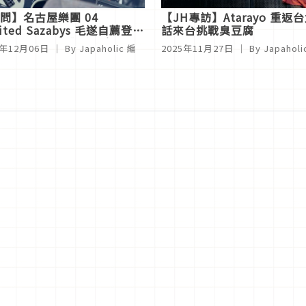
問】名古屋樂團 04
【JH專訪】Atarayo 
ited Sazabys 毛遂自薦登上
話來台挑戰臭豆腐
祭，大讚盪鞦韆超有趣
5年12月06日
｜ By
Japaholic 編
2025年11月27日
｜ By
Japahol