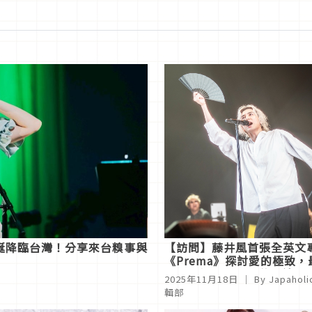
誕降臨台灣！分享來台糗事與
【訪問】藤井風首張全英文
《Prema》探討愛的極致，
代表「溫柔台北」的是這兩
2025年11月18日
｜ By
Japaholi
歌？
輯部