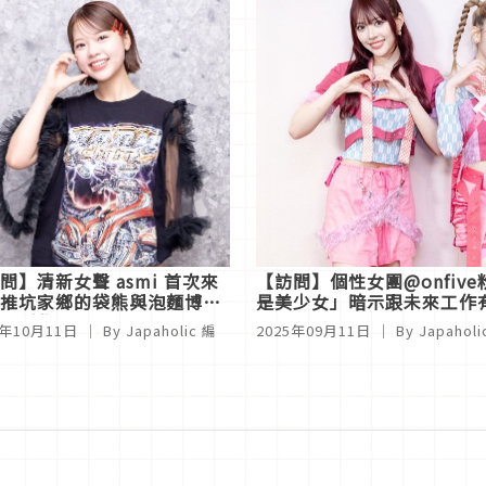
問】清新女聲 asmi 首次來
【訪問】個性女團@onfiv
推坑家鄉的袋熊與泡麵博物
是美少女」暗示跟未來工作
連創作時都是超理性 T人？
5年10月11日
｜ By
Japaholic 編
2025年09月11日
｜ By
Japahol