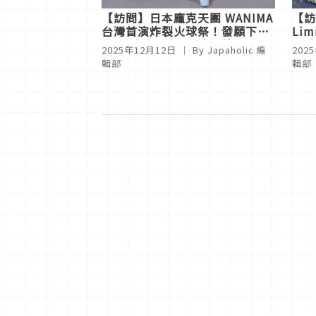
【訪問】日本龐克天團 WANIMA
【訪
台灣首演炸裂火球祭！發願下次
Lim
來台開專場「要把這裡填滿！」
火球
2025年12月12日
｜ By
Japaholic 編
202
輯部
輯部