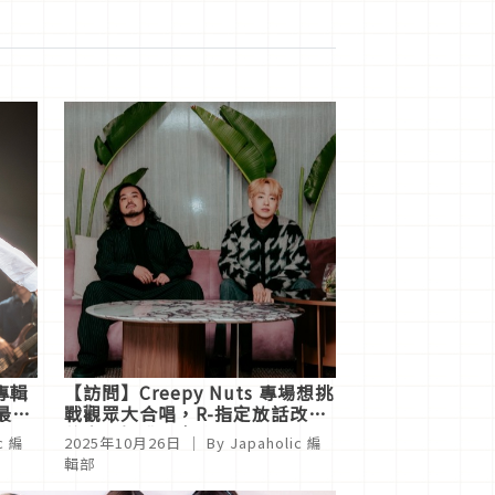
專輯
【訪問】Creepy Nuts 專場想挑
最能
戰觀眾大合唱，R-指定放話改掉
首
熬夜習慣遭DJ松永吐槽「死心
c 編
2025年10月26日
｜ By
Japaholic 編
吧！」
輯部