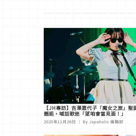
【JH專訪】吉澤嘉代子「魔女之旅」聖
邂逅，喊話歌迷「望咱會當見面！」
2025年11月26日
｜ By
Japaholic 編輯部