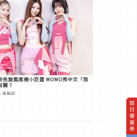
e粉色旋風席捲小巨蛋 MOMO秀中文「我
有關？
ic 編輯部
旅日優惠券