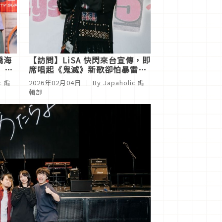
高橋海
【訪問】LiSA 快閃來台宣傳，即
」，
席唱起《鬼滅》新歌卻怕暴雷？
的靈
加碼曝光新年年糕獨家吃法
c 編
2026年02月04日
｜ By
Japaholic 編
輯部