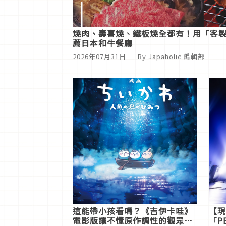
燒肉、壽喜燒、鐵板燒全都有！用「客製化預
薦日本和牛餐廳
2026年07月31日
｜ By Japaholic 編輯部
這能帶小孩看嗎？《吉伊卡哇》
【現
電影版讓不懂原作調性的觀眾嚇
「P