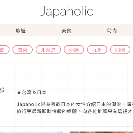
旅遊
美食
時尚
畿
關東
北海道
沖繩
九州
四國
輯部
★台灣＆日本
Japaholic是為喜歡日本的女性介紹日本的潮流
旅行等最新即時情報的媒體。向各位推薦只有這裡才