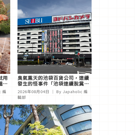
就用
臭氣熏天的池袋百貨公司，連續
遍佐
發生的怪事件「池袋連續脫糞事
件」
c 編
2026年08月04日
｜ By Japaholic 編
輯部