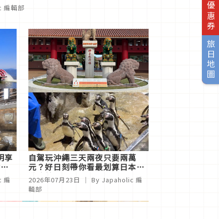
旅日優惠券
ic 編輯部
旅日地圖
明享
自駕玩沖繩三天兩夜只要兩萬
食、
元？好日刻帶你看最划算日本旅
遊路線！
c 編
2026年07月23日
｜ By Japaholic 編
輯部