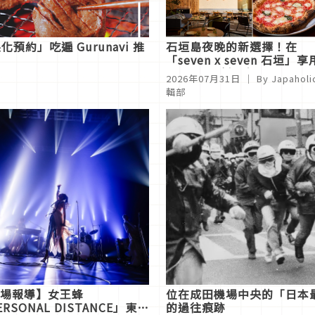
約」吃遍 Gurunavi 推
石垣島夜晚的新選擇！在
「seven x seven 石垣」享
BATIDA精緻晚餐、到Bar Re
2026年07月31日
｜ By Japaholi
度過微醺時光
輯部
場報導】女王蜂
位在成田機場中央的「日本
ERSONAL DISTANCE」東京
的過往痕跡