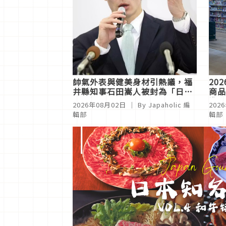
帥氣外表與健美身材引熱議，福
20
井縣知事石田嵩人被封為「日本
商品
最帥知事」
準沒
2026年08月02日
｜ By Japaholic 編
202
輯部
輯部