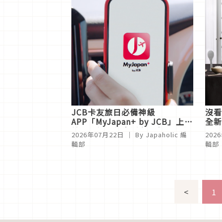
JCB卡友旅日必備神級
沒看
APP「MyJapan+ by JCB」上
全新
線，暑假超優惠活動不參加就太
一機
2026年07月22日
｜ By Japaholic 編
202
虧！
輯部
輯部
<
1