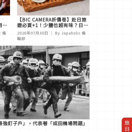
【BIC CAMERA折價卷】赴日旅
用
遊必買+1！少鹽也超有味？日本
d.
KIRIN「電鹽」餐具登場！體驗
c 編
2026年07月30日
｜ By Japaholic 編
減鹽與美食的秘密新科技
輯部
最強釘子戶」，代表著「成田機場問題」