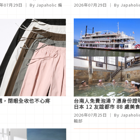
場震撼落幕！萬人的寂靜震
6年07月29日
｜ By Japaholic 編
2026年07月29日
｜ By Japahol
聾
6選，閉眼全收也不心疼
台南人免費泡湯？憑身份證
日本 12 友誼都市 88 處美
景點優惠！
2026年07月25日
｜ By Japaholi
輯部