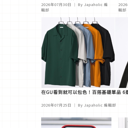
傻？話題度持續上升中！
最終
2026年07月30日
｜ By Japaholic 編
202
耳欲
輯部
輯部
在GU看到就可以包色！百搭基礎單品 
2026年07月25日
｜ By Japaholic 編輯部