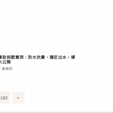
暈妝挑戰實測：防水抗暈、穩定出水，爆
大公開
ic 編輯部
185
>