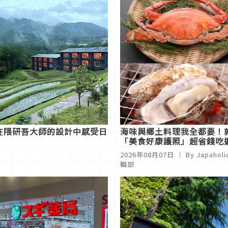
在隈研吾大師的設計中感受日
海味與鄉土料理我全都要！
「美食好康護照」超省錢吃
賀縣太良町
2026年08月07日
｜ By Japaholi
輯部