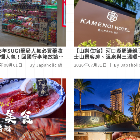
26年SUGI藥局人氣必買藥妝
【山梨住宿】河口湖周邊親
懶人包！回國行李箱放這些
士山景客房、溫泉與三溫暖
錯
6年08月01日
｜ By Japaholic 編
2026年07月31日
｜ By Japahol