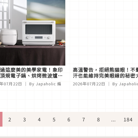
過這麼美的美學家電！象印
高溫警告，拒絕熊貓眼！不
頂規電子鍋、烘烤微波爐，
汗也能維持完美眼線的秘密
料理連酥炸回溫都是脆的
6年07月22日
｜ By Japaholic 編
2026年07月22日
｜ By Japahol
2
3
4
5
6
7
8
...
184