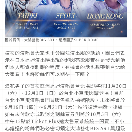
圖片提供：大鴻藝術BIG ART、超級圓頂SUPER DOME
這次的演唱會大家也十分關注演出服的話題，團員們表
示在日本巡迴演出時出現的超閃亮歌服實在是發光到他
們本人都覺得刺眼的程度，有機會的話也想帶到台北給
大家看！也許粉絲們可以期待一下囉？
浪花男子的首次亞洲巡迴演唱會台北場即將在11月30日
（六）、12月1日（日）於台北小巨蛋閃耀登場！目前
台北小巨蛋演唱會門票販售進入抽選階段，未來將會於
9月19日（四）～9月21日（六）進行復活抽選，後續
如有未付款亦或取消之剩餘票券則將於10月5日（六）
中午12點於Ticket Plus遠大售票系統統一開賣，不小
心錯過的粉絲們務必密切鎖定大鴻藝術BIG ART與超級