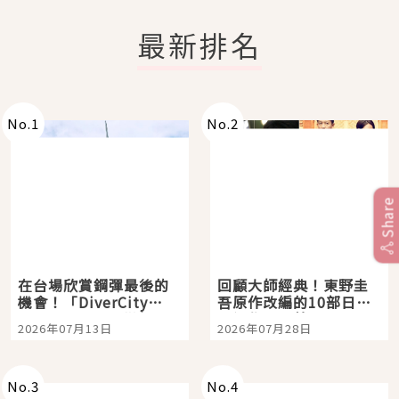
最新排名
No.
1
No.
2
Share
在台場欣賞鋼彈最後的
回顧大師經典！東野圭
機會！「DiverCity
吾原作改編的10部日本
Tokyo Plaza」搭船、
影視作品推薦
2026年07月13日
2026年07月28日
購物、美食及夜景，一
次全體驗
No.
3
No.
4