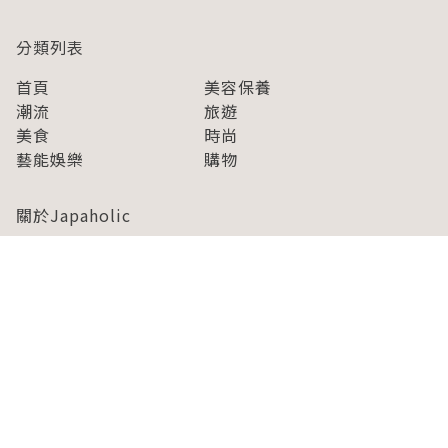
分類列表
首頁
美容保養
潮流
旅遊
美食
時尚
藝能娛樂
購物
關於Japaholic
關於我們
免責事項
寫手招募
Japaholic Girls招募
廣告、合作洽談
關鍵字列表
お問い合わせ