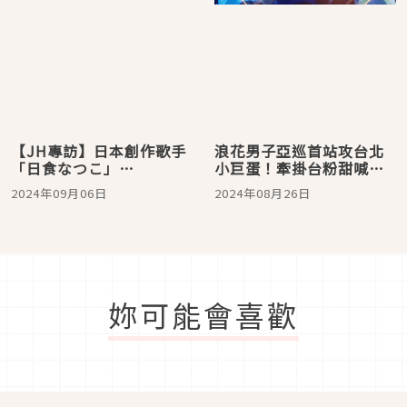
【JH專訪】日本創作歌手
浪花男子亞巡首站攻台北
「日食なつこ」
小巨蛋！牽掛台粉甜喊
（Nisshoku Natsuko）9
「來見你們」
2024年09月06日
2024年08月26日
月來台！帥氣的鋼琴自彈
自唱表演風格連二宮和也
都超推
妳可能會喜歡