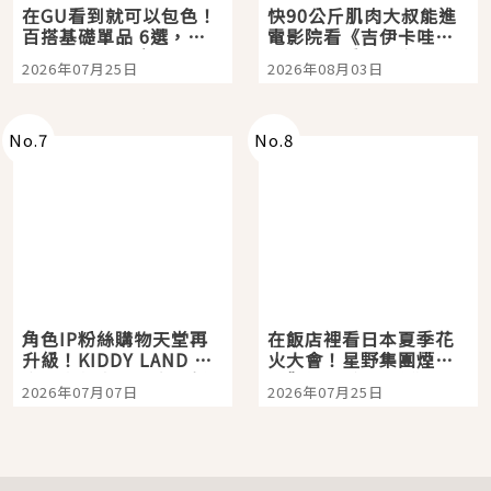
在GU看到就可以包色！
快90公斤肌肉大叔能進
百搭基礎單品 6選，閉
電影院看《吉伊卡哇》
眼全收也不心疼
嗎？日本重金屬樂團
2026年07月25日
2026年08月03日
「打首」會長與nagano
老師一同給出了答案
No.
7
No.
8
角色IP粉絲購物天堂再
在飯店裡看日本夏季花
升級！KIDDY LAND 原
火大會！星野集團煙火
宿店吉伊卡哇迎客，新
景觀飯店6選，讓你不用
2026年07月07日
2026年07月25日
開幕 OMOKADO 店3分
人擠人悠閒欣賞
即達