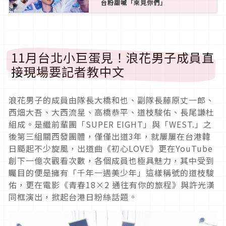
台粉甜喊「來見你們」
11月台北小巨蛋見！浪花男子成員直
接現場要記者教中文
浪花男子的成員由隊長大橋和也、副隊長藤原丈一郎、
西畑大吾、大西流星、高橋恭平、道枝駿佑、長尾謙杜
組成。是繼前輩團「SUPER EIGHT」與「WEST.」之
後第三組關西發團體，僅僅出道3年，就屢屢在台港韓
日颳起不少旋風，出道曲《初心LOVE》更在YouTube
創下一億次觀看次數，各個成員也極具魅力，其中受到
矚目的便是擁有「千年一遇美少年」這樣稱號的道枝駿
佑，更在電影《青春18×2 通往有你的旅程》與許光漢
同框演出，掀起台港日粉絲話題。