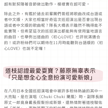
超有默契隨著音節做出動作，模樣實在超可愛。
除此之外，有鑑於過去前輩團們曾經將歌曲改成台語或
者中文版，大家也相當好奇這次巡迴演出是否會出現台
語或者中文版的歌曲呢？隊長大橋表示雖然不曉得能不
能實現，但希望這次的巡迴演出都能夠有使用當地語言
的曲目，也舉例出道曲的〈初心LOVE〉也許就滿適合
的！或許粉絲們可以期待在11月時能聽到台語版的〈初
心LOVE〉也說不定囉！
道枝認證最愛耍寶？藤原無辜表示
「只是想全心全意扮演可愛新娘」
在八月日本全國巡迴演唱會中被許多粉絲熱論的其中一
大亮點，是在演唱〈Chuki Chuki 颶風〉時，副隊長藤
原丈一郎竟身戴長假髮扮成新娘，還熱情對著道枝駿佑