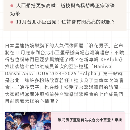
大西想搭更多高鐵！道枝與高橋想喝正宗珍珠
奶茶
11月台北小巨蛋見！也許會有閃亮亮的歌服？
日本星達拓娛樂旗下的人氣偶像團體「浪花男子」宣布
將在11月底來到台北小巨蛋舉辦首場台灣演唱會，不曉
得各位粉絲們已經參與抽選了嗎？在新專輯《+Alpha》
推出後這七位帥氣成員首次的亞洲巡迴「Naniwa
Danshi ASIA TOUR 2024+2025 '+Alpha'」第一站就
是台北，讓許多粉絲欣喜若狂！這次為了宣傳本次演唱
會，「浪花男子」也在線上接受了台灣媒體們的訪問，
大家都相當關注即將前往台灣舉辦演唱會的七位成員們
目前懷著怎樣的心情呢？
浪花男子亞巡首站攻台北小巨蛋！牽掛