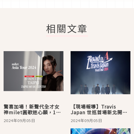
相關文章
驚喜加場！新聲代全才女
【現場報導】Travis
神milet圓歌迷心願，12
Japan 世巡首場新北開
月1日再唱一天
唱！近距離互動嗨翻全
2024年09月05日
2024年09月05日
場，期許再度來台