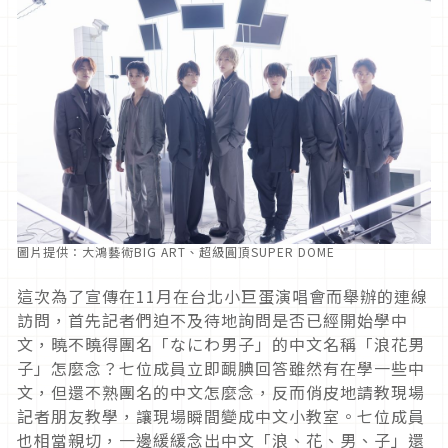
圖片提供：大鴻藝術BIG ART、超級圓頂SUPER DOME
這次為了宣傳在11月在台北小巨蛋演唱會而舉辦的連線
訪問，首先記者們迫不及待地詢問是否已經開始學中
文，曉不曉得團名「なにわ男子」的中文名稱「浪花男
子」怎麼念？七位成員立即靦腆回答雖然有在學一些中
文，但還不熟團名的中文怎麼念，反而俏皮地請教現場
記者朋友教學，讓現場瞬間變成中文小教室。七位成員
也相當親切，一邊緩緩念出中文「浪、花、男、子」還