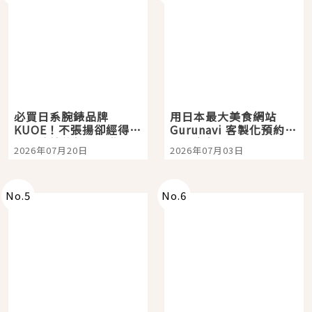
必買日系腕錶品牌
用日本最大美食網站
KUOE！不張揚卻經得起
Gurunavi 客製化預約九
時間洗鍊的經典之作五
大都市餐廳，打造專屬
2026年07月20日
2026年07月03日
選
美食體驗！
No.
5
No.
6