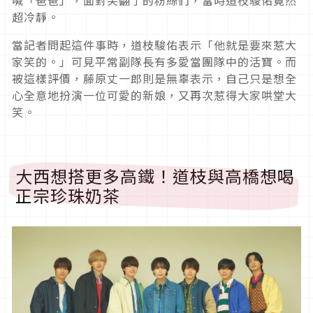
喊「爸爸」，面對笑翻了的粉絲們，當時道枝駿佑竟然
超冷靜。
當記者問起這件事時，道枝駿佑表示「他就是要來惹大
家笑的。」可見平常副隊長有多愛當團隊中的活寶。而
被這樣評價，藤原丈一郎則是無辜表示，自己只是想全
心全意地扮演一位可愛的新娘，又再次惹得大家哄堂大
笑。
大西想搭更多高鐵！道枝與高橋想喝
正宗珍珠奶茶