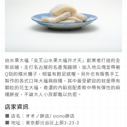
由水果大福「覚王山水果大福弁才天」創業者打造的全
新店鋪，主打名古屋的名產鬼饅頭，加入地瓜塊並帶著
Q勁的糯米糰子，相當有飽足感喔。另外也有販售手工
製作的各式口味大福與麻糬，其中最受歡迎的就是帶有
顆粒的花生大福，香濃的內餡搭配柔軟中帶有彈性的麻
糬餅皮，不論大人小孩都難以抗拒。
店家資訊
■ 店名：オオノ餅店/ oono餅店
■ 地址：東京都渋谷区上原3-23-3