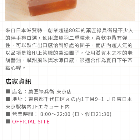
來自日本滋賀縣，創業超過80年的菓匠禄兵衛是不少人
的伴手禮首選，使用滋賀羽二重糯米，柔軟中帶有彈
性，可以製作出口感恰到好處的團子，而店內超人氣的
以品項是烙印上笑臉的醬油團子，使用滋賀木之本的老
舖醬油，鹹甜風味與冰涼口感，很適合作為夏日下午茶
點心喔。
店家資訊
■ 店名：菓匠禄兵衛 東京店
■ 地址：東京都千代田区丸の内1丁目9−1 ＪＲ東日本
東京駅構内1Fエキュート内
■ 營業時間： 8:00～22:00 (日、假日21:30)
■
OFFICIAL SITE