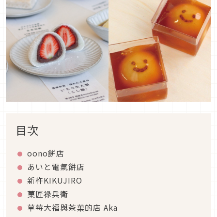
目次
oono餅店
あいと電氣餅店
新杵KIKUJIRO
菓匠禄兵衛
草莓大福與茶菓的店 Aka