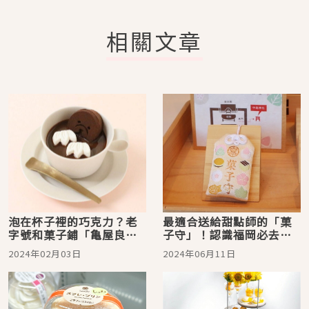
相關文章
泡在杯子裡的巧克力？老
最適合送給甜點師的「菓
字號和菓子鋪「亀屋良
子守」！認識福岡必去景
長」推出超可愛甜蜜情人
點「太宰府天滿宮」與供
2024年02月03日
2024年06月11日
節限定甜點
奉和菓子之神的中島神社