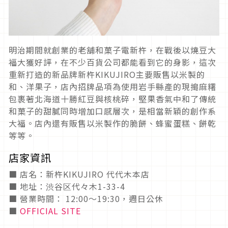
明治期間就創業的老舖和菓子電新杵，在戰後以燒豆大
福大獲好評，在不少百貨公司都能看到它的身影，這次
重新打造的新品牌新杵KIKUJIRO主要販售以米製的
和、洋果子，店內招牌品項為使用岩手縣產的現搗麻糬
包裹著北海道十勝紅豆與核桃碎，堅果香氣中和了傳統
和菓子的甜膩同時增加口感層次，是相當新穎的創作系
大福。店內還有販售以米製作的脆餅、蜂蜜蛋糕、餅乾
等等。
店家資訊
■ 店名：新杵KIKUJIRO 代代木本店
■ 地址：渋谷区代々木1-33-4
■ 營業時間： 12:00～19:30，週日公休
■
OFFICIAL SITE