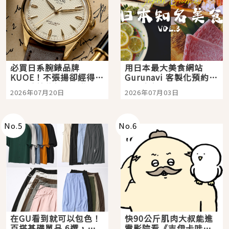
必買日系腕錶品牌
用日本最大美食網站
KUOE！不張揚卻經得起
Gurunavi 客製化預約九
時間洗鍊的經典之作五
大都市餐廳，打造專屬
2026年07月20日
2026年07月03日
選
美食體驗！
No.
5
No.
6
在GU看到就可以包色！
快90公斤肌肉大叔能進
百搭基礎單品 6選，閉
電影院看《吉伊卡哇》