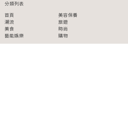
分類列表
首頁
美容保養
潮流
旅遊
美食
時尚
藝能娛樂
購物
關於Japaholic
關於我們
免責事項
寫手招募
Japaholic Girls招募
廣告、合作洽談
關鍵字列表
お問い合わせ