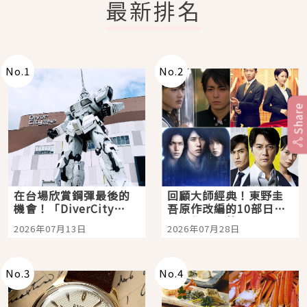
最新排名
No.
1
No.
2
Share
在台場欣賞鋼彈最後的
回顧大師經典！東野圭
機會！「DiverCity
吾原作改編的10部日本
Tokyo Plaza」搭船、
影視作品推薦
2026年07月13日
2026年07月28日
購物、美食及夜景，一
次全體驗
No.
3
No.
4