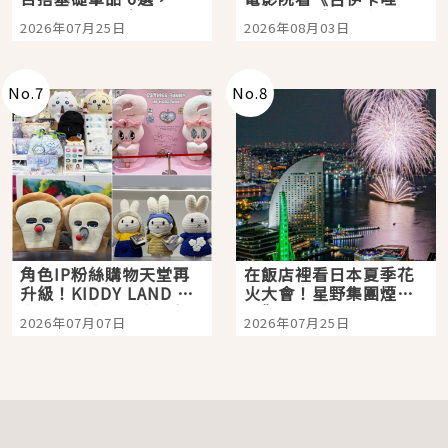
眼全收也不心疼
嗎？日本重金屬樂團
2026年07月25日
2026年08月03日
「打首」會長與nagano
老師一同給出了答案
No.
7
No.
8
角色IP粉絲購物天堂再
在飯店裡看日本夏季花
升級！KIDDY LAND 原
火大會！星野集團煙火
宿店吉伊卡哇迎客，新
景觀飯店6選，讓你不用
2026年07月07日
2026年07月25日
開幕 OMOKADO 店3分
人擠人悠閒欣賞
即達