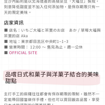
豆沙內餡則是以北海道產的高級菜豆「大福豆」製成，
刻意降低甜度並不加入任何添加物，是保存期限只有一
天的限定美味。
店家資訊
■ 店名：いちご大福と茶菓のお店 あか / 草莓大福與
茶菓的店 Aka
■ 地址：東京都目黒区中央町1−1−3
■ 營業時間： 12:00 〜 售完為止，週一公休
■
OFFICIAL SITE
品嚐日式和菓子與洋菓子結合的美味
甜點
主打手工的麻糬往往都會有保存期限的限制，雖然不一
定能帶回國當做伴手禮，但也可以買回飯店品嘗，享受
日本才吃得到的Q彈美味喔！