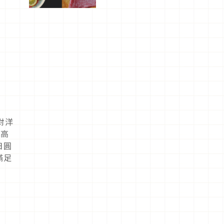
屬美食體
驗！
對洋
選高
日圓
滿足