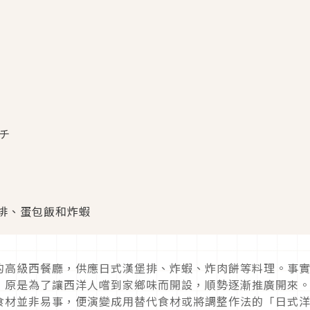
ンチ
排、蛋包飯和炸蝦
的高級西餐廳，供應日式漢堡排、炸蝦、炸肉餅等料理。事
，原是為了讓西洋人嚐到家鄉味而開設，順勢逐漸推廣開來
食材並非易事，便演變成用替代食材或將調整作法的「日式