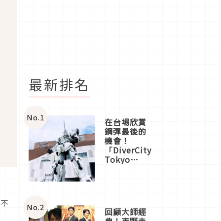
最新排名
No.
1
在台場欣賞
鋼彈最後的
機會！
「DiverCity
Tokyo
Plaza」搭
船、購物、
美食及夜
實
景，一次全
。不
體驗
No.
2
回顧大師經
洋
典！東野圭