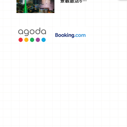
景觀飯店6
選，讓你不
用人擠人悠
閒欣賞