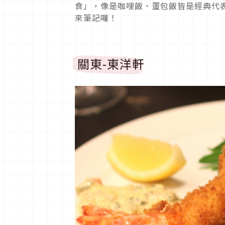
食」，像是咖哩飯、蛋包飯皆是經典代表
來筆記囉！
關東-東洋軒