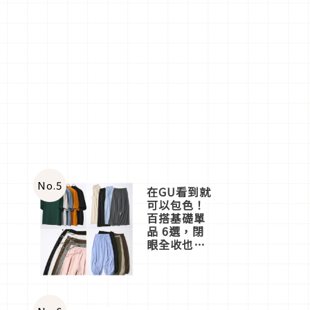
No.
5
在GU看到就
可以包色！
百搭基礎單
品 6選，閉
眼全收也不
心疼