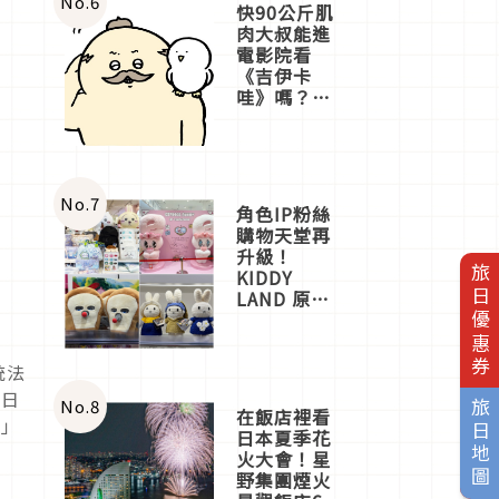
No.
6
快90公斤肌
肉大叔能進
電影院看
《吉伊卡
哇》嗎？日
本重金屬樂
團「打首」
會長與
nagano老師
一同給出了
No.
7
角色IP粉絲
答案
購物天堂再
升級！
旅日優惠券
KIDDY
LAND 原宿
店吉伊卡哇
迎客，新開
幕
統法
OMOKADO
的日
店3分即達
No.
8
旅日地圖
在飯店裡看
理」
日本夏季花
火大會！星
野集團煙火