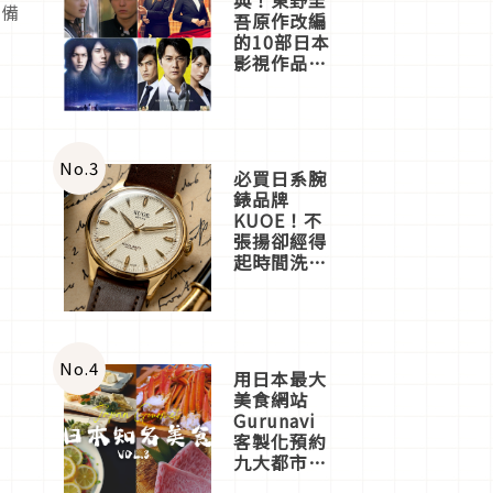
準備
吾原作改編
的10部日本
影視作品推
薦
No.
3
必買日系腕
錶品牌
KUOE！不
張揚卻經得
起時間洗鍊
的經典之作
五選
No.
4
用日本最大
美食網站
Gurunavi
客製化預約
九大都市餐
廳，打造專