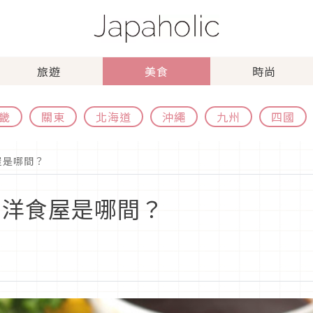
旅遊
美食
時尚
畿
關東
北海道
沖繩
九州
四國
屋是哪間？
的洋食屋是哪間？