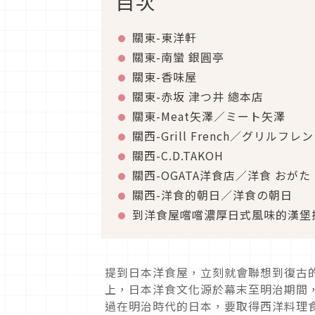
目次
關東-東洋軒
關東-南蠻 銀圓亭
關東-香味屋
關東-赤坂 津つ井 總本店
關東-Meat矢澤／ミート矢澤
關西-Grill French／グリルフレ
關西-C.D.TAKOH
關西-OGATA洋食店／洋食 おがた
關西-洋食的朝日／洋食の朝日
到洋食屋嚐嚐濃厚日式風味的漢堡
提到日本洋食屋，立刻就會聯想到復古
上，日本洋食文化源於幕末至明治期間
過在明治時代的日本，要取得西洋料理