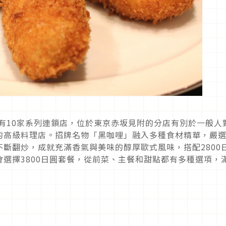
約有10家系列連鎖店，位於東京赤坂見附的分店有別於一般人
的高級料理店。招牌名物「黑咖哩」融入多種食材精華，嚴
斷翻炒，成就充滿香氣與美味的醇厚歐式風味，搭配2800
選擇3800日圓套餐，從前菜、主餐和甜點都有多種選項，