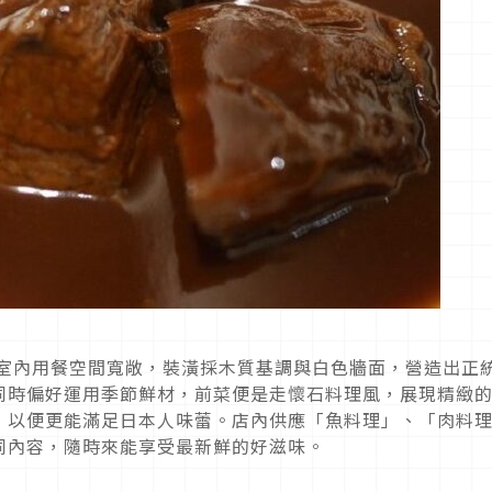
，室內用餐空間寬敞，裝潢採木質基調與白色牆面，營造出正
同時偏好運用季節鮮材，前菜便是走懷石料理風，展現精緻
，以便更能滿足日本人味蕾。店內供應「魚料理」、「肉料
同內容，隨時來能享受最新鮮的好滋味。