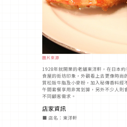
圖片來源
1928年就開業的老舖東洋軒，在日本
食屋的街坊印象，外觀看上去更像時尚
質松阪牛脂及小麥粉，加入秘傳香料經不
午間套餐享用非常划算，另外不少人則會
不同顧客需求。
店家資訊
■ 店名：東洋軒