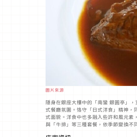
圖片來源
隱身在銀座大樓中的「南蠻 銀圓亭」
式餐廳氛圍。恪守「日式洋食」精神，
式面貌。洋食中也多融入些許和風元素
與「牛排」等三種套餐，依季節變換不