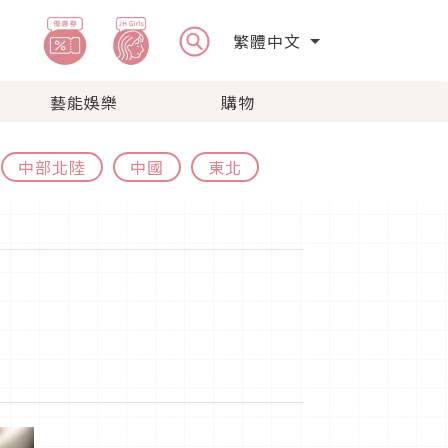
繁體中文
藝能娛樂
購物
中部北陸
中國
東北