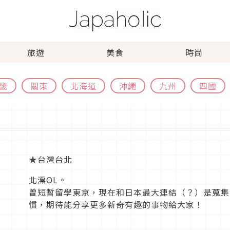
旅遊
美食
時尚
畿
關東
北海道
沖繩
九州
四國
★台灣台北
北漂OL。
曾短暫留學東京，現在和日本最大連結（？）是蒐集
慣，期待能分享更多新奇有趣的事物給大家！