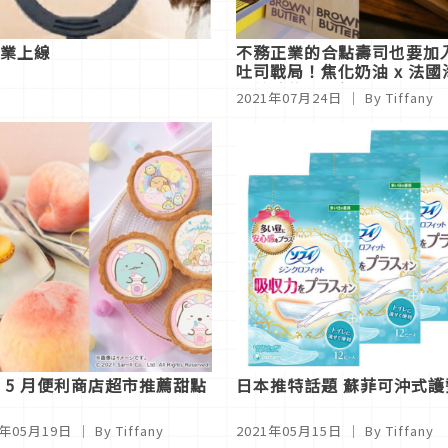
專業上線
不務正業的合點壽司也要加
吐司戰局！焦化奶油 x 法國
超美味的邪惡組合
2021年07月24日
｜ By Tiffany
 5 月便利商店超市推薦甜點
日本推特話題 蘇菲可沖式護
1年05月19日
｜ By Tiffany
2021年05月15日
｜ By Tiffany