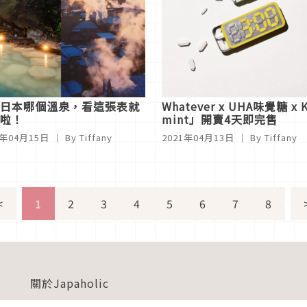
日本哪個溫泉，看這張表就
Whatever x UHA味覺糖
啦！
mint」開賣4天即完售
1年04月15日
｜ By Tiffany
2021年04月13日
｜ By Tiffany
<
1
2
3
4
5
6
7
8
關於Japaholic