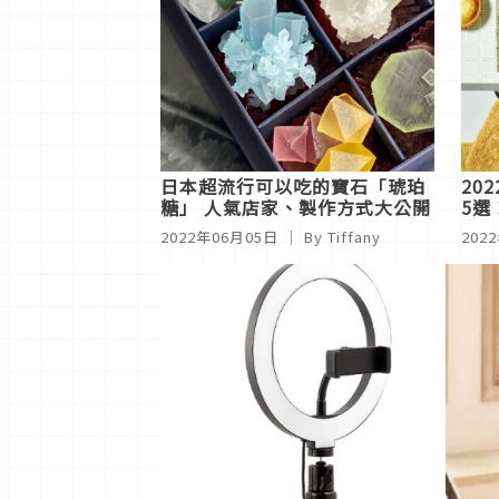
日本超流行可以吃的寶石「琥珀
20
糖」 人氣店家、製作方式大公開
5選
先M
2022年06月05日
｜ By Tiffany
202