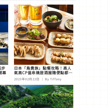
萬步
日本「鳥貴族」點餐攻略！高人
開幕
氣高CP值串燒居酒屋隨便點都好
好吃
2023年02月22日
｜ By Tiffany