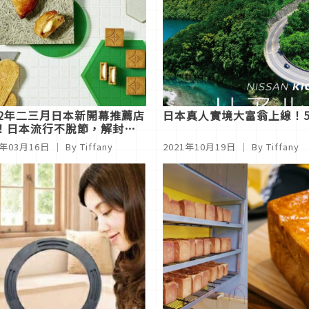
22年二三月日本新開幕推薦店
日本真人實境大富翁上線！5
！日本流行不脫節，解封前
EMO起來
2年03月16日
｜ By Tiffany
2021年10月19日
｜ By Tiffany