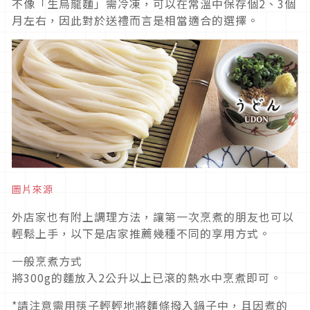
不像「生烏龍麵」需冷凍，可以在常溫中保存個2、3個
月左右，因此對於送禮而言是相當適合的選擇。
圖片來源
外店家也有附上調理方法，讓第一次烹煮的朋友也可以
輕鬆上手，以下是店家推薦幾種不同的享用方式。
一般烹煮方式
將300g的麵放入2公升以上已滾的熱水中烹煮即可。
*請注意需用筷子輕輕地將麵條撥入鍋子中，且因煮的