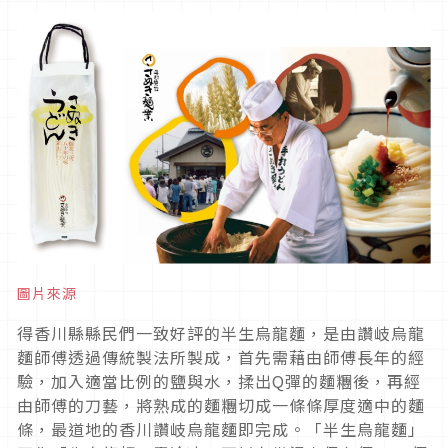
圖片來源
得香川縣縣民們一致好評的半生烏龍麵，是由讚岐烏龍
麵師傅透過傳統製法所製成，首先需藉由師傅長年的經
驗，加入適當比例的鹽與水，揉出Q彈的麵糰後，再經
由師傅的刀藝，將熟成的麵糰切成一條條厚度適中的麵
條，最道地的香川讚岐烏龍麵即完成。「半生烏龍麵」