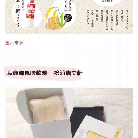
圖片來源
烏龍麵風味軟糖
－松浦唐立軒