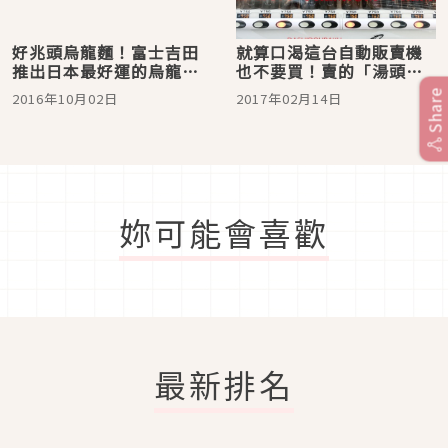
好兆頭烏龍麵！富士吉田
就算口渴這台自動販賣機
推出日本最好運的烏龍
也不要買！賣的「湯頭」
麵！
拿來煮烏龍麵超美味！
Share
2016年10月02日
2017年02月14日
妳可能會喜歡
最新排名