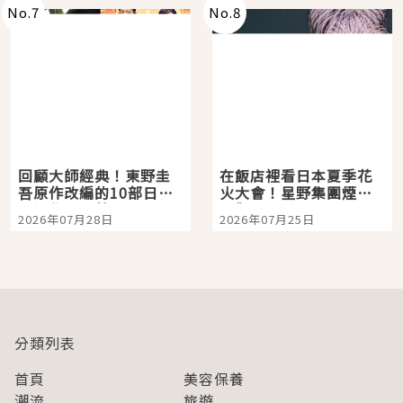
No.
7
No.
8
回顧大師經典！東野圭
在飯店裡看日本夏季花
吾原作改編的10部日本
火大會！星野集團煙火
影視作品推薦
景觀飯店6選，讓你不用
2026年07月28日
2026年07月25日
人擠人悠閒欣賞
分類列表
首頁
美容保養
潮流
旅遊