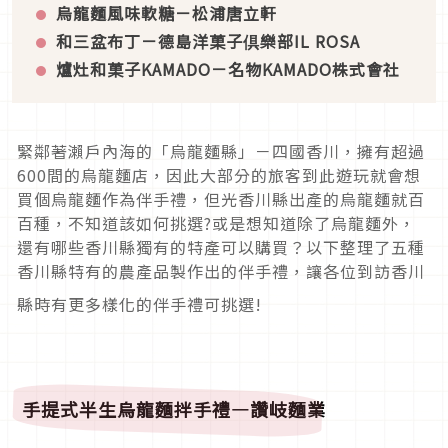
烏龍麵風味軟糖
－松浦唐立軒
和三盆
布丁
－
德
島洋菓子倶
樂
部
IL ROSA
爐灶和菓子KAMADO－
名物
KAMADO
株式會社
緊鄰著瀨戶內海的「烏龍麵縣」－四國香川，擁有超過
600間的烏龍麵店，因此大部分的旅客到此遊玩就會想
買個烏龍麵作為伴手禮，但光香川縣出產的烏龍麵就百
百種，不知道該如何挑選?或是想知道除了烏龍麵外，
還有哪些香川縣獨有的特產可以購買？以下整理了五種
香川縣特有的農產品製作出的伴手禮，讓各位到訪香川
縣時有更多樣化的伴手禮可挑選!
手提式半生烏龍麵拌手禮―讚岐麵業