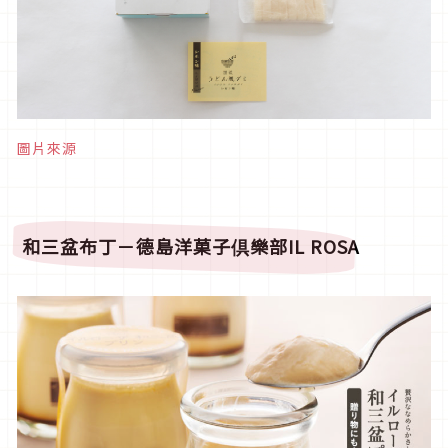
圖片來源
和三盆
布丁
－
德
島洋菓子倶
樂
部
IL ROSA