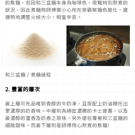
的焦糖，但因和三盆糖本身為咖啡色，很難辨別熬煮的
狀況，因此煮糖時師傅需小心地在旁觀察糖色變化，邊
適時地調整火候大小，相當辛苦。
和三盆糖 / 煮糖過程
2. 豐富的層次
最上層可先品嚐到香醇的牛奶凍，且搭配上奶油襯托出
更濃厚的奶香味。中層則為綿密濃稠的卡士達醬，以及
最濃醇的蛋香及奶香之原味，另外還包覆著和三盆糖的
細緻甜味。而最下層則是師傅用心熬煮的焦糖!