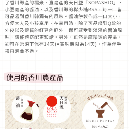
了香川縣產的糯米、直島產的天日鹽「SORASHIO」、
小豆島產的醬油，以及香川縣的稀少糖RSS，每一口皆
可品嚐到香川縣獨有的風味。醬油餅製作成一口大小，
方便大人及小孩享用，在享用時，除了可品嚐到Q軟的
外皮以及懷舊的紅豆內餡外，還可感受到淡淡的醬油風
味，讓整體搭配更和諧。另外，雖然是麻糬類的產品，
卻可在常溫下保存14天(=賞味期限為14天)，作為伴手
禮再適合不過。
使用的香川農產品