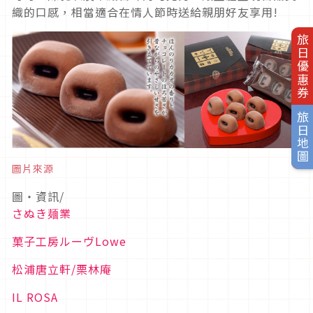
織的口感，相當適合在情人節時送給親朋好友享用!
旅日優惠券
旅日地圖
圖片來源
圖・資訊/
さぬき麺業
菓子工房ルーヴLowe
松浦唐立軒/栗林庵
IL ROSA