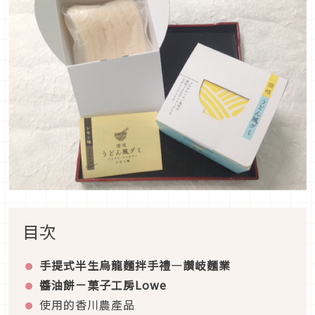
目次
手提式半生烏龍麵拌手禮―讚岐麵業
醬油餅－菓子工房Lowe
使用的香川農產品