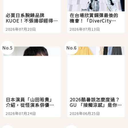
必買日系腕錶品牌
在台場欣賞鋼彈最後的
KUOE！不張揚卻經得起
機會！「DiverCity
時間洗鍊的經典之作五
Tokyo Plaza」搭船、
2026年07月20日
2026年07月13日
選
購物、美食及夜景，一
次全體驗
No.
5
No.
6
日本演員「山田裕貴」
2026酷暑該怎麼度過？
介紹，從怪演系俳優走
GU 「接觸涼感」是你的
向國民級日劇主角
夏日救星
2026年07月24日
2026年06月25日