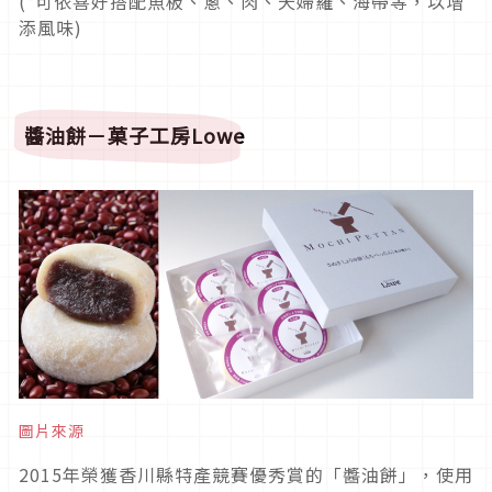
(*可依喜好搭配魚板、蔥、肉、天婦羅、海帶等，以增
添風味)
醬油餅－菓子工房Lowe
圖片來源
2015年榮獲香川縣特產競賽優秀賞的「醬油餅」，使用