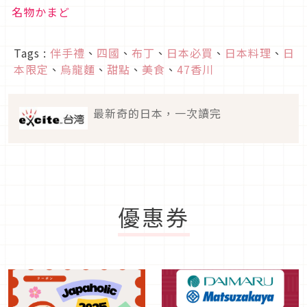
名物かまど
Tags :
伴手禮
、
四國
、
布丁
、
日本必買
、
日本料理
、
日
本限定
、
烏龍麵
、
甜點
、
美食
、
47香川
最新奇的日本，一次讀完
優惠券