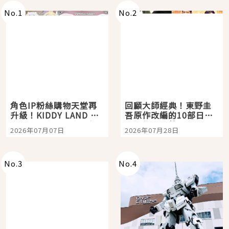
No.
1
No.
2
角色IP粉絲購物天堂再
回顧大師經典！東野圭
升級！KIDDY LAND 原
吾原作改編的10部日本
宿店吉伊卡哇迎客，新
影視作品推薦
2026年07月07日
2026年07月28日
開幕 OMOKADO 店3分
即達
No.
3
No.
4