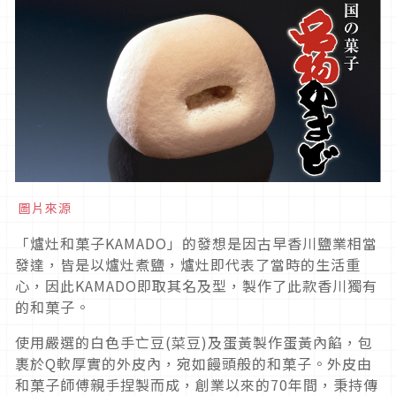
圖片來源
「爐灶和菓子KAMADO」的發想是因古早香川鹽業相當
發達，皆是以爐灶煮鹽，爐灶即代表了當時的生活重
心，因此KAMADO即取其名及型，製作了此款香川獨有
的和菓子。
使用嚴選的白色手亡豆(菜豆)及蛋黃製作蛋黃內餡，包
裹於Q軟厚實的外皮內，宛如饅頭般的和菓子。外皮由
和菓子師傅親手捏製而成，創業以來的70年間，秉持傳