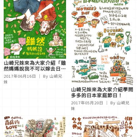
山崎兄妹來為大家介紹「雖
然媽媽說我不可以嫁去日
本」
2017年06月16日
｜ By 山崎兄
妹
山崎兄妹來為大家介紹學問
多多的日本家庭節日！
2017年05月20日
｜ By 山崎兄
妹