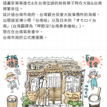
插畫家哥哥達也&在台灣住過的妹妹華子時在大阪&台南
頻繁來往。
設計過台南市政府、台灣觀光協會大阪事務所的海報。
出版過宣傳小冊「台南帖」以及日本的「オモロイ台
南」(台灣翻譯為「呷飽沒?台南美食繪帖」)。
現在在台南寫新書中。
台南市政府公式應援團。