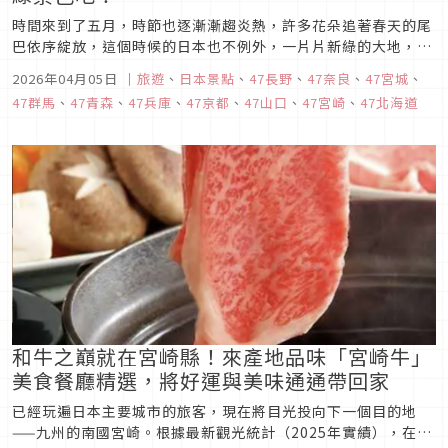
時間來到了五月，時節也逐漸漸趨炎熱，許多花朵追著春天的尾
巴依序綻放，這個時候的日本也不例外，一片片新綠的大地，再
加上正逢「黃金周」長假，許多的美景與活動讓人目不暇給。今
2026年04月05日
｜
旅遊
、
日本景點
、
47長野
、
47奈良
、
47宮城
、
天，就讓我們一起來看看「五月日本景點十選」，一起來看看都
47群馬
、
47青森
、
47兵庫
、
47京都
、
47山口
、
47宮崎
、
47北海道
有哪些好玩的地方吧。
和牛之巔就在宮崎縣！來產地品味「宮崎牛」
美食餐廳精選，將好運與美味通通帶回家
已經玩遍日本主要城市的旅客，現在將目光投向下一個目的地
——九州的南國宮崎。根據最新觀光統計（2025年實績），在日