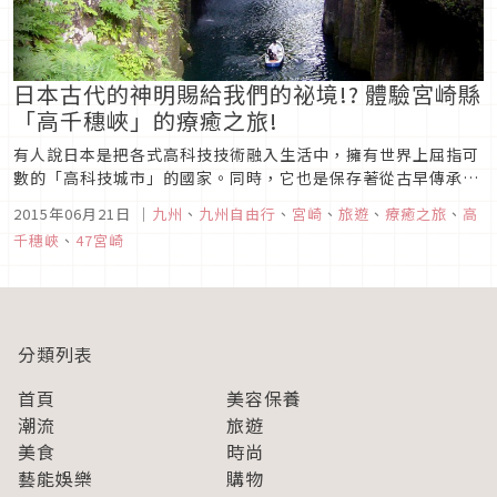
日本古代的神明賜給我們的祕境!? 體驗宮崎縣
「高千穗峽」的療癒之旅!
有人說日本是把各式高科技技術融入生活中，擁有世界上屈指可
數的「高科技城市」的國家。同時，它也是保存著從古早傳承下
來的傳統文化及美麗的大自然，並實現兩者共存的不可思議的國
2015年06月21日
｜
九州
、
九州自由行
、
宮崎
、
旅遊
、
療癒之旅
、
高
家。距今１３００年前左右就完成的日本書紀或古事記裡記載的
千穗峽
、
47宮崎
日本神話就是日本古老又美好的傳承。在這之中有率領眾神的天
照大神之孫瓊瓊杵尊降...
分類列表
首頁
美容保養
潮流
旅遊
美食
時尚
藝能娛樂
購物