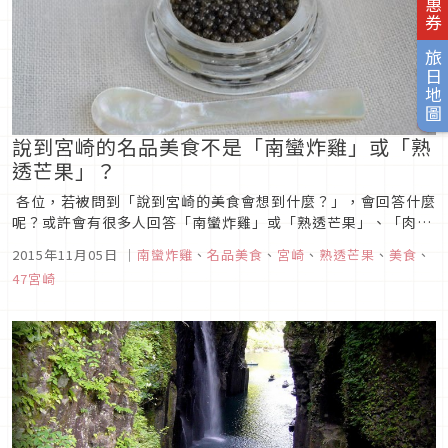
旅日地圖
說到宮崎的名品美食不是「南蠻炸雞」或「熟
透芒果」？
各位，若被問到「說到宮崎的美食會想到什麼？」，會回答什麼
呢？或許會有很多人回答「南蠻炸雞」或「熟透芒果」、「肉卷
飯糰」等等也說不定，然而，現在！說到宮崎的美食，那就是宮
2015年11月05日
｜
南蠻炸雞
、
名品美食
、
宮崎
、
熟透芒果
、
美食
、
崎魚子醬！ 20日，在位於虎之門Hills最上層（５２樓）的
47宮崎
「Andaz 東京 Roof Top Bar」裡，...