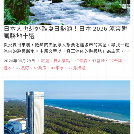
日本人也想逃離夏日熱浪！日本 2026 涼爽避
暑勝地十選
炎炎夏日來襲，悶熱的天氣讓人想要逃離城市的高溫，尋找一處
涼爽的避暑勝地。本篇文章以「真正涼爽的避暑地」為主題，介
紹夏季推薦的涼爽觀光地！無論是山林中的涼爽空氣、高原的清
2026年06月29日
｜
旅遊
、
日本景點
、
47青森
、
47宮崎
、
47千葉
、
新氣息、或是充滿神話氛圍的峽谷，都能夠享受一個舒適宜人的
櫪木
、
47長野
、
47兵庫
、
47東京
、
47北海道
夏日假期。這次為大家精選了日本十大避暑勝地，讓我們一起踏
上清涼之旅，遠離酷熱...