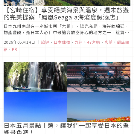
【宮崎住宿】享受絕美海景與溫泉，週末旅遊
的完美提案「鳳凰Seagaia海濱度假酒店」
日本九州南部有一座城市叫「宮崎」，陽光充足，海岸線綿延，
物產豐饒，是日本人心目中最適合放空身心的地方之一。這篇要
介紹的，是宮崎最值得一訂的住宿，「鳳凰Seagaia海濱度假酒
2026年05月14日
｜
旅遊
、
日本住宿
、
九州
、
47宮崎
、
宮崎
、
飯店開
店（Phoenix Seagaia Resort）」。
箱
、
PR
日本五月景點十選，讓我們一起享受日本的翠
綠景色吧！