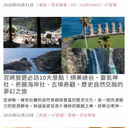
本整體訪日旅客數持續創新高的情況下，宮崎縣外國旅客的成長
2026年03月31日
｜
美食
、
日本美食
、
PR
、
GURUNAVI
、
47宮崎
率達到前年比2.58倍，表現突出，名列全國前三。 從過去「內
行人才知道的隱藏景點」，蛻變為高敏感度回訪旅...
宮崎旅遊必訪10大景點！絕美峽谷、靈氣神
社、祈願海岸社、古墳奇觀，歷史自然交融的
夢幻之旅
宮崎縣，擁有壯麗的自然景觀與豐富的歷史文化，是一個充滿魅
力的旅遊勝地。無論是感受高千穗峽的震撼之美、探索古老神社
的靈氣，還是漫步於西都原古墳群的歷史遺跡，每個景點都讓人
2025年01月16日
｜
旅遊
、
47宮崎
、
宮崎
、
日本景點
驚嘆不已，這裡的一切都散發著令人流連忘返的吸引力。本篇文
章精選了宮崎縣十大必訪景點，一起深入探索這片溫暖陽光下的