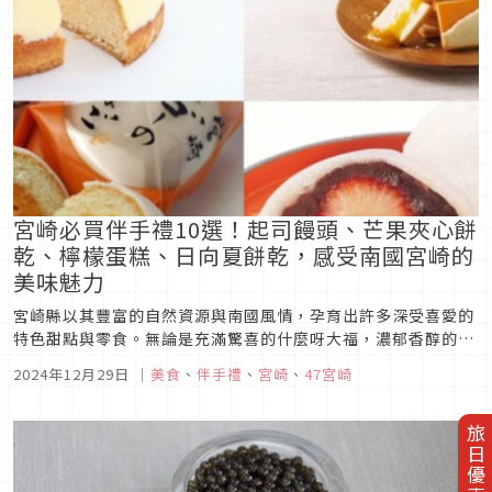
寶藏之地。
宮崎必買伴手禮10選！起司饅頭、芒果夾心餅
乾、檸檬蛋糕、日向夏餅乾，感受南國宮崎的
美味魅力
宮崎縣以其豐富的自然資源與南國風情，孕育出許多深受喜愛的
特色甜點與零食。無論是充滿驚喜的什麼呀大福，濃郁香醇的起
司饅頭，還是清爽酸甜的柔滑巧克力日向夏餅乾，每一款都體現
2024年12月29日
｜
美食
、
伴手禮
、
宮崎
、
47宮崎
了宮崎獨有的魅力風味。本篇文章精選出宮崎必買伴手禮10大人
氣商品，無論是作為旅行紀念，還是送給親朋好友，都能帶來滿
滿的驚喜與感動！讓...
旅日優惠券