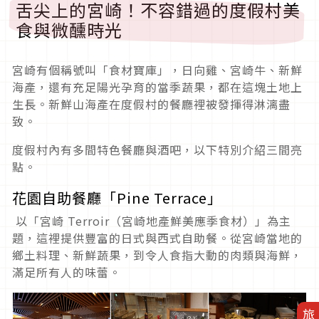
舌尖上的宮崎！不容錯過的度假村美
食與微醺時光
宮崎有個稱號叫「食材寶庫」，日向雞、宮崎牛、新鮮
海產，還有充足陽光孕育的當季蔬果，都在這塊土地上
生長。新鮮山海產在度假村的餐廳裡被發揮得淋漓盡
致。
度假村內有多間特色餐廳與酒吧，以下特別介紹三間亮
點。
花園自助餐廳「Pine Terrace」
以「宮崎 Terroir（宮崎地產鮮美應季食材）」為主
題，這裡提供豐富的日式與西式自助餐。從宮崎當地的
鄉土料理、新鮮蔬果，到令人食指大動的肉類與海鮮，
滿足所有人的味蕾。