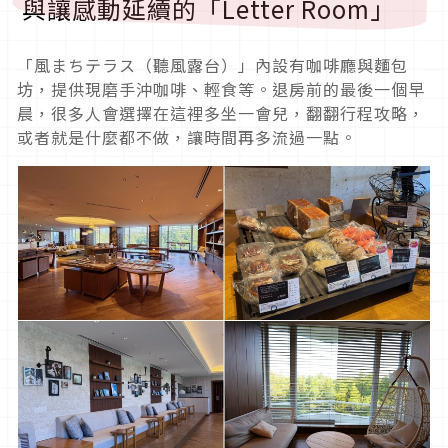
與讓感動延續的「Letter Room」
「風まちテラス（聽風露台）」內設有咖啡廳與麵包
坊，提供現磨手沖咖啡、輕食等。退房前的最後一個早
晨，很多人會選擇在這裡多坐一會兒，翻翻行程攻略，
或者就是什麼都不做，讓時間再多流過一點。