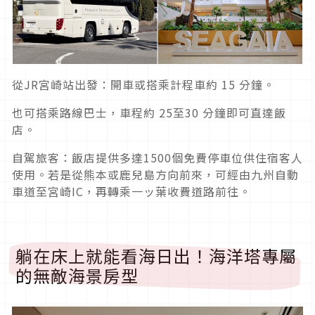
從JR宮崎站出發：開車或搭乘計程車約 15 分鐘。
也可搭乘路線巴士，車程約 25至30 分鐘即可直達飯
店。
自駕旅客：飯店提供多達1500個免費停車位供住宿客人
使用。若是從熊本或鹿兒島方向前來，可經由九州自動
車道至宮崎IC，再轉乘一ッ葉收費道路前往。
躺在床上就能看海日出！海洋塔專屬
的無敵海景房型