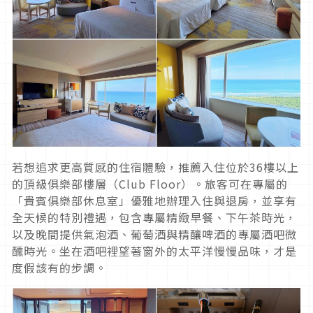
若想追求更高質感的住宿體驗，推薦入住位於36樓以上
的頂級俱樂部樓層（Club Floor）。旅客可在專屬的
「貴賓俱樂部休息室」優雅地辦理入住與退房，並享有
全天候的特別禮遇，包含專屬精緻早餐、下午茶時光，
以及晚間提供氣泡酒、葡萄酒與精釀啤酒的專屬酒吧微
醺時光。坐在酒吧裡望著窗外的太平洋慢慢品味，才是
度假該有的步調。