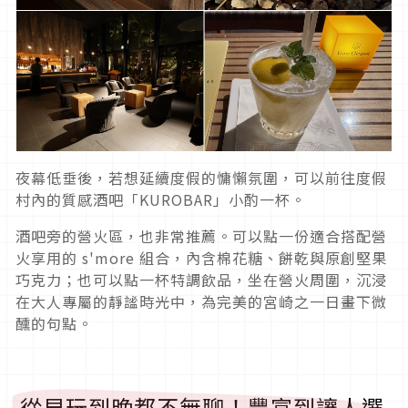
夜幕低垂後，若想延續度假的慵懶氛圍，可以前往度假
村內的質感酒吧「KUROBAR」小酌一杯。
酒吧旁的營火區，也非常推薦。可以點一份適合搭配營
火享用的 s'more 組合，內含棉花糖、餅乾與原創堅果
巧克力；也可以點一杯特調飲品，坐在營火周圍，沉浸
在大人專屬的靜謐時光中，為完美的宮崎之一日畫下微
醺的句點。
從早玩到晚都不無聊！豐富到讓人選