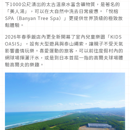
下1000公尺湧出的太古溫泉水富含礦物質，是著名的
「美人湯」，可以在大自然中洗去日常疲憊。「悅榕
SPA（Banyan Tree Spa）」更提供世界頂級的極致放
鬆體驗。
2026年春季飯店內更全新開幕了室內兒童樂園「KIDS
OASIS」，設有大型遊具與泰山繩索，讓親子不受天氣
影響盡情玩樂。喜愛運動的旅客，可以前往度假村內的
網球場揮灑汗水，或是到日本首屈一指的高爾夫球場體
驗高爾夫的樂趣。