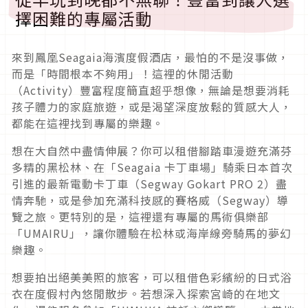
擇困難的專屬活動
來到鳳凰Seagaia海濱度假酒店，最怕的不是沒事做，
而是「時間根本不夠用」！這裡的休閒活動
（Activity）豐富程度簡直超乎想像，無論是想要消耗
孩子體力的家庭旅遊，或是渴望深度放鬆的質感大人，
都能在這裡找到專屬的樂趣。
想在大自然中盡情伸展？你可以租借腳踏車漫遊充滿芬
多精的黑松林、在「Seagaia 卡丁車場」騎乘日本首次
引進的最新電動卡丁車（Segway Gokart PRO 2）盡
情奔馳，或是參加充滿科技感的賽格威（Segway）導
覽之旅。更特別的是，這裡還有專屬的馬術俱樂部
「UMAIRU」，讓你體驗在松林或海岸線旁騎馬的夢幻
樂趣。
想要拍出絕美美照的旅客，可以租借色彩繽紛的日式浴
衣在度假村內悠閒散步。若想深入探索宮崎的在地文