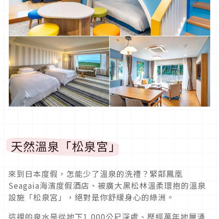
天然溫泉「松泉宮」
來到日本度假，怎能少了溫泉的洗禮？緊鄰鳳凰
Seagaia海濱度假酒店、被廣大黑松林溫柔環抱的溫泉
設施「松泉宮」，絕對是你舒緩身心的綠洲。
這裡的泉水是從地下1,000公尺深處、歷經萬年地層湧