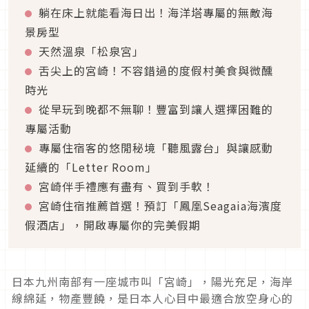
躺在床上就能看海日出！海洋塔專屬的無敵海
景房型
天然溫泉「松泉宮」
舌尖上的宮崎！不容錯過的度假村美食與微醺
時光
從早玩到晚都不無聊！豐富到讓人選擇困難的
專屬活動
專屬住宿客的悠閒秘境「聽風露台」與讓感動
延續的「Letter Room」
宮崎伴手禮應有盡有、買到手軟！
宮崎住宿推薦首選！預訂「鳳凰Seagaia海濱度
假酒店」，開啟專屬你的完美假期
日本九州南部有一座城市叫「宮崎」，陽光充足，海岸
線綿延，物產豐饒，是日本人心目中最適合放空身心的