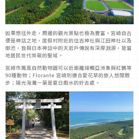
如果想往外走，周邊的觀光景點也極為豐富。宮崎自古
便是神話之地，度假村附近的住吉神社與江田神社以及
御池，皆與日本神話中的天岩戶傳說有深厚淵源，是當
地居民世代崇敬的聖域。
宮崎市鳳凰自然動物園可以近距離接觸亞洲象與紅鶴等
90種動物；Florante 宮崎則適合愛花草的旅人悠閒散
步；陽光海灘一葉是夏日戲水的好去處。