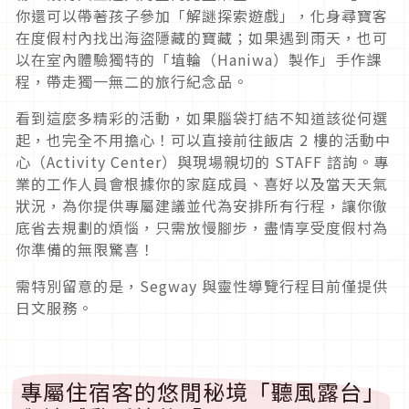
你還可以帶著孩子參加「解謎探索遊戲」，化身尋寶客
在度假村內找出海盜隱藏的寶藏；如果遇到雨天，也可
以在室內體驗獨特的「埴輪（Haniwa）製作」手作課
程，帶走獨一無二的旅行紀念品。
看到這麼多精彩的活動，如果腦袋打結不知道該從何選
起，也完全不用擔心！可以直接前往飯店 2 樓的活動中
心（Activity Center）與現場親切的 STAFF 諮詢。專
業的工作人員會根據你的家庭成員、喜好以及當天天氣
狀況，為你提供專屬建議並代為安排所有行程，讓你徹
底省去規劃的煩惱，只需放慢腳步，盡情享受度假村為
你準備的無限驚喜！
需特別留意的是，Segway 與靈性導覽行程目前僅提供
日文服務。
專屬住宿客的悠閒秘境「聽風露台」