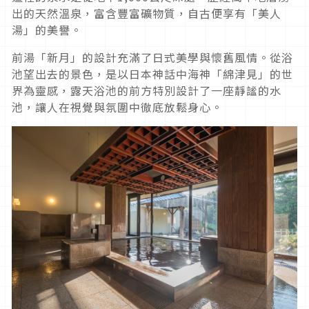
出的天然溫泉，富含豐富礦物質，自古便享有「美人
湯」的美譽。
前湯「新月」的設計充滿了日式美學與懷舊風情。從浴
池望出去的景色，是以日本神話中海神「綿津見」的世
界為靈感，露天浴池的前方特別設計了一座靜謐的水
池，讓人在視覺與氛圍中徹底放鬆身心。