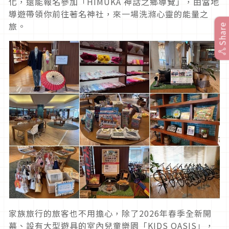
化，還能報名參加「HIMUKA 神話之鄉導覽」，由當地
導遊帶領你前往著名神社，來一場洗滌心靈的能量之
旅。
Share
家族旅行的旅客也不用擔心，除了2026年春季全新開
幕、設有大型遊具的室內兒童樂園「KIDS OASIS」，