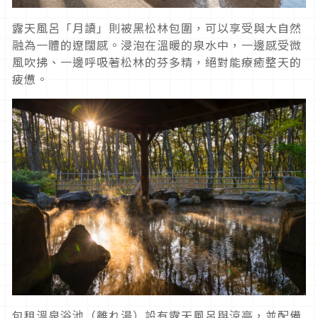
露天風呂「月讀」則被黑松林包圍，可以享受與大自然
融為一體的遼闊感。浸泡在溫暖的泉水中，一邊感受微
風吹拂、一邊呼吸著松林的芬多精，絕對能療癒整天的
疲憊。
包租溫泉浴池（離れ湯）設有露天風呂與涼亭，並配備