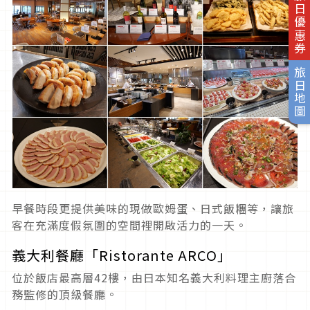
旅日優惠券
旅日地圖
早餐時段更提供美味的現做歐姆蛋、日式飯糰等，讓旅
客在充滿度假氛圍的空間裡開啟活力的一天。
義大利餐廳「Ristorante ARCO」
位於飯店最高層42樓，由日本知名義大利料理主廚落合
務監修的頂級餐廳。