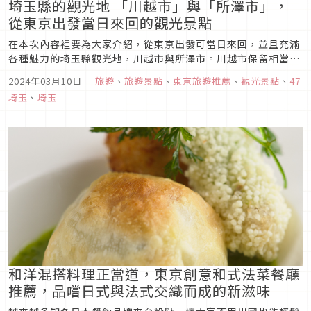
埼玉縣的觀光地 「川越市」與「所澤市」，
從東京出發當日來回的觀光景點
在本次內容裡要為大家介紹，從東京出發可當日來回，並且充滿
各種魅力的埼玉縣觀光地，川越市與所澤市。川越市保留相當濃
厚的江戶時代風采，其充滿歷史價值的街道，擁有相當高的知名
2024年03月10日
｜
旅遊
、
旅遊景點
、
東京旅遊推薦
、
觀光景點
、
47
度，是非常適合來此邊走邊享受美食，巡遊各個能量景點的好地
埼玉
、
埼玉
方。
和洋混搭料理正當道，東京創意和式法菜餐廳
推薦，品嚐日式與法式交織而成的新滋味