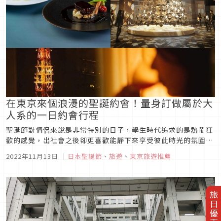
在東京來個浪漫的聖誕約會！量身訂做屬於大
人系的一日約會行程
聖誕節對情侶來說是非常特別的日子，學生時代追求的是熱鬧狂
歡的感覺，出社會之後卻更喜歡能靜下來享受彼此時光的氛圍。
這次和大家介紹一日約會行程主要以銀座和六本木地區為主，不
2022年11月13日
｜
日本聖誕節
、
旅遊
、
東京旅遊推薦
需要四處移動也能夠充分享受聖誕氣氛，是專為大人系的朋友量
身訂做的聖誕約會計畫。
旅日優惠券