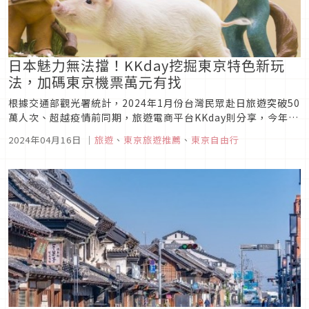
日本魅力無法擋！KKday挖掘東京特色新玩
法，加碼東京機票萬元有找
根據交通部觀光署統計，2024年1月份台灣民眾赴日旅遊突破50
萬人次、超越疫情前同期，旅遊電商平台KKday則分享，今年第
一季日本旅遊商品銷售也較去年同期成長近50％，近來日本各地
2024年04月16日
｜
旅遊
、
東京旅遊推薦
、
東京自由行
除了櫻花綻放外，大型觀光盛事也接力起跑。於新宿歌舞伎町知
名同志酒吧「Hige Girl」推出跨性別女裝秀，並推薦街頭卡丁...