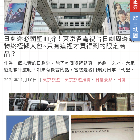
旅日地圖
日劇迷必朝聖血拚！東京各電視台日劇周邊購
物終極懶人包~只有這裡才買得到的限定商
品？
作為一個忠實的日劇迷，除了每個禮拜認真「追劇」之外，大家
還能做什麼呢？如果有機會的話，當然是親自飛到日本「朝聖」
和「血拚」囉！我只要到東京旅行，一定會去各大電視台參觀，
2021年11月10日
｜
東京旅遊
、
東京旅遊推薦
、
日劇景點
、
日劇
除了可以瘋狂的拍照，還要購買自己喜愛的日劇周邊商品，無論
是物質或者心靈，都有大豐收的滿足感。