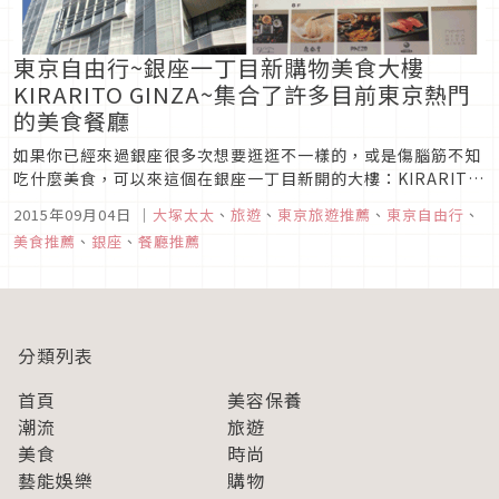
東京自由行~銀座一丁目新購物美食大樓
KIRARITO GINZA~集合了許多目前東京熱門
的美食餐廳
如果你已經來過銀座很多次想要逛逛不一樣的，或是傷腦筋不知
吃什麼美食，可以來這個在銀座一丁目新開的大樓：KIRARITO
GINZA キラリトギンザ。裡面的店家走氣質高雅路線，在逛街
2015年09月04日
｜
大塚太太
、
旅遊
、
東京旅遊推薦
、
東京自由行
、
購物時視覺絕對可以很享受，商店數總共有52間之多，但大塚太
美食推薦
、
銀座
、
餐廳推薦
太的視線總是停留在美食區，這棟大樓裡集合了許多人氣餐廳，
尤其是...
分類列表
首頁
美容保養
潮流
旅遊
美食
時尚
藝能娛樂
購物