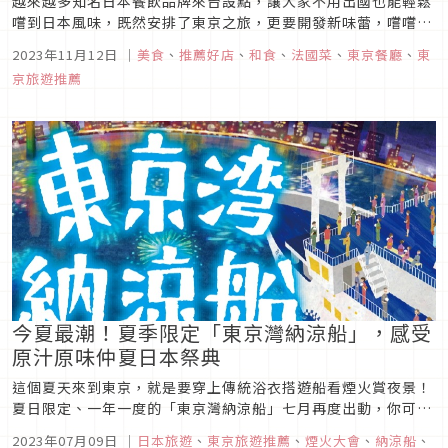
越來越多知名日本餐飲品牌來台設點，讓大家不用出國也能輕鬆
嚐到日本風味，既然安排了東京之旅，更要開發新味蕾，嚐嚐近
幾年躍上主流的「和風法式料理」。日本引進法式料理已有百年
2023年11月12日
｜
美食
、
推薦好店
、
和食
、
法國菜
、
東京餐廳
、
東
以上歷史，餐飲職人的專注和創新精神，與烹調細緻精巧的法餐
京旅遊推薦
元素不謀而合，兩者激盪，讓東京街區又增添許多打破國界的餐
飲新地標。
今夏最潮！夏季限定「東京灣納涼船」，感受
原汁原味仲夏日本祭典
這個夏天來到東京，就是要穿上傳統浴衣搭遊船看煙火賞夜景！
夏日限定、一年一度的「東京灣納涼船」七月再度出動，你可以
穿著浴衣，從竹芝客船碼頭出發，乘坐在6,000噸級更新版的第
2023年07月09日
｜
日本旅遊
、
東京旅遊推薦
、
煙火大會
、
納涼船
、