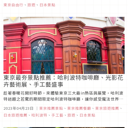
3代Salvia Maru納涼船上，品嘗著日本祭典小吃、工廠直送生
東京自由行
、
旅遊
、
日本景點
啤酒，還有音樂演奏、舞蹈等餘興節目，乘著夏夜晚風、舉起手
中美酒...
東京最夯景點推薦：哈利波特咖啡廳、光影花
卉藝術展、手工藝盛事
趁著春暖花開好時節，來體驗東京三大最in熱區與展覽，哈利波
特迷趨之若騖的期間限定哈利波特咖啡廳，讓你感受魔法世界的
奇異餐點；在花朵藝術包覆空間裡，享受療癒的沈浸式花卉藝術
2023年04月23日
｜
東京推薦景點
、
東京推薦餐廳
、
東京旅遊推薦
、
展；日本手工藝盛事「2023日本HOBBY SHOW」，今年主題為
日本旅遊推薦
、
哈利波特
、
手工藝
、
旅遊
、
日本景點
「尚未人知的手工藝」，尤其讓手作控為之瘋狂。在夏季來臨之
前，遊一...