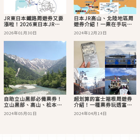
JR東日本鐵路周遊券又要
日本JR高山、北陸地區周
漲啦！2026東日本JR
遊券介紹！一票在手玩遍
PASS最新價格
白川鄉、富山、金澤
2026年01月30日
2024年12月23日
自助立山黑部必備票券！
超划算的富士箱根周遊券
立山黑部、高山、松本地
介紹！一種票券玩透富士
區周遊券使用方式＆景點
五湖＆箱根地區
2024年05月01日
2024年04月14日
推薦