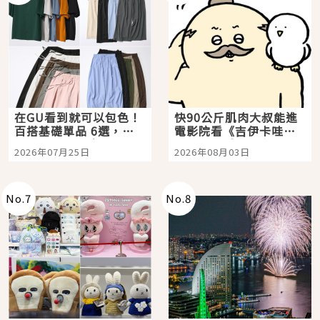
在GU看到就可以包色！
快90公斤肌肉大叔能進
百搭基礎單品 6選，閉
電影院看《吉伊卡哇》
眼全收也不心疼
嗎？日本重金屬樂團
2026年07月25日
2026年08月03日
「打首」會長與nagano
老師一同給出了答案
No.
7
No.
8