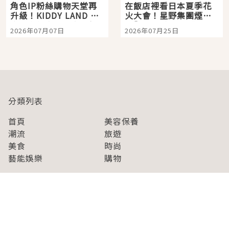
角色IP粉絲購物天堂再
在飯店裡看日本夏季花
升級！KIDDY LAND 原
火大會！星野集團煙火
宿店吉伊卡哇迎客，新
景觀飯店6選，讓你不用
2026年07月07日
2026年07月25日
開幕 OMOKADO 店3分
人擠人悠閒欣賞
即達
分類列表
首頁
美容保養
潮流
旅遊
美食
時尚
藝能娛樂
購物
關於Japaholic
關於我們
免責事項
寫手招募
Japaholic Girls招募