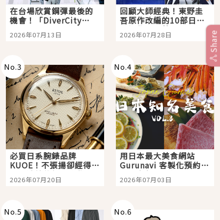
在台場欣賞鋼彈最後的
回顧大師經典！東野圭
機會！「DiverCity
吾原作改編的10部日本
Tokyo Plaza」搭船、
影視作品推薦
Share
2026年07月13日
2026年07月28日
購物、美食及夜景，一
次全體驗
No.
3
No.
4
必買日系腕錶品牌
用日本最大美食網站
KUOE！不張揚卻經得起
Gurunavi 客製化預約九
時間洗鍊的經典之作五
大都市餐廳，打造專屬
2026年07月20日
2026年07月03日
選
美食體驗！
No.
5
No.
6