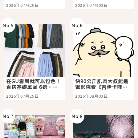
時間洗鍊的經典之作五
大都市餐廳，打造專屬
2026年07月20日
2026年07月03日
選
美食體驗！
No.
5
No.
6
在GU看到就可以包色！
快90公斤肌肉大叔能進
百搭基礎單品 6選，閉
電影院看《吉伊卡哇》
眼全收也不心疼
嗎？日本重金屬樂團
2026年07月25日
2026年08月03日
「打首」會長與nagano
老師一同給出了答案
No.
7
No.
8