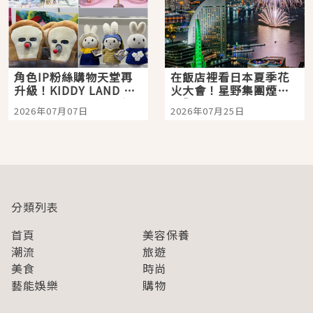
角色IP粉絲購物天堂再
在飯店裡看日本夏季花
升級！KIDDY LAND 原
火大會！星野集團煙火
宿店吉伊卡哇迎客，新
景觀飯店6選，讓你不用
2026年07月07日
2026年07月25日
開幕 OMOKADO 店3分
人擠人悠閒欣賞
即達
分類列表
首頁
美容保養
潮流
旅遊
美食
時尚
藝能娛樂
購物