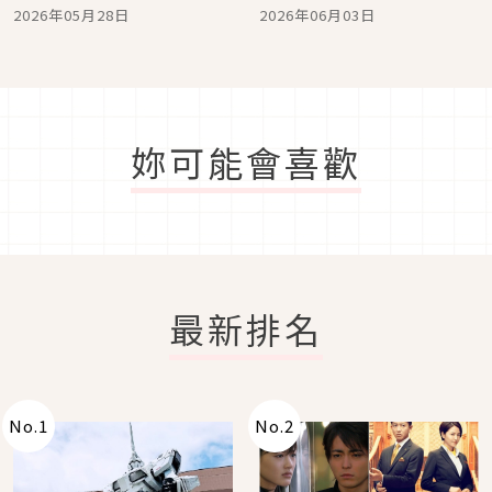
城－北海道」兩大航路8月
開 首部官方「中文配音
2026年05月28日
2026年06月03日
6日起可愛出航！
版」8月初登場
妳可能會喜歡
最新排名
No.
1
No.
2