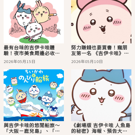
最有台味的吉伊卡哇體
努力賺錢也要買書！寵朋
驗！夜市美食周邊必收
友第一名 《吉伊卡哇》裡
「CHIIKAWA DAYS 台北
乖巧認真的「古本屋」角
2026年05月15日
2026年05月10日
特展」吉伊卡哇大展 7月
色解析
台北登場
與吉伊卡哇的悠閒船旅～
《劇場版 吉伊卡哇 人魚島
「大阪－鹿兒島」、「茨
的秘密》海報、預告大公