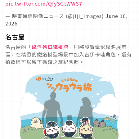
pic.twitter.com/QfySGtWWS7
— 時事通信映像ニュース (@jiji_images)
June 10,
2026
名古屋
名古屋的「
磁浮列車鐵道館
」則將設置電影聯名展示
區，在精緻的鐵道模型場景中加入吉伊卡哇角色，還有
拍照區可以留下鐵道之旅紀念照。