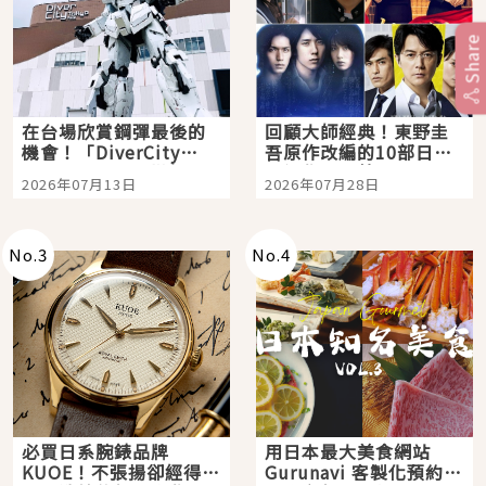
Share
在台場欣賞鋼彈最後的
回顧大師經典！東野圭
機會！「DiverCity
吾原作改編的10部日本
Tokyo Plaza」搭船、
影視作品推薦
2026年07月13日
2026年07月28日
購物、美食及夜景，一
次全體驗
No.
3
No.
4
必買日系腕錶品牌
用日本最大美食網站
KUOE！不張揚卻經得起
Gurunavi 客製化預約九