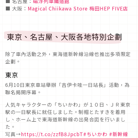
■ 名古屋：
磁浮列車鐵道館
■ 大阪：
Magical Chiikawa Store 梅田HEP FIVE店
東京、名古屋、大阪各地特別企劃
除了車內活動之外，東海道新幹線沿線也推出多項限定
企劃。
東京
6月10日東京車站舉辦「吉伊卡哇一日站長」活動，為
聯名揭開序幕。
人気キャラクターの「ちいかわ」が１０日、ＪＲ東京
駅の一日駅長に就任しました。制帽とたすきを着用
し、ホーム上で東海道新幹線の出発合図を行いまし
た。
写真→
https://t.co/zzfB8JpcbT
#ちいかわ
#新幹線