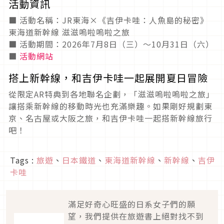
活動資訊
■ 活動名稱：JR東海×《吉伊卡哇：人魚島的秘密》
東海道新幹線 滋滋嗚啦嗚啦之旅
■ 活動期間：2026年7月8日（三）～10月31日（六）
■
活動網站
搭上新幹線，和吉伊卡哇一起展開夏日冒險
從限定AR特典到各地聯名企劃，「滋滋嗚啦嗚啦之旅」
讓搭乘新幹線的移動時光也充滿樂趣。如果剛好規劃東
京、名古屋或大阪之旅，和吉伊卡哇一起搭新幹線旅行
吧！
Tags :
旅遊
、
日本鐵道
、
東海道新幹線
、
新幹線
、
吉伊
卡哇
滿足好奇心旺盛的日系女子們的願
望，我們提供在旅遊書上絕對找不到