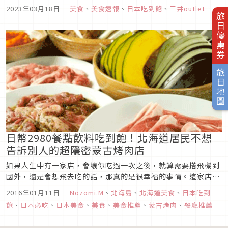
日本優惠的飲食文化。
2023年03月18日
｜
美食
、
美食速報
、
日本吃到飽
、
三井outlet
旅日優惠券
旅日地圖
日幣2980餐點飲料吃到飽！北海道居民不想
告訴別人的超隱密蒙古烤肉店
如果人生中有一家店，會讓你吃過一次之後，就算需要搭飛機到
國外，還是會想飛去吃的話，那真的是很幸福的事情。這家店是
北海道當地人介紹去吃的，北海道的蒙古烤肉多是用冷凍羊肉比
2016年01月11日
｜
Nozomi.M
、
北海島
、
北海道美食
、
日本吃到
較多；但因為老闆家中是從事肉品買賣相關的工作，對自家肉品
飽
、
日本必吃
、
日本美食
、
美食
、
美食推薦
、
蒙古烤肉
、
餐廳推薦
相當的有自信，也是少數有提供北海道當地產溫體羊肉的店家。