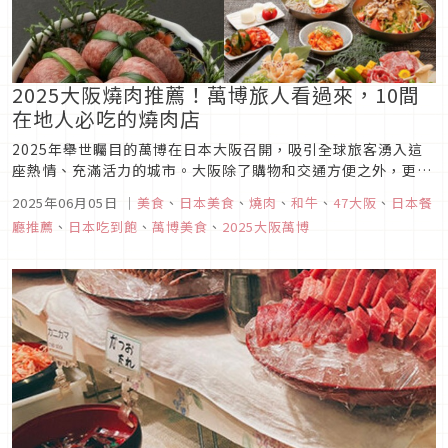
2025大阪燒肉推薦！萬博旅人看過來，10間
在地人必吃的燒肉店
2025年舉世矚目的萬博在日本大阪召開，吸引全球旅客湧入這
座熱情、充滿活力的城市。大阪除了購物和交通方便之外，更是
美食的天堂！今年除了萬博會場值得期待，來大阪當然也不能錯
2025年06月05日
｜
美食
、
日本美食
、
燒肉
、
和牛
、
47大阪
、
日本餐
過在地的美味燒肉饗宴。無論你是愛吃和牛的老饕，還是初次造
廳推薦
、
日本吃到飽
、
萬博美食
、
2025大阪萬博
訪的吃貨新手，都很適合編輯部為你彙整的以下10間大阪必吃的
燒肉店，讓你玩得...