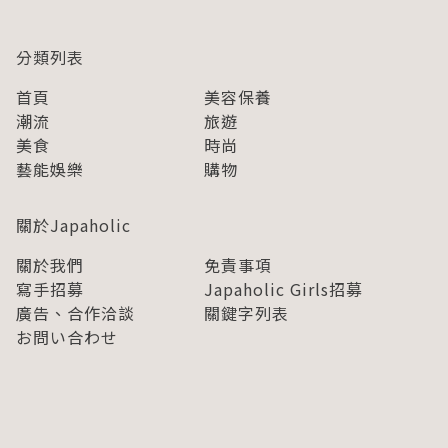
分類列表
首頁
美容保養
潮流
旅遊
美食
時尚
藝能娛樂
購物
關於Japaholic
關於我們
免責事項
寫手招募
Japaholic Girls招募
廣告、合作洽談
關鍵字列表
お問い合わせ