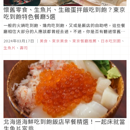
懷舊零食、生魚片、生雞蛋拌飯吃到飽？東京
吃到飽特色餐廳5選
一般的火鍋吃到飽、燒肉吃到飽，又或是飯店的自助吧，這些餐
廳相信大部分的人應該都曾經去過。不過，你是否有聽過懷舊零
食吃到飽、生雞蛋拌飯吃到飽的餐廳呢？這些讓人意想不到的吃
2024年03月17日
｜
美食
、
東京美食
、
東京餐廳推薦
、
日本吃到飽
、
到飽餐點，就聚集在日本東京。
生魚片
、
壽司
北海道海鮮吃到飽飯店早餐精選！一起床就當
生魚片富翁