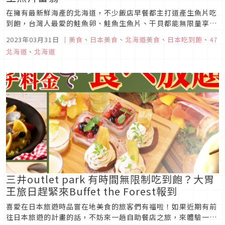
在擁有最新鮮海產的北海道，不少飯店早餐都主打道產生魚片吃
到飽，台灣人最愛的鮭魚卵、鮭魚生魚片、干貝都能無限量享
用，本篇特別嚴選5間附生魚片吃到飽的北海道飯店，一起體驗
2023年03月31日
｜
美食
、
日本美食
、
北海道美食
、
日本吃到飽
、
47
北海道道民的幸福日常吧。
北海道
、
北海道
三井outlet park 有時間無限制吃到飽？大胃
王旅日趕緊來Buffet the Forest報到
喜愛在日本旅遊時品嘗在地美食的旅客們有福啦！如果近期有前
往日本旅遊的計畫的話，不妨來一趟自助餐店之旅，來體驗一下