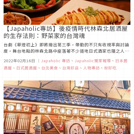
【Japaholic專訪】後疫情時代林森北居酒屋
的生存法則：野菜家的台灣魂
台劇《華燈初上》即將撥出第三季，帶動的不只有收視率與討論
度，舞台地點的林森北路中座落著不少道地日式酒家也隨之人氣
水漲船高，但與劇中不同的是，現今林森北路可不再是只有日本
2022年02月16日
｜
Japaholic 專訪
、
Japaholic獨家報導
、
日本居
媽媽桑坐檯，紙醉金迷的酒家街區，更有著由日本人老闆們堅持
酒屋
、
日式居酒屋
、
台北美食
、
台灣好店
、
人物專訪
、
粉好吃
之下所經營出的道地日式居酒屋，從美酒到美食，滿足來這找酒
買醉的旅人，讓他們滿...