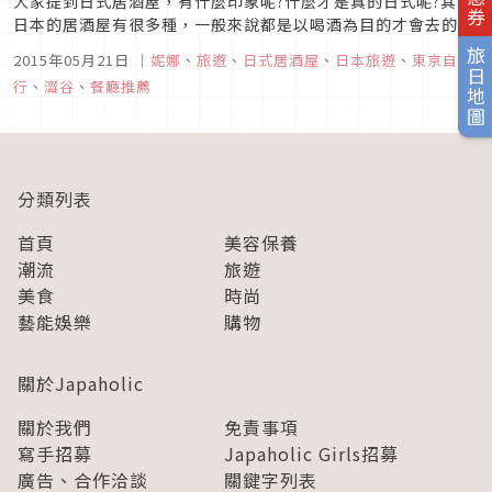
大家提到日式居酒屋，有什麼印象呢?什麼才是真的日式呢?其實
日本的居酒屋有很多種，一般來說都是以喝酒為目的才會去的
店，所以幾乎都附有加錢酒就能喝到飽的套餐可以選擇，食物屬
旅日地圖
2015年05月21日
｜
妮娜
、
旅遊
、
日式居酒屋
、
日本旅遊
、
東京自由
於附加的，以下酒菜為主。所以日本大多數人可能會對居酒屋有:
行
、
澀谷
、
餐廳推薦
可以喝很多酒，但食物好普通~的感覺。那像妮娜這麼不會喝酒
的人，又想跟大家一...
分類列表
首頁
美容保養
潮流
旅遊
美食
時尚
藝能娛樂
購物
關於Japaholic
關於我們
免責事項
寫手招募
Japaholic Girls招募
廣告、合作洽談
關鍵字列表