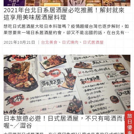
2021年台北日系居酒屋必吃推薦！解封就來
這享用美味居酒屋料理
想吃日式居酒屋大啖日本料理嗎？疫情趨緩台灣也逐步解封，如
果想要來一場日系居酒屋約會，卻又不能出國的話，在台北有哪
些適合的好去處呢？今天編輯部盤點2021年台北美味日式居酒
2021年10月21日
｜
台北美食
、
日式燒肉
、
日式居酒屋
屋，大家趕快來看看哪家才是自己的蜜糖吧？ 大村武 圖片來源
雖然是不太醒目的招牌，卻有滿滿的日式老屋風情！在台北東區
對梅...
旅日優惠券
日本旅遊必遊！日式居酒屋，不只有喝酒而已
喔~／澀谷