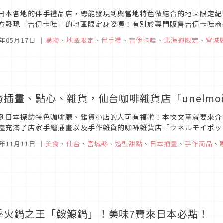
日本各地的伴手禮品店，總能發現到與當地特色做結合的地區限定紀
方發現「吉伊卡哇」的地區限定身姿喔！有別於專門販售吉伊卡哇商
只有在當地的伴手禮品店才能買到，可以看到小可愛們與當地特產或是
5年05月17日
｜
購物
、
地區限定
、
伴手禮
、
吉伊卡哇
、
北海道限定
、
宮城
癒插畫、點心、雜貨，仙台咖啡雜貨店「unelmoi
到日本探訪特色咖啡廳、雜貨小店的人可有福啦！本次文章就要來介
還充滿了店家手繪插畫以及手作雜貨的咖啡雜貨店「ウネルモイポッロ」（
的仙台遊玩時，可別錯過探訪這家寶藏店鋪的好機會。
4年11月11日
｜
美食
、
仙台
、
宮城縣
、
造型甜點
、
日本插畫
、
手作商品
、
季火鍋之王「鮟鱇鍋」！美味7寶來日本必點！