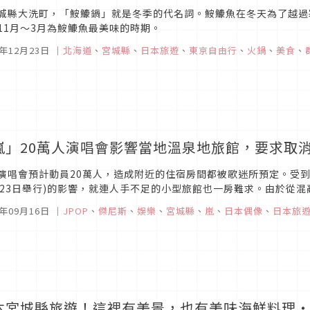
城縣大洗町，「鮟鱇鍋」就是冬季的代名詞。鮟鱇魚在冬天為了越過
11月～3月為鮟鱇魚最美味的時期。
5年12月23日
｜
北海道
、
宮城縣
、
日本旅遊
、
東京自由行
、
火鍋
、
美食
、
嵐」20萬人演唱會影響當地溫泉地旅館，要求取
演唱會預計動員20萬人，造成附近的住宿房間都被歌迷所預定。受到嵐演唱會「A
～23日舉行)的影響，就連人手不足的小型旅館也一房難求。由於從
在住宿客到達旅館前很可能櫃台服務時間已經結束，因此許多民眾在網.
5年09月16日
｜
JPOP
、
傑尼斯
、
娛樂
、
宮城縣
、
嵐
、
日本偶像
、
日本旅
本宮城縣旅遊！這裡有美景，也有美味海鮮料理