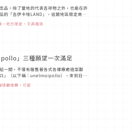
念品。除了當地的代表吉祥物之外，也能在許
品的「吉伊卡哇LAND」，這類地區限定商
歷史古蹟等文化結合，以融入...
縣
、
地方限定
、
文具雜貨
pollo」三種願望一次滿足
紹一間，不僅有販售著各式各樣療癒造型甜
以下稱：unelmoipollo），來到日本
咖啡廳推薦
、
可愛