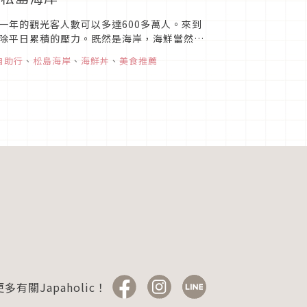
一年的觀光客人數可以多達600多萬人。來到
除平日累積的壓力。既然是海岸，海鮮當然是
10間以上，正在煩惱要...
自助行
、
松島海岸
、
海鮮丼
、
美食推薦
多有關Japaholic！