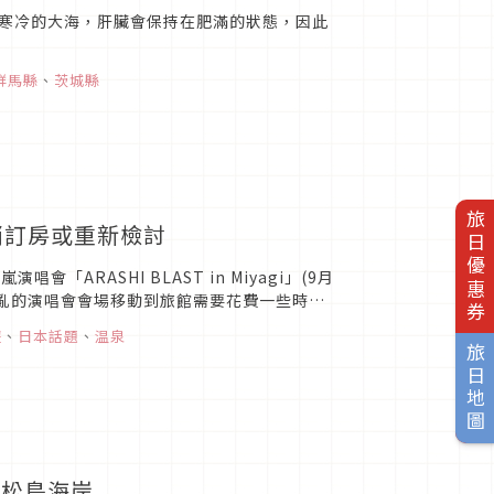
寒冷的大海，肝臟會保持在肥滿的狀態，因此
群馬縣
、
茨城縣
旅日優惠券
消訂房或重新檢討
RASHI BLAST in Miyagi」(9月
混亂的演唱會會場移動到旅館需要花費一些時
..
遊
、
日本話題
、
温泉
旅日地圖
‧松島海岸