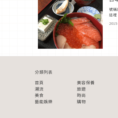
號稱
這裡
另一
201
分類列表
首頁
美容保養
潮流
旅遊
美食
時尚
藝能娛樂
購物