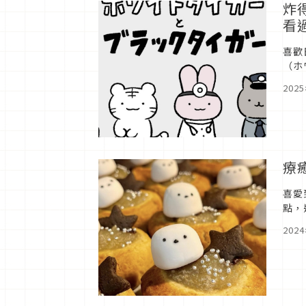
炸
看
喜歡
（ホ
202
療
喜愛
點，
東北
202