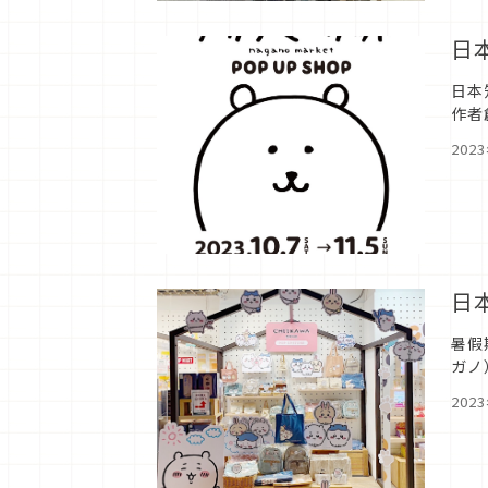
日
日本
作者
TAI
202
日
暑假
ガノ
有點
202