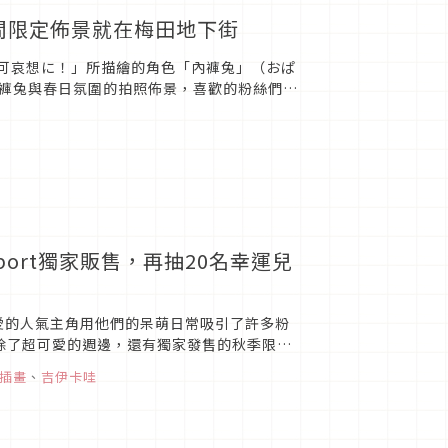
期間限定佈景就在梅田地下街
「可哀想に！」所描繪的角色「內褲兔」（おぱ
褲兔與春日氛圍的拍照佈景，喜歡的粉絲們可
aport獨家販售，再抽20名幸運兒
可愛的人氣主角用他們的呆萌日常吸引了許多粉
除了超可愛的週邊，還有獨家發售的秋季限定
邊新品！吉...
插畫
、
吉伊卡哇