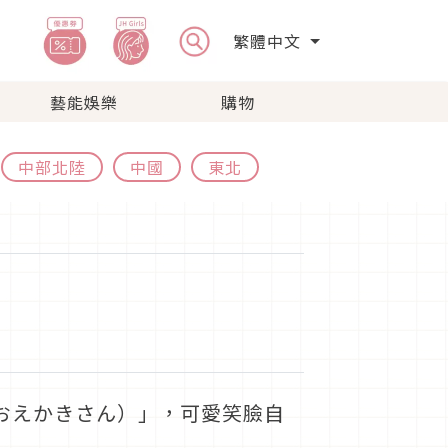
繁體中文
藝能娛樂
購物
中部北陸
中國
東北
n（おえかきさん）」，可愛笑臉自