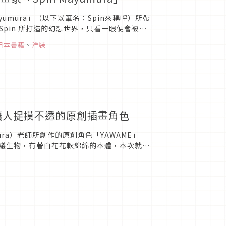
umura」（以下以筆名：Spin來稱呼）所帶
pin 所打造的幻想世界，只看一眼便會被
家吧！
日本書籍
、
洋裝
讓人捉摸不透的原創插畫角色
ura）老師所創作的原創角色「YAWAME」
思議生物，有著白花花軟綿綿的本體，本次就讓