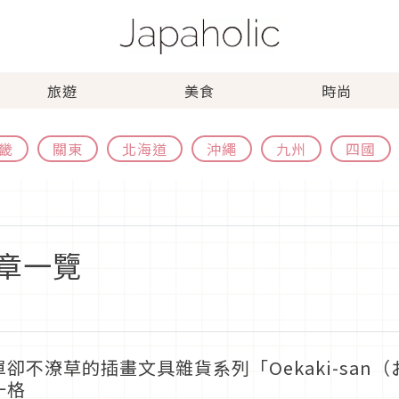
旅遊
美食
時尚
畿
關東
北海道
沖繩
九州
四國
章一覽
單卻不潦草的插畫文具雜貨系列「Oekaki-sa
一格