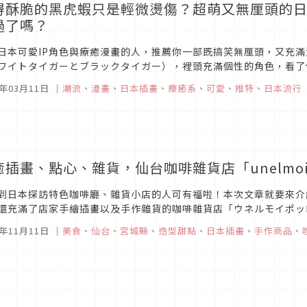
得酥脆的黑虎蝦只是輕微燙傷？超萌又無厘頭的
過了嗎？
日本可愛IP角色與療癒漫畫的人，推薦你一部既搞笑無厘頭，又充
ワイトタイガーとブラックタイガー），裡頭充滿個性的角色，看了
5年03月11日
｜
潮流
、
漫畫
、
日本插畫
、
療癒系
、
可愛
、
推特
、
日本流行
癒插畫、點心、雜貨，仙台咖啡雜貨店「unelmoi
到日本探訪特色咖啡廳、雜貨小店的人可有福啦！本次文章就要來介
還充滿了店家手繪插畫以及手作雜貨的咖啡雜貨店「ウネルモイポッロ」（
的仙台遊玩時，可別錯過探訪這家寶藏店鋪的好機會。
4年11月11日
｜
美食
、
仙台
、
宮城縣
、
造型甜點
、
日本插畫
、
手作商品
、