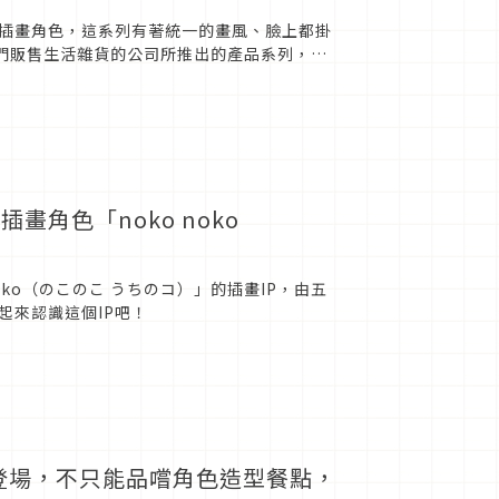
插畫角色，這系列有著統一的畫風、臉上都掛
由專門販售生活雜貨的公司所推出的產品系列，其
就讓我們一起來認識...
角色「noko noko
noko（のこのこ うちのコ）」的插畫IP，由五
起來認識這個IP吧！
O登場，不只能品嚐角色造型餐點，