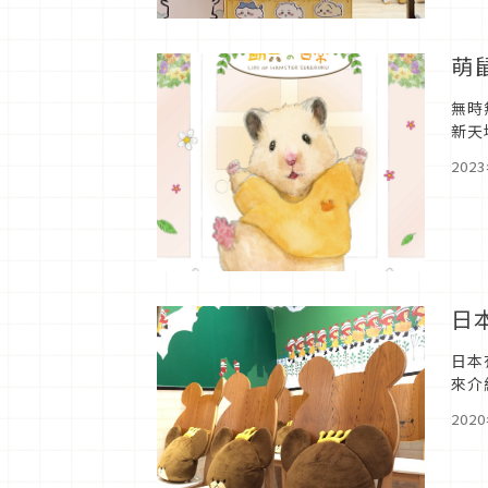
萌
無時
新天
動」
202
日本
日本
來介
校介紹
202