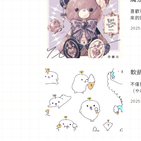
喜歡
來的
Sp
202
軟
不僅
（や
我們
202