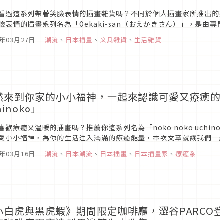
看過這系列帶著笑臉表情的插畫雜貨嗎？不同於個人插畫家所推出的
臉表情的插畫系列名為「Oekaki-san（おえかきさん）」，是
中帶點可愛療癒的風格，意外地受到各個年齡層的粉絲喜愛，本次文章
6年03月27日
｜
潮流
、
日本插畫
、
文具雜貨
、
生活雜貨
然來到你家的小小福神，一起來認識可愛又療癒的插畫
hinoko」
喜歡療癒又溫暖的插畫嗎？推薦你這系列名為「noko noko uchi
愛小小福神，為你的生活注入滿滿的療癒能量，本次文章就讓我們一
6年03月16日
｜
潮流
、
日本潮流
、
日本插畫
、
日本插畫家
、
療癒系
小白虎與黑虎蝦》期間限定咖啡廳，澀谷PARC