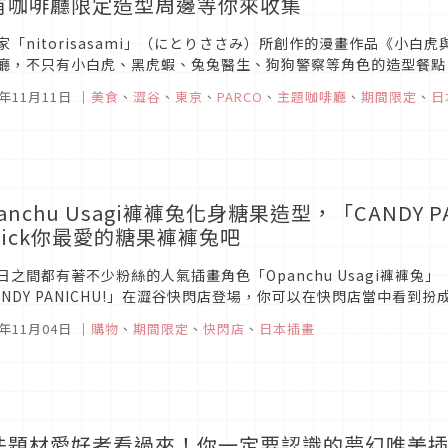
有咖啡廳限定造型周邊等你來收集
家「nitorisasami」（にとりささみ）所創作的漫畫作品《小白
廳，不只有小白虎、黑虎蝦、兔兔醫生、狗狗警察等角色的造型餐點
5年11月11日
｜
美食
、
澀谷
、
東京
、
PARCO
、
主題咖啡廳
、
期間限定
、
日
anchu Usagi褲褲兔化身糖果造型，「CANDY
pick你最愛的糖果褲褲兔吧
日之間都有著不少粉絲的人氣插畫角色「Opanchu Usagi褲褲
ANDY PANICHU!」在澀谷快閃店登場，你可以在快閃店當中看
門生產糖果褲褲兔的糖果工廠一樣，喜歡糖果造型褲褲兔的粉絲，一定
5年11月04日
｜
購物
、
期間限定
、
快閃店
、
日本插畫
法題材愛好者看過來！你一定要認識的夢幻唯美插畫家「