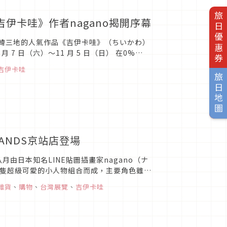
旅日優惠券
伊卡哇》作者nagano揭開序幕
日韓三地的人氣作品《吉伊卡哇》（ちいかわ）
 7 日（六）～11 月 5 日（日） 在0%
吉伊卡哇
旅日地圖
NDS京站店登場
由日本知名LINE貼圖插畫家nagano（ナ
由三隻超級可愛的小人物組合而成，主要角色雖然
b...
雜貨
、
購物
、
台灣展覽
、
吉伊卡哇