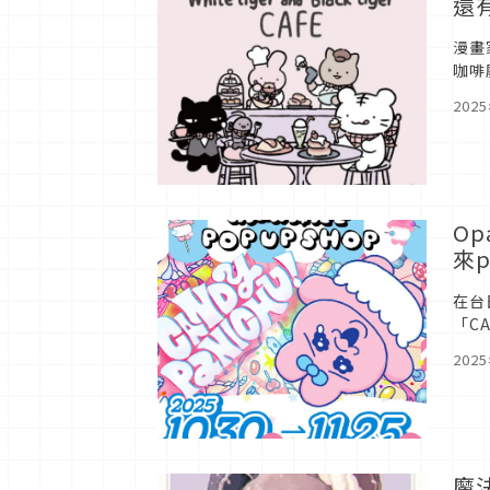
還
漫畫
咖啡
聖。
202
Op
來
在台
「C
座專
202
魔