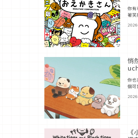
你有
著笑
簡單
202
悄
uc
你也
個可
202
《