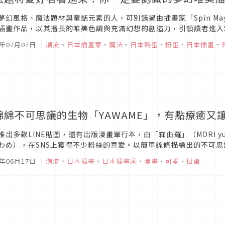
夢幻風格、魔法題材與童話元素的人，可別錯過由插畫家「Spin May
插畫作品，以其擅長的唯美色調與充滿幻想的創造力，引領讀者進入S
in插畫的魅力所懾服，本次就讓我們一起來認識這位不同凡響的插畫
5年07月07日
｜
潮流
、
日本插畫家
、
魔法
、
日本轉蛋
、
扭蛋
、
日本插畫
、
綿綿不可思議的生物「YAWAME」，有點療癒又
推出多款LINE貼圖，還有出版漫畫單行本，由「森由羅」（MORI y
わめ），在SNS上獲得不少粉絲的喜愛。以簡單線條描繪出的不可
一起來探索這個充滿未知的軟綿綿生物。
5年06月17日
｜
潮流
、
日本插畫
、
日本插畫家
、
漫畫
、
可愛
、
扭蛋