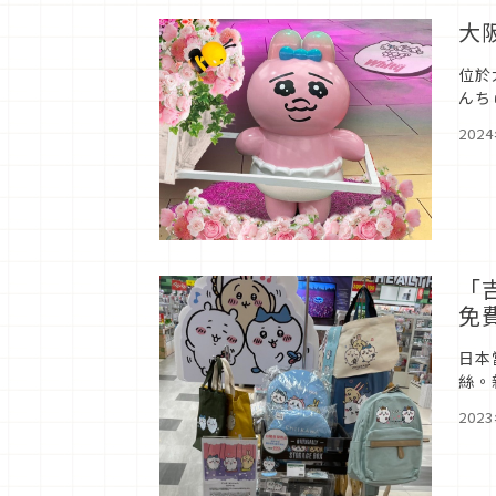
大
位於
んち
千萬
202
「
免
日本
絲。
新品
202