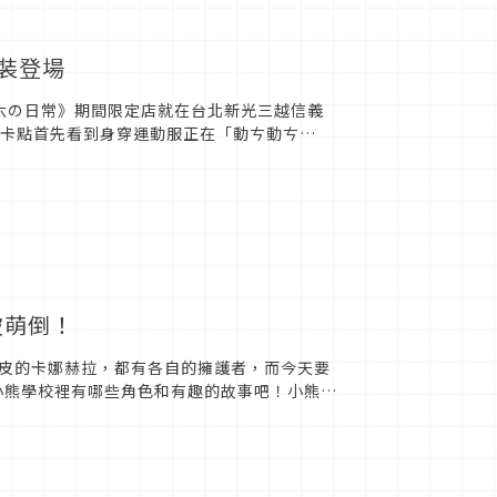
變裝登場
助六の日常》期間限定店就在台北新光三越信義
打卡點首先看到身穿運動服正在「動ㄘ動ㄘ
」，還有提著小花籃在向...
也被萌倒！
皮的卡娜赫拉，都有各自的擁護者，而今天要
來看看小熊學校裡有哪些角色和有趣的故事吧！小熊學