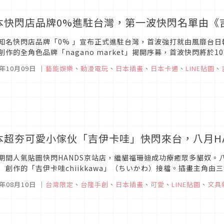
本快閃店品牌0%進駐台灣，第一波快閃名單由《吉
知名快閃店品牌「0% 」宣布正式進駐台灣，首波強打就由風靡台
創作的全角色品牌「nagano market」揭開序幕，首波快閃將於10 月
PEI 登場。
3年10月09日
｜
藝能娛樂
、
動漫電玩
、
日本插畫
、
日本卡通
、
LINE貼圖
、
本超夯可愛小傢伙「吉伊卡哇」快閃來台，八月HA
期間人氣貼圖快閃HANDS京站店，繼貓福珊迪成功療癒眾多貓奴。八月
）創作的「吉伊卡哇chiikkawa」（ちいかわ）接檔。插畫主角
愛哭鬼，但性格十分善良，她和夥伴們靠著除草和征服討伐為生。Youtu
3年08月10日
｜
台灣限定
、
台隆手創
、
日本插畫
、
可愛
、
LINE貼圖
、
文具