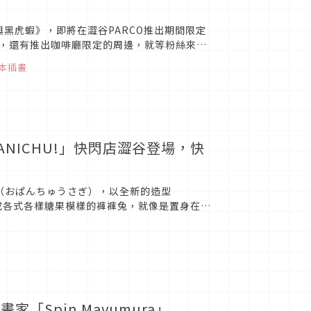
虎與黑虎蝦》，即將在澀谷PARCO推出期間限定
，還有推出咖啡廳限定的周邊，就等粉絲來朝
本插畫
 PANICHU!」快閃店澀谷登場，快
兔」（おぱんちゅうさぎ），以全新的造型
到扮成各式各樣糖果模樣的褲褲兔，就像是置身在一
要朝聖一下...
Spin Mayumura」