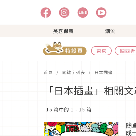
美容保養
潮流
東京
關西近
首頁
關鍵字列表
日本插畫
「日本插畫」相關文
15 篇中的 1 - 15 篇
簡
成