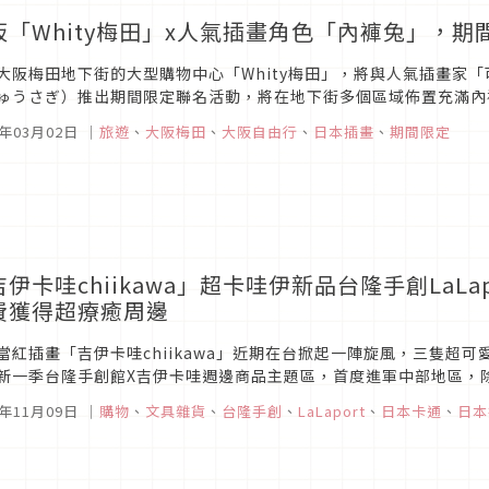
阪「Whity梅田」x人氣插畫角色「內褲兔」，
大阪梅田地下街的大型購物中心「Whity梅田」，將與人氣插畫家
ゅうさぎ）推出期間限定聯名活動，將在地下街多個區域佈置充滿內
別錯過到此打卡拍照的機會！
4年03月02日
｜
旅遊
、
大阪梅田
、
大阪自由行
、
日本插畫
、
期間限定
吉伊卡哇chiikawa」超卡哇伊新品台隆手創LaL
費獲得超療癒周邊
當紅插畫「吉伊卡哇chiikawa」近期在台掀起一陣旋風，三隻超
新一季台隆手創館X吉伊卡哇週邊商品主題區，首度進軍中部地區，
，全都在台隆手創館，HANDS於FACEBOOK獨家抽出20名粉粉送出週
3年11月09日
｜
購物
、
文具雜貨
、
台隆手創
、
LaLaport
、
日本卡通
、
日本