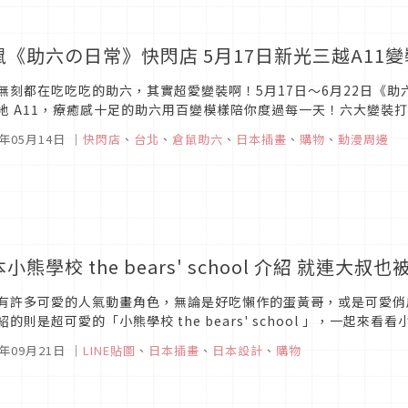
鼠《助六の日常》快閃店 5月17日新光三越A11
無刻都在吃吃吃的助六，其實超愛變裝啊！5月17日～6月22日《
地 A11，療癒感十足的助六用百變模樣陪你度過每一天！六大變裝
，還有的助六吆喝大家動起來超帥氣紳士服與夢幻白紗的「紳士與淑女
3年05月14日
｜
快閃店
、
台北
、
倉鼠助六
、
日本插畫
、
購物
、
動漫周邊
小熊學校 the bears' school 介紹 就連大叔
有許多可愛的人氣動畫角色，無論是好吃懶作的蛋黃哥，或是可愛俏
紹的則是超可愛的「小熊學校 the bears' school 」，一起
圖片來源「小熊學校 the bears' school 」出自繪本...
0年09月21日
｜
LINE貼圖
、
日本插畫
、
日本設計
、
購物