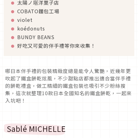
太陽ノ塔洋菓子店
COBATO麵包工場
violet
koédonuts
BUNDY BEANS
好吃又可愛的伴手禮等你來收集！
哪日本伴手禮的包裝精緻度總是能令人驚艷，近幾年更
吹起了鐵盒餅乾炫風，不少甜點店都推出適合當伴手禮
的餅乾禮盒，做工精細的鐵盒包裝也吸引不少粉絲搜
集，這次就整理10款日本全國知名的鐵盒餅乾，一起來
入坑吧！
Sablé MICHELLE