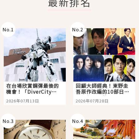
最新排名
No.
1
No.
2
在台場欣賞鋼彈最後的
回顧大師經典！東野圭
機會！「DiverCity
吾原作改編的10部日本
Tokyo Plaza」搭船、
影視作品推薦
2026年07月13日
2026年07月28日
購物、美食及夜景，一
次全體驗
No.
3
No.
4