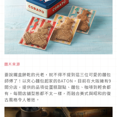
圖片來源
要說鐵盒餅乾的元老，就不得不提到這三位可愛的麵包
師傅了！以夾心麵包起家的BATON，目前在大阪擁有9
間分店，提供的品項從蛋糕甜點、麵包、咖啡到輕食都
有，每間店舖型態都不太ㄧ樣，而融合美式與昭和的復
古風格令人著迷。