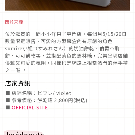
圖片來源
位於滋賀的一間小小洋果子專門店，每個月5/15/20日
數量限定販售，可愛的方型鐵盒內有原創的角色
sumire小姐（すみれさん）的奶油餅乾、伯爵茶脆
餅、可可餅乾等，並搭配紫色的馬林糖，完美呈現店舖
優雅又可愛的氛圍，同樣也是網路上相當熱門的伴手禮
之一喔 。
店家資訊
■ 店鋪名稱：ビヲレ/ violet
■ 參考價格：餅乾罐 3,800円(税込)
■
OFFICIAL SITE
koédonuts