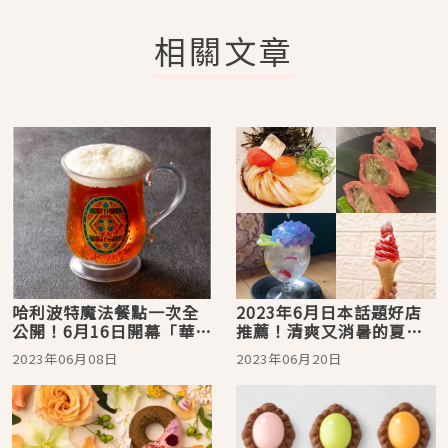
相關文章
哈利波特魔法餐點一次全
2023年6月日本話題好店
公開！6月16日開幕「華納
推薦！清爽又消暑的夏日
兄弟哈利波特影城
美食甜點推薦
2023年06月08日
2023年06月20日
STUDIO TOUR
TOKYO」主餐甜點先預習
起來