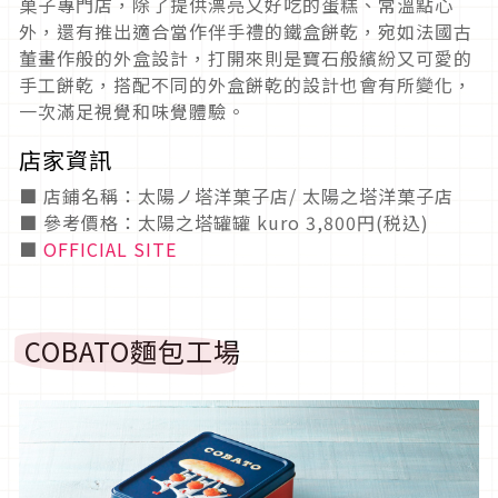
菓子專門店，除了提供漂亮又好吃的蛋糕、常溫點心
外，還有推出適合當作伴手禮的鐵盒餅乾，宛如法國古
董畫作般的外盒設計，打開來則是寶石般繽紛又可愛的
手工餅乾，搭配不同的外盒餅乾的設計也會有所變化，
一次滿足視覺和味覺體驗。
店家資訊
■ 店鋪名稱：太陽ノ塔洋菓子店/ 太陽之塔洋菓子店
■ 參考價格：太陽之塔罐罐 kuro 3,800円(税込)
■
OFFICIAL SITE
COBATO麵包工場