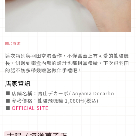
圖片來源
這次特別與羽田空港合作，不僅盒蓋上有可愛的熊貓機
長，側邊到鐵盒內部的設計也都相當精緻，下次飛羽田
的話不妨多帶幾罐當做伴手禮吧！
店家資訊
■ 店鋪名稱：青山デカーボ/ Aoyama Decarbo
■ 參考價格：熊貓飛機罐 1,080円(税込)
■
OFFICIAL SITE
太陽ノ塔洋菓子店