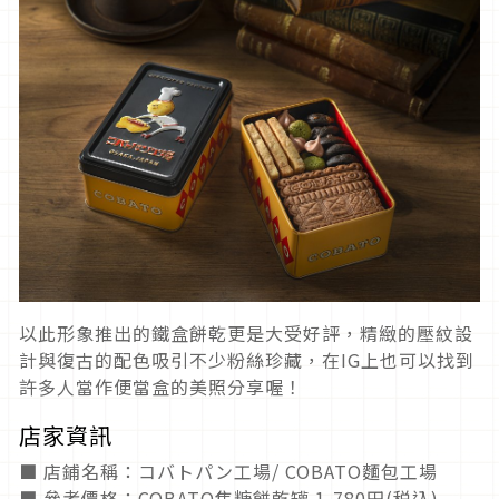
以此形象推出的鐵盒餅乾更是大受好評，精緻的壓紋設
計與復古的配色吸引不少粉絲珍藏，在IG上也可以找到
許多人當作便當盒的美照分享喔！
店家資訊
■ 店鋪名稱：コバトパン工場/ COBATO麵包工場
■ 參考價格：COBATO焦糖餅乾罐
1,780円(税込)