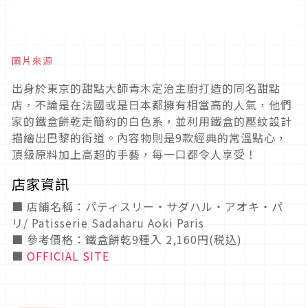
圖片來源
出身於東京的甜點大師青木定治主廚打造的同名甜點
店，不論是在法國或是日本都擁有相當高的人氣，他們
家的鐵盒餅乾走簡約的白色系，並利用鐵盒的壓紋設計
描繪出巴黎的街道。內容物則是9款經典的常溫點心，
頂級原料加上高超的手藝，每一口都令人享受！
店家資訊
■ 店鋪名稱：パティスリー・サダハル・アオキ・パ
リ/ Patisserie Sadaharu Aoki Paris
■ 參考價格：鐵盒餅乾9種入 2,160円(税込)
■
OFFICIAL SITE