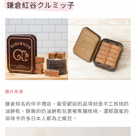
鎌倉紅谷クルミッ子
圖片來源
鎌倉知名的伴手禮店，最受歡迎的品項就是手工核桃奶
油餅乾，酥脆的奶油餅乾包裹著焦糖核桃，濃郁甜蜜的
滋味令許多日本人都為之瘋狂。