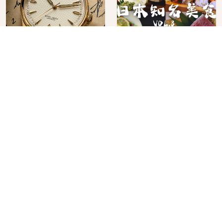
必買日系腕錶品牌
用日本最大美食網站
KUOE！不張揚卻經得起
Gurunavi 客製化預約九
時間洗鍊的經典之作五
大都市餐廳，打造專屬
2026年07月20日
2026年07月03日
選
美食體驗！
No.
5
No.
6
在GU看到就可以包色！
快90公斤肌肉大叔能進
百搭基礎單品 6選，閉
電影院看《吉伊卡哇》