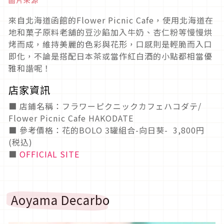
圖片來源
來自北海道函館的Flower Picnic Cafe，使用北海道在
地和菓子原料老舖的豆沙餡加入牛奶、杏仁粉等慢慢烘
烤而成，維持美麗的色彩與花形，口感則是輕脆而入口
即化，不論是搭配日本茶或當作紅白酒的小點都相當優
雅和諧呢！
店家資訊
■ 店鋪名稱：フラワーピクニックカフェハコダテ/
Flower Picnic Cafe HAKODATE
■ 參考價格：花的BOLO 3罐組合-向日葵- 3,800円
(税込)
■
OFFICIAL SITE
Aoyama Decarbo