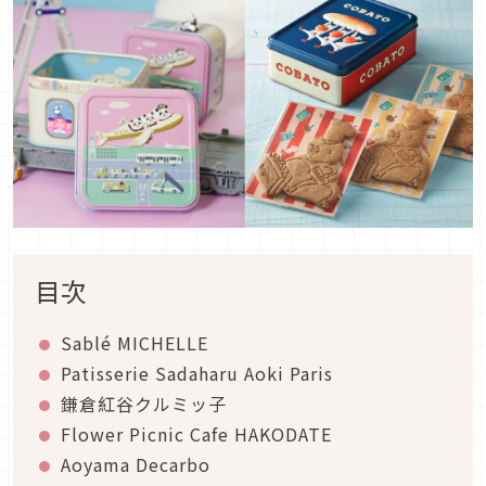
目次
Sablé MICHELLE
Patisserie Sadaharu Aoki Paris
鎌倉紅谷クルミッ子
Flower Picnic Cafe HAKODATE
Aoyama Decarbo