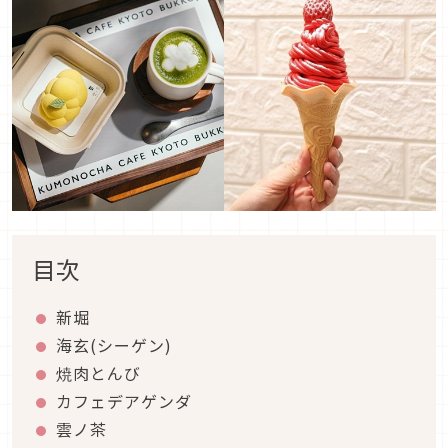
目次
新堀
海玄(シーゲン)
焼肉とんび
カフェデアゲンダ
雲ノ茶