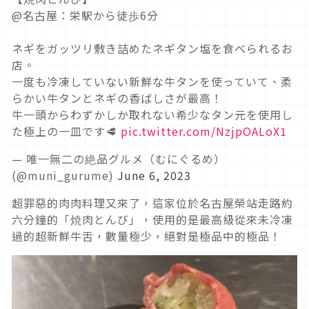
@名古屋：栄駅から徒歩6分
ネギをガッツリ敷き詰めたネギタン塩を食べられるお
店。
一度も冷凍していない新鮮な牛タンを使っていて、柔
らかい牛タンとネギの香ばしさが最高！
牛一頭からわずかしか取れない希少なタン元を使用し
た極上の一皿です🥩
pic.twitter.com/NzjpOALoX1
— 唯一無二の絶品グルメ（むにぐるめ）
(@muni_gurume)
June 6, 2023
超罪惡的肉肉料理又來了，這家位於名古屋榮站走路約
六分鐘的「焼肉とんび」，使用的是最高級從來未冷凍
過的超新鮮牛舌，數量極少，絕對是極品中的極品！