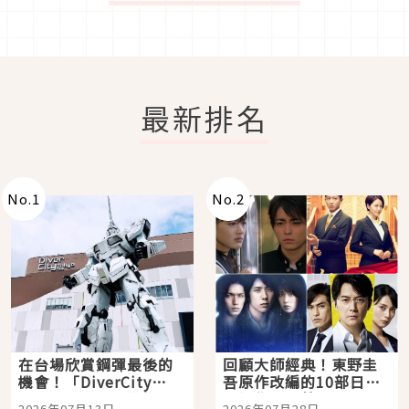
最新排名
No.
1
No.
2
在台場欣賞鋼彈最後的
回顧大師經典！東野圭
機會！「DiverCity
吾原作改編的10部日本
Tokyo Plaza」搭船、
影視作品推薦
2026年07月13日
2026年07月28日