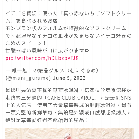
イチゴを贅沢に使った「真っ赤ないちごソフトクリー
ム」を食べられるお店。
モンブラン状のフォルムが特徴的なソフトクリーム
で、超濃厚なイチゴの風味がたまらないイチゴ好きの
ためのスイーツ！
甘酸っぱい風味が口に広がります🍓
pic.twitter.com/hDLbzbyFJ8
— 唯一無二の絶品グルメ（むにぐるめ）
(@muni_gurume)
June 5, 2023
最後則是清爽不膩的草莓冰淇淋，這家位於東京沼袋站
走路約三分鐘的「CAFE CLUB CAROL」，是最近SNS
上的人氣店，使用了大量草莓製成的胖胖冰淇淋，還有
一顆完整的新鮮草莓，無論是外觀或口感都超級誘人，
絕對是草莓愛好者不能錯過的聖品！