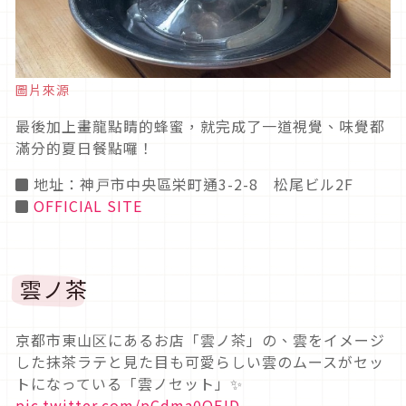
圖片來源
最後加上畫龍點睛的蜂蜜，就完成了一道視覺、味覺都
滿分的夏日餐點囉！
◼ 地址：神戸市中央區栄町通3-2-8 松尾ビル2F
◼
OFFICIAL SITE
雲ノ茶
京都市東山区にあるお店「雲ノ茶」の、雲をイメージ
した抹茶ラテと見た目も可愛らしい雲のムースがセッ
トになっている「雲ノセット」✨
pic.twitter.com/pCdma0OFJD