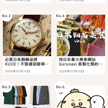
購物、美食及夜景，一
次全體驗
No.
3
No.
4
必買日系腕錶品牌
用日本最大美食網站
KUOE！不張揚卻經得起
Gurunavi 客製化預約九
時間洗鍊的經典之作五
大都市餐廳，打造專屬
2026年07月20日
2026年07月03日
選
美食體驗！
No.
5
No.
6