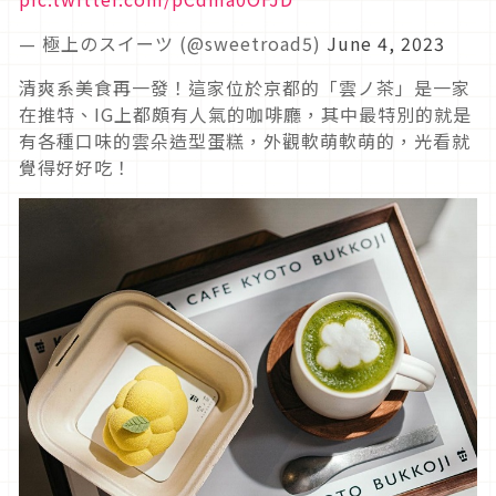
— 極上のスイーツ (@sweetroad5)
June 4, 2023
清爽系美食再一發！這家位於京都的「雲ノ茶」是一家
在推特、IG上都頗有人氣的咖啡廳，其中最特別的就是
有各種口味的雲朵造型蛋糕，外觀軟萌軟萌的，光看就
覺得好好吃！