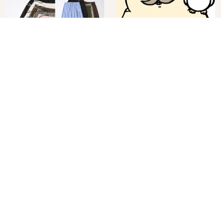
在GU看到就可以包色！
快90公斤肌肉大叔能進
百搭基礎單品 6選，閉
電影院看《吉伊卡哇》
眼全收也不心疼
嗎？日本重金屬樂團
2026年07月25日
2026年08月03日
「打首」會長與nagano
老師一同給出了答案
No.
7
No.
8
角色IP粉絲購物天堂再
在飯店裡看日本夏季花
升級！KIDDY LAND 原
火大會！星野集團煙火
宿店吉伊卡哇迎客，新
景觀飯店6選，讓你不用
2026年07月07日
2026年07月25日
開幕 OMOKADO 店3分
人擠人悠閒欣賞