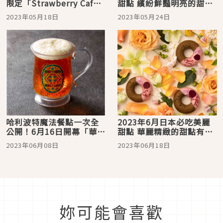
限定「Strawberry Cafe
甜點 繽紛鮮豔明亮的甜點
× Sanrio characters」
讓人看了心花開！
2023年05月18日
2023年05月24日
每樣餐點都可愛爆表
哈利波特魔法餐點一次全
2023年6月日本必吃美麗
公開！6月16日開幕「華納
甜點 華麗精緻的甜點有誰
兄弟哈利波特影城
能抵擋！
2023年06月08日
2023年06月18日
STUDIO TOUR
TOKYO」主餐甜點先預習
起來
妳可能會喜歡