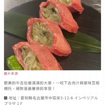
圖片來源
肥美的牛舌包著滿滿的大蔥，一咬下去肉汁與蔥味互相
襯托，絕對是最奢侈的享受！
◼ 地址：愛知縣名古屋市中區栄3-12-6 インペリアル
プラザ 1Ｆ