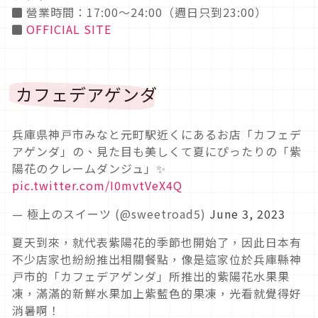
◼ 營業時間：17:00～24:00（週日只到23:00）
◼
OFFICIAL SITE
カフェデアゲンダ
兵庫県神戸市みなと元町駅近くにあるお店「カフェデ
アゲンダ」の、見た目も美しくて夏にぴったりの「紫
陽花のクレームダンジュ」✨
pic.twitter.com/I0mvtVeX4Q
— 極上のスイーツ (@sweetroad5)
June 3, 2023
夏天到來，就代表紫陽花的季節也開始了，因此日本有
不少店家也紛紛推出相關餐點，像是這家位於兵庫縣神
戸市的「カフェデアゲンダ」所推出的紫陽花水果果
凍，滿滿的新鮮水果加上紫藍色的果凍，光看就覺得好
消暑啊！