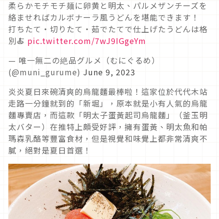
柔らかモチモチ麺に卵黄と明太、パルメザンチーズを
絡ませればカルボナーラ風うどんを堪能できます！
打ちたて・切りたて・茹でたてで仕上げたうどんは格
別🍝
pic.twitter.com/7wJ9IGgeYm
— 唯一無二の絶品グルメ（むにぐるめ）
(@muni_gurume)
June 9, 2023
炎炎夏日來碗清爽的烏龍麵最棒啦！這家位於代代木站
走路一分鐘就到的「新堀」，原本就是小有人氣的烏龍
麵專賣店，而這款「明太子蛋黃起司烏龍麵」（釜玉明
太バター）在推特上頗受好評，擁有蛋黃、明太魚和帕
瑪森乳酪等豐富食材，但是視覺和味覺上都非常清爽不
膩，絕對是夏日首選！