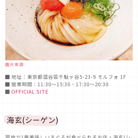
圖片來源
◼ 地址：東京都澀谷區千駄ヶ谷5-23-9 モルフォ 1F
◼ 營業時間：11:30～15:30、17:30～20:30
◼
OFFICIAL SITE
海玄(シーゲン)
築地で1番美味しいまぐろが食べられるお店。海玄(シ