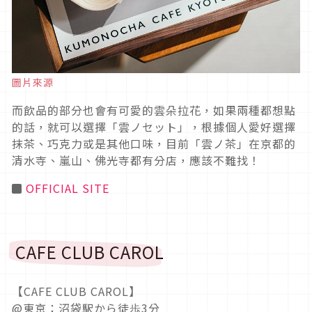
圖片來源
而飲品的部分也會有可愛的雲朵拉花，如果兩種都想點
的話，就可以選擇「雲ノセット」，根據個人愛好選擇
抹茶、巧克力或是其他口味，目前「雲ノ茶」在京都的
清水寺、嵐山、佛光寺都有分店，應該不難找！
◼
OFFICIAL SITE
CAFE CLUB CAROL
【CAFE CLUB CAROL】
@東京：沼袋駅から徒歩3分