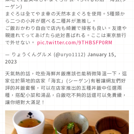
ーゲン)
まぐろは全てやま幸の天然本まぐろを使用。5種類か
ら二つの小丼が選べる二種丼が激推し。
ご飯おかわり自由で店内も綺麗で接客も良い。友達や
親連れてってあげたら絶対喜ばれる。ここは東京旅行
で外せない。
pic.twitter.com/9THBSFP0RM
— りょうくんグルメ (@uryo1112)
January 15,
2023
天氣熱的話，吃些海鮮丼飯應該也能稍微降溫一下，這
家位於築地的店家「海玄」(シーゲン)有著讓網友們好
評的丼飯套餐，可以在店家推出的五種丼飯中任選兩
種，搭配小菜和湯品，白飯吃不夠的話還可以免費續，
讓你絕對大滿足！