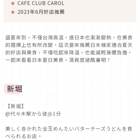
CAFE CLUB CAROL
2023年6月好店推薦
盛夏來到，不僅台灣高溫，連日本也漸漸變熱，在美食
的選擇上也有所改變，這次要來推薦日本幾家適合夏天
的好店與美食，不僅吃起來降溫，也能減輕身體負擔，
一起來看看日本夏日美食，清爽度過酷暑吧！
新堀
【新堀】
@代々木駅から徒歩1分
美しく巻かれた釡玉めんたいバターチーズうどんを食
べられるお店。