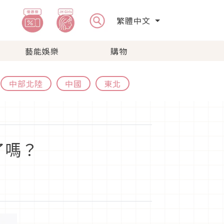
繁體中文
藝能娛樂
購物
中部北陸
中國
東北
了嗎？