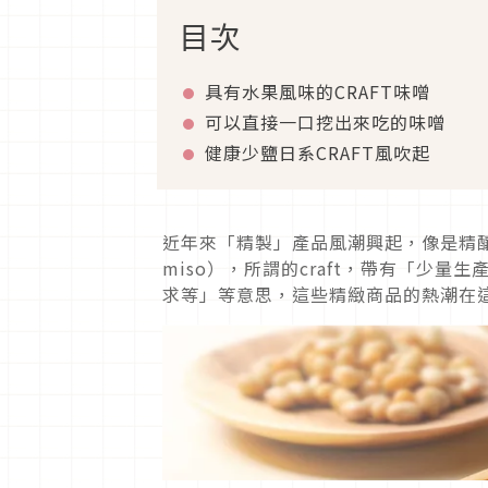
目次
具有水果風味的CRAFT味噌
可以直接一口挖出來吃的味噌
健康少鹽日系CRAFT風吹起
近年來「精製」產品風潮興起，像是精釀啤酒
miso），所謂的craft，帶有「少
求等」等意思，這些精緻商品的熱潮在