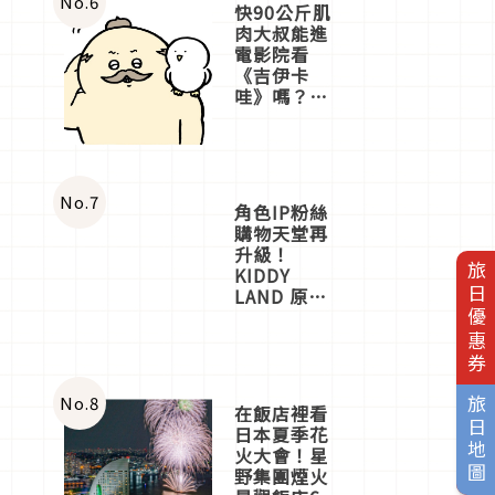
No.
6
快90公斤肌
肉大叔能進
電影院看
《吉伊卡
哇》嗎？日
本重金屬樂
團「打首」
會長與
nagano老師
一同給出了
No.
7
角色IP粉絲
答案
購物天堂再
升級！
旅日優惠券
KIDDY
LAND 原宿
店吉伊卡哇
迎客，新開
幕
OMOKADO
店3分即達
No.
8
旅日地圖
在飯店裡看
日本夏季花
火大會！星
野集團煙火