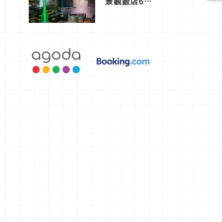
景觀飯店6
選，讓你不
用人擠人悠
閒欣賞