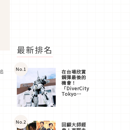
最新排名
No.
1
追
在台場欣賞
鋼彈最後的
機會！
「DiverCity
Tokyo
Plaza」搭
船、購物、
美食及夜
景，一次全
體驗
No.
2
回顧大師經
典！東野圭