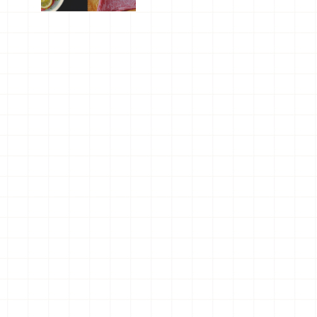
屬美食體
驗！