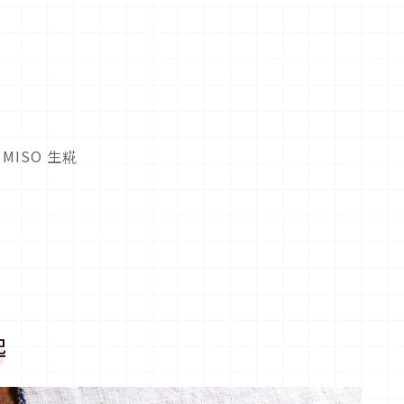
MISO 生糀
起