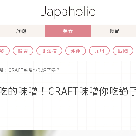
旅遊
美食
時尚
畿
關東
北海道
沖繩
九州
四國
噌！CRAFT味噌你吃過了嗎？
吃的味噌！CRAFT味噌你吃過