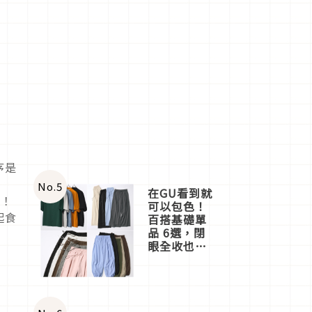
序是
、
No.
5
在GU看到就
噌！
可以包色！
起食
百搭基礎單
品 6選，閉
眼全收也不
心疼