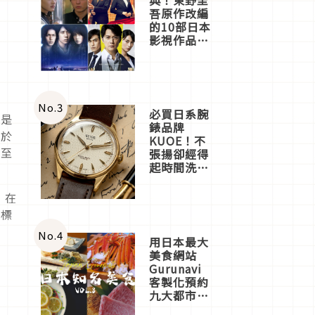
吾原作改編
的10部日本
影視作品推
薦
No.
3
必買日系腕
說是
錶品牌
對於
KUOE！不
甚至
張揚卻經得
起時間洗鍊
的經典之作
五選
，在
。標
No.
4
用日本最大
美食網站
Gurunavi
客製化預約
九大都市餐
廳，打造專