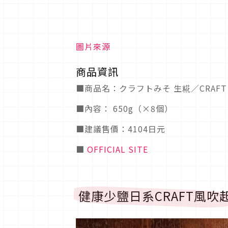
圖片來源
商品資訊
■商品名：クラフトみそ 生糀／CRAFT 
■內容： 650g（×8個）
■建議售價：4104日元
■
OFFICIAL SITE
健康少鹽日系CRAFT風吹