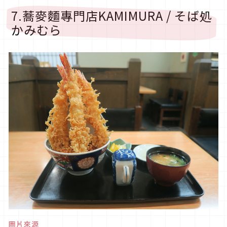
7.蕎麥麵專門店KAMIMURA / そば処
かみむら
圖片來源