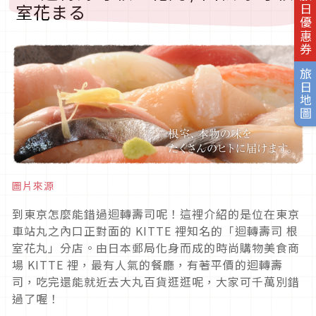
旅日優惠券
室花まる
旅日地圖
圖片來源
到東京怎麼能錯過迴轉壽司呢！這裡介紹的是位在東京
車站丸之內口正對面的 KITTE 裡知名的「迴轉壽司 根
室花丸」分店。由日本郵局化身而成的時尚購物美食商
場 KITTE 裡，最有人氣的餐廳，有著平價的迴轉壽
司，吃完還能就近去大丸百貨逛逛呢，大家可千萬別錯
過了喔！