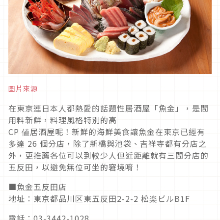
圖片來源
在東京連日本人都熱愛的話題性居酒屋「魚金」，是間
用料新鮮，料理風格特別的高
CP 値居酒屋呢！新鮮的海鮮美食讓魚金在東京已經有
多達 26 個分店，除了新橋與池袋、吉祥寺都有分店之
外，更推薦各位可以到較少人但近距離就有三間分店的
五反田，以避免無位可坐的窘境唷！
■魚金五反田店
地址：東京都品川区東五反田2-2-2 松楽ビルB1F
電話：03-3442-1028