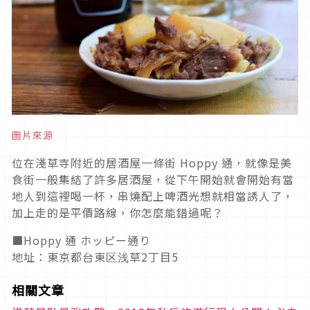
圖片來源
位在淺草寺附近的居酒屋一條街 Hoppy 通，就像是美
食街一般集結了許多居酒屋，從下午開始就會開始有當
地人到這裡喝一杯，串燒配上啤酒光想就相當誘人了，
加上走的是平價路線，你怎麼能錯過呢？
■Hoppy 通 ホッピー通り
地址：東京都台東区浅草2丁目5
相關文章