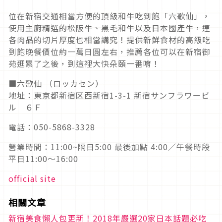
位在新宿交通相當方便的頂級和牛吃到飽「六歌仙」，
使用主廚精選的松阪牛、黑毛和牛以及日本國產牛，連
各肉品的切片厚度也相當講究！提供新鮮食材的高級吃
到飽晚餐價位約一萬日圓左右，推薦各位可以在新宿御
苑逛累了之後，到這裡大快朵頤一番唷！
■六歌仙 （ロッカセン）
地址：東京都新宿区西新宿1-3-1 新宿サンフラワービ
ル ６Ｆ
電話：050-5868-3328
營業時間：11:00~隔日5:00 最後加點 4:00／午餐時段
平日11:00～16:00
official site
相關文章
新宿美食懶人包更新！2018年嚴選20家日本話題必吃