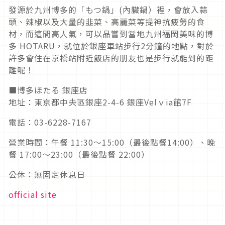
發源於九州博多的「もつ鍋」(內臟鍋）裡，會放入蒜
頭、辣椒以及大量的韭菜、高麗菜等提神抗疲勞的食
材，而這間高人氣，可以品嘗到當地九州福岡美味的博
多 HOTARU，就位於銀座車站步行2分鐘的地點，對於
許多會住在京橋站附近飯店的朋友也是步行就能到的距
離呢！
■博多ほたる 銀座店
地址：東京都中央區銀座2-4-6 銀座Velｖia館7F
電話：03-6228-7167
營業時間：午餐 11:30～15:00（最後點餐14:00）、晚
餐 17:00～23:00（最後點餐 22:00）
公休：無固定休息日
official site