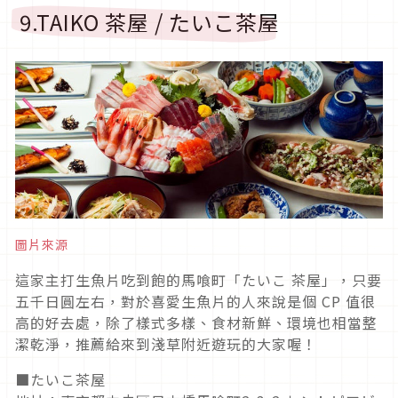
9.TAIKO 茶屋 / たいこ茶屋
圖片來源
這家主打生魚片吃到飽的馬喰町「たいこ 茶屋」，只要
五千日圓左右，對於喜愛生魚片的人來說是個 CP 值很
高的好去處，除了樣式多樣、食材新鮮、環境也相當整
潔乾淨，推薦給來到淺草附近遊玩的大家喔！
■たいこ茶屋