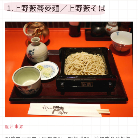
1.上野藪蕎麥麵／上野藪そば
圖片來源