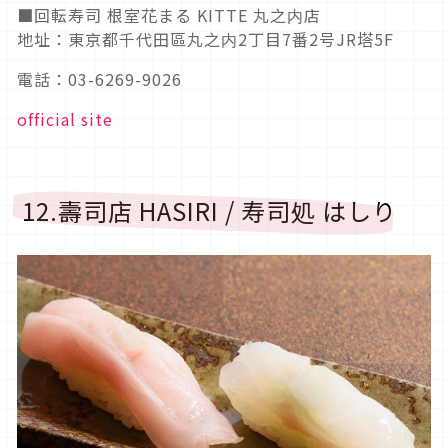
■回転寿司 根室花まる KITTE 丸之内店
地址：東京都千代田區丸之内2丁目7番2号JR塔5F
電話：03-6269-9026
official site
12.壽司店 HASIRI / 寿司処 はしり