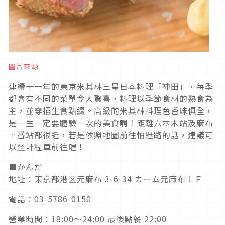
圖片來源
連續十一年的東京米其林三星日本料理「神田」，每季
都會有不同的菜單令人驚喜，料理以季節食材的熟食為
主，並穿插生食點綴。高級的米其林料理色香味俱全，
是一生一定要體驗一次的美食啊！距離六本木站及麻布
十番站都很近，若是依照地圖前往怕迷路的話，建議可
以坐計程車前往喔！
■かんだ
地址：東京都港区元麻布 3-6-34 カーム元麻布１Ｆ
電話：03-5786-0150
營業時間：18:00～24:00 最後點餐 22:00