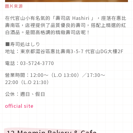
圖片來源
在代官山小有名氣的「壽司店 Hashiri 」，座落在惠比
壽南區，店裡提供了品質優良的壽司，搭配上精選的紅
白酒品。是間高格調的精緻壽司店呢！
■寿司処はしり
地址：東京都澀谷區惠比壽南3-5-7 代官山DG大樓2F
電話：03-5724-3770
營業時間：12:00～（L.O 13:00）／17:30～
22:00（L.O 21:30）
公休：週日、假日
official site
13.Moomin Bakery & Cafe