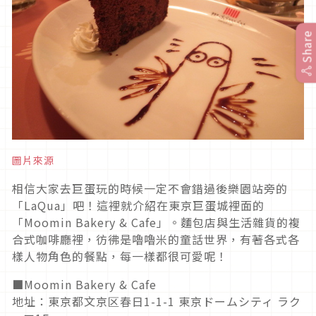
Share
圖片來源
相信大家去巨蛋玩的時候一定不會錯過後樂園站旁的
「LaQua」吧！這裡就介紹在東京巨蛋城裡面的
「Moomin Bakery & Cafe」。麵包店與生活雜貨的複
合式咖啡廳裡，彷彿是嚕嚕米的童話世界，有著各式各
樣人物角色的餐點，每一樣都很可愛呢！
■Moomin Bakery & Cafe
地址：東京都文京区春日1-1-1 東京ドームシティ ラク