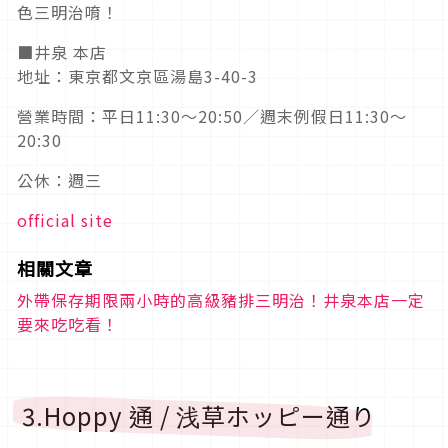
色三明治唷！
■井泉 本店
地址：東京都文京區湯島3-40-3
營業時間：平日11:30～20:50／週末例假日11:30～
20:30
公休：週三
official site
相關文章
外帶保存期限兩小時的高級豬排三明治！井泉本店一定
要來吃吃看！
3.Hoppy 通 / 浅草ホッピー通り