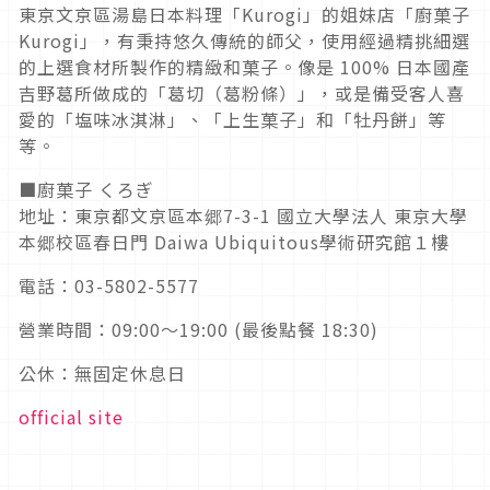
東京文京區湯島日本料理「Kurogi」的姐妹店「廚菓子
Kurogi」，有秉持悠久傳統的師父，使用經過精挑細選
的上選食材所製作的精緻和菓子。像是 100% 日本國產
吉野葛所做成的「葛切（葛粉條）」，或是備受客人喜
愛的「塩味冰淇淋」、「上生菓子」和「牡丹餅」等
等。
■廚菓子 くろぎ
地址：東京都文京區本郷7-3-1 國立大學法人 東京大學
本郷校區春日門 Daiwa Ubiquitous學術研究館１樓
電話：03-5802-5577
營業時間：09:00～19:00 (最後點餐 18:30)
公休：無固定休息日
official site