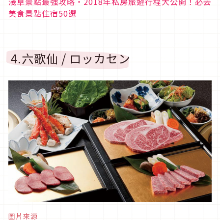
淺草景點最強攻略・2018年私房旅遊行程大公開！必去
美食景點住宿50選
4.六歌仙 / ロッカセン
圖片來源