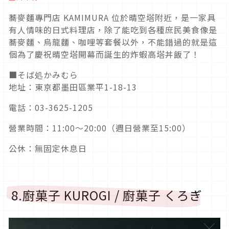
蕎麥麵專門店 KAMIMURA 位於晴空塔附近，是一家具
有人情味的日式料理店，除了能吃到各種庶民美食像是
蕎麥麵、烏龍麵、咖哩等套餐以外，不能錯過的就是這
個為了慶祝晴空塔開幕而誕生的炸蝦高塔丼飯了！
■そば処かみむら
地址：東京都墨田區業平1-18-13
電話：03-3625-1205
營業時間：11:00～20:00（週日營業至15:00）
公休：無固定休息日
8.廚菓子 KUROGI / 廚菓子 くろぎ