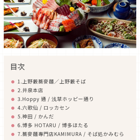
目次
1.上野藪蕎麥麵／上野藪そば
2.井泉本店
3.Hoppy 通 / 浅草ホッピー通り
4.六歌仙 / ロッカセン
5.神田 / かんだ
6.博多 HOTARU / 博多ほたる
7.蕎麥麵專門店KAMIMURA / そば処かみむら