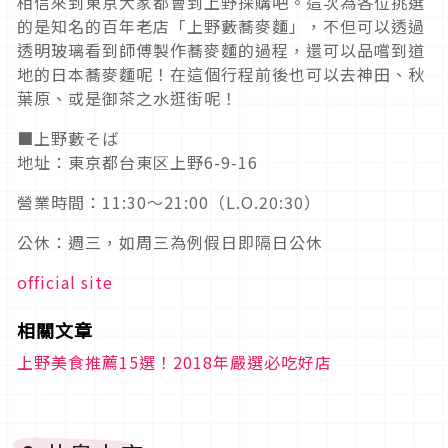
相信來到東京大家都會到上野採購吧。這次為各位挑選
的是知名的百年老店「上野藪蕎麥麵」，不但可以透過
透明玻璃看到師傅製作蕎麥麵的過程，還可以品嚐到道
地的日本蕎麥麵呢！在這個行程前後也可以去神田、秋
葉原、或是御茶之水逛街呢！
■上野藪そば
地址：東京都台東区上野6-9-16
營業時間：11:30～21:00（L.O.20:30）
公休：週三，如周三為例假日即隔日公休
official site
相關文章
上野美食推薦15選！2018年嚴選必吃好店