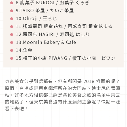
8.廚菓子 KUROGI / 廚菓子 くろぎ
9.TAIKO 茶屋 / たいこ茶屋
10.Ohroji / 王ろじ
11.迴轉壽司 根室花丸 / 回転寿司 根室花まる
12.壽司店 HASIRI / 寿司処 はしり
13.Moomin Bakery & Cafe
14.魚金
15.橫丁的小店 PIWANG / 横丁の小店 ピワン
東京美食似乎到處都有，但有哪間是 2018 推薦的呢？
原宿、台場或是東京鐵塔所在的大門站、迪士尼的舞濱
站，許多地方相信都已經是各位美食之旅的名單中常去
的地點了，但東京美食還有什麼漏網之魚呢？快點一起
看下去吧！