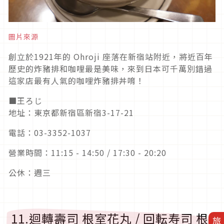
圖片來源
創立於1921年的 Ohroji 座落在新宿站附近，將近百年
歷史的炸豬排和咖哩最是美味，來到日本可千萬別錯過
這家店最有人氣的咖哩炸豬排丼唷！
■王ろじ
地址：東京都新宿區新宿3-17-21
電話：03-3352-1037
營業時間：11:15 - 14:50 / 17:30 - 20:20
公休：週三
11.迴轉壽司 根室花丸 / 回転寿司 根