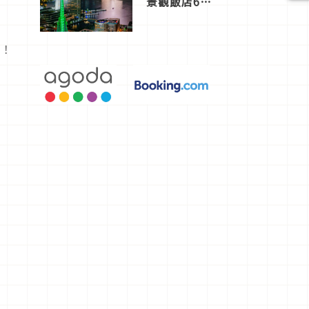
景觀飯店6
選，讓你不
。
用人擠人悠
閒欣賞
弦！