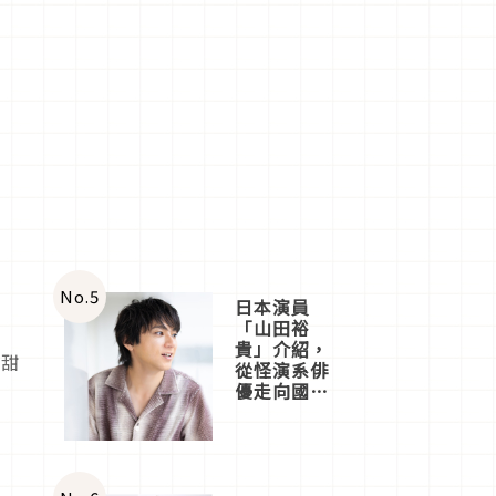
No.
5
日本演員
「山田裕
貴」介紹，
式甜
從怪演系俳
優走向國民
級日劇主角