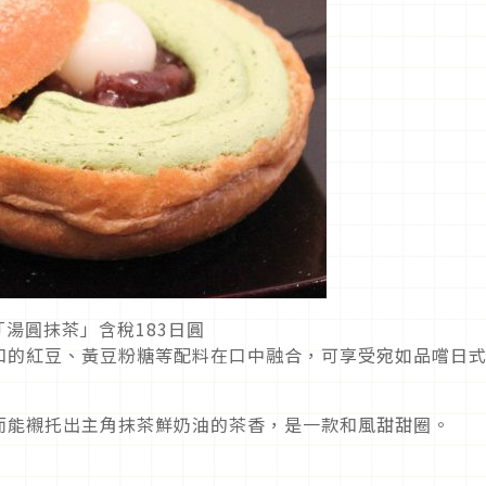
「湯圓抹茶」含稅183日圓
和的紅豆、黃豆粉糖等配料在口中融合，可享受宛如品嚐日
而能襯托出主角抹茶鮮奶油的茶香，是一款和風甜甜圈。