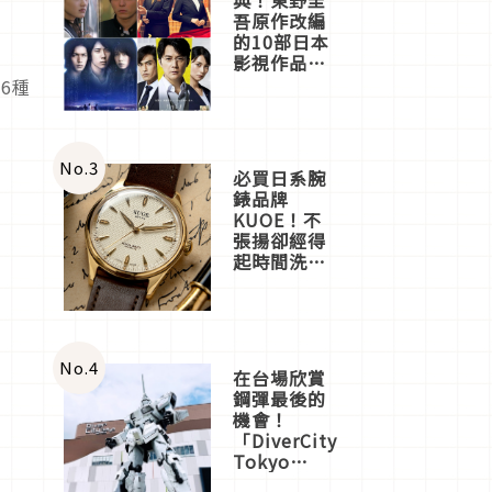
吾原作改編
的10部日本
影視作品推
薦
6種
No.
3
必買日系腕
錶品牌
KUOE！不
張揚卻經得
起時間洗鍊
的經典之作
五選
No.
4
在台場欣賞
鋼彈最後的
機會！
「DiverCity
Tokyo
Plaza」搭