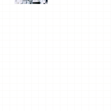
船、購物、
美食及夜
景，一次全
體驗
♪