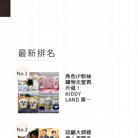
最新排名
No.
1
角色IP粉絲
購物天堂再
升級！
KIDDY
LAND 原宿
店吉伊卡哇
迎客，新開
幕
OMOKADO
店3分即達
No.
2
回顧大師經
典！東野圭