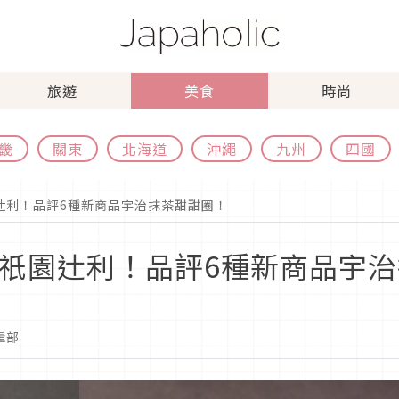
旅遊
美食
時尚
畿
關東
北海道
沖繩
九州
四國
×祇園辻利！品評6種新商品宇治抹茶甜甜圈！
nut×祇園辻利！品評6種新商品
編輯部