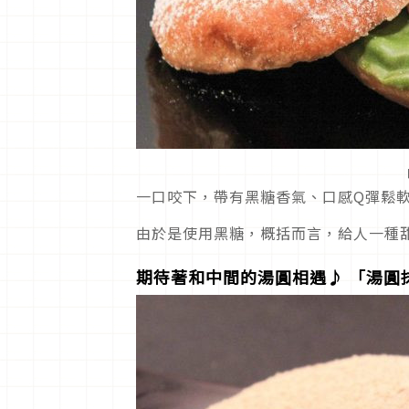
一口咬下，帶有黑糖香氣、口感Q彈鬆
由於是使用黑糖，概括而言，給人一種
期待著和中間的湯圓相遇
♪
「湯圓