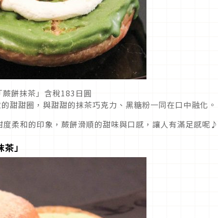
「蕨餅抹茶」含稅183日圓
軟的甜甜圈，與甜甜的抹茶巧克力、黑糖粉一同在口中融化。
甜度柔和的印象，蕨餅滑順的甜味與口感，讓人有滿足感呢
抹茶」