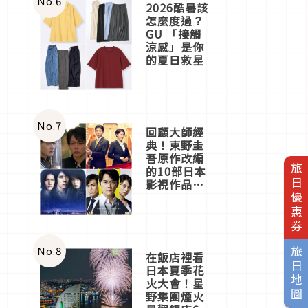
No.
6
2026酷暑該
怎麼度過？
GU 「接觸
涼感」是你
的夏日救星
No.
7
回顧大師經
典！東野圭
吾原作改編
旅日優惠券
的10部日本
影視作品推
薦
No.
8
旅日地圖
在飯店裡看
日本夏季花
火大會！星
野集團煙火