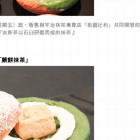
4月7日（星期五）起、販售與宇治抹茶專賣店「祇園辻利」共同開發的
宇治新茶以石臼研磨而成的抹茶♪
「蕨餅抹茶」