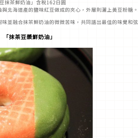
豆抹茶鮮奶油」含稅162日圓
油與北海道產的鹽味紅豆做成的夾心，外層則灑上黃豆粉糖
甜味並融合抹茶鮮奶油的微微苦味，共同譜出最佳的味覺和
 「抹茶豆漿鮮奶油」