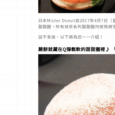
日本Mister Donut自2017年
甜甜圈。所有抹茶系列甜甜圈均使用將
話不多說，以下將為您一一介紹！
蕨餅就藏在Q彈鬆軟的甜甜圈裡♪ 