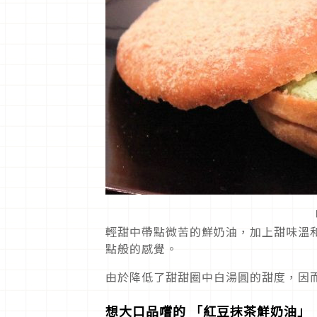
輕甜中帶點微苦的鮮奶油，加上甜味溫
點般的感覺。
由於降低了甜甜圈中白湯圓的甜度，因
想大口品嚐的 「紅豆抹茶鮮奶油」