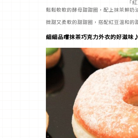
「紅
鬆鬆軟軟的酵母甜甜圈，配上抹茶鮮奶
微甜又柔軟的甜甜圈，搭配紅豆溫和的
細細品嚐抹茶巧克力外衣的好滋味♪