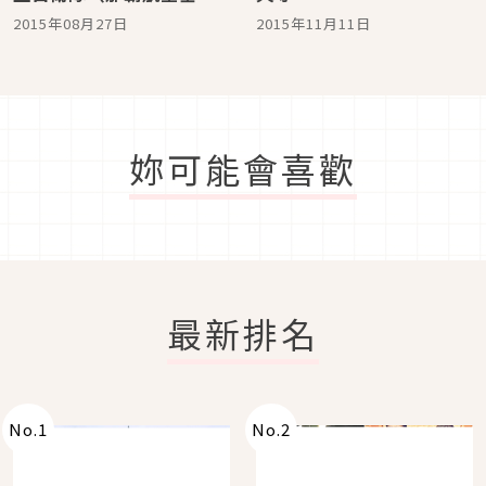
隊）官方食譜「加入水蜜
2015年08月27日
2015年11月11日
桃罐頭的『愛心咖哩』」
試作！市售咖哩塊煮不出
的多層次風味！
妳可能會喜歡
最新排名
No.
1
No.
2