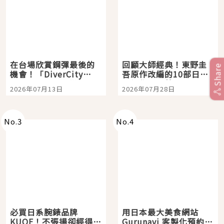
在台場欣賞鋼彈最後的
回顧大師經典！東野圭
Share
機會！「DiverCity
吾原作改編的10部日本
Tokyo Plaza」搭船、
影視作品推薦
2026年07月13日
2026年07月28日
購物、美食及夜景，一
次全體驗
No.
3
No.
4
必買日系腕錶品牌
用日本最大美食網站
KUOE！不張揚卻經得起
Gurunavi 客製化預約九