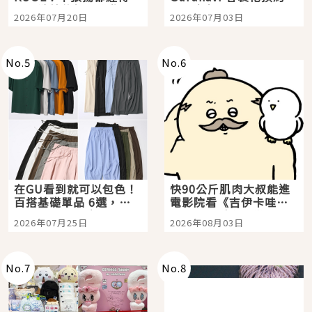
時間洗鍊的經典之作五
大都市餐廳，打造專屬
2026年07月20日
2026年07月03日
選
美食體驗！
No.
5
No.
6
在GU看到就可以包色！
快90公斤肌肉大叔能進
百搭基礎單品 6選，閉
電影院看《吉伊卡哇》
眼全收也不心疼
嗎？日本重金屬樂團
2026年07月25日
2026年08月03日
「打首」會長與nagano
老師一同給出了答案
No.
7
No.
8