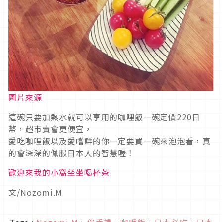
圖片來源
這碗只要加熱水就可以享用的咖哩飯一碗定價220日
幣，超市賣會更便宜，
愛吃咖哩飯以及愛嚐鮮的你一定要買一碗來泡泡看，真
的會深深的佩服日本人的智慧喔！
歡迎來我的小窩坐坐喝杯茶
文/Nozomi.M
Tags :
Nozomi.M
、
伴手禮
、
咖哩飯
、
日本必吃
、
日本