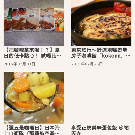
【把咖哩拿來喝！？】夏
東京旅行～舒適地暢遊老
日的低卡點心！ 試喝比較
房子咖啡館「kokonn」享
各種冰涼的咖哩調理包
受頂級焗烤起司咖哩
2015年07月03日
2015年07月26日
【週五是咖哩日】日本海
享受正統美味蛋包飯 ＠祐
上自衛隊（那霸航空基地
天寺