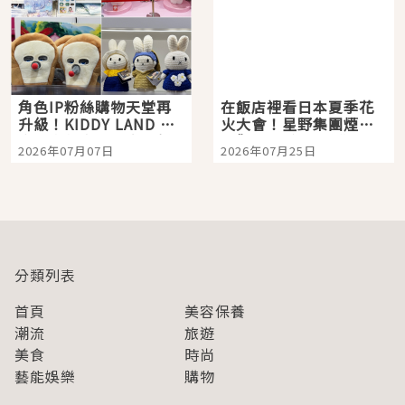
角色IP粉絲購物天堂再
在飯店裡看日本夏季花
升級！KIDDY LAND 原
火大會！星野集團煙火
宿店吉伊卡哇迎客，新
景觀飯店6選，讓你不用
2026年07月07日
2026年07月25日
開幕 OMOKADO 店3分
人擠人悠閒欣賞
即達
分類列表
首頁
美容保養
潮流
旅遊
美食
時尚
藝能娛樂
購物