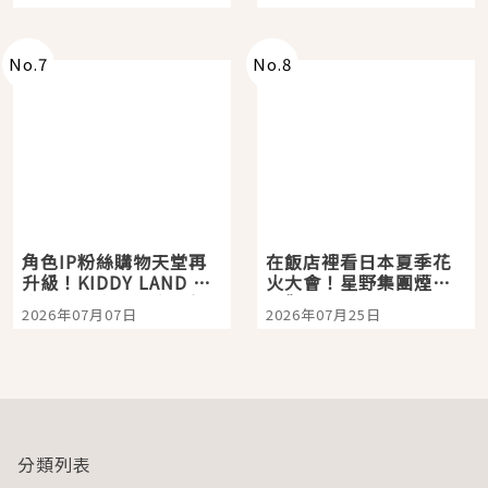
「打首」會長與nagano
老師一同給出了答案
No.
7
No.
8
角色IP粉絲購物天堂再
在飯店裡看日本夏季花
升級！KIDDY LAND 原
火大會！星野集團煙火
宿店吉伊卡哇迎客，新
景觀飯店6選，讓你不用
2026年07月07日
2026年07月25日
開幕 OMOKADO 店3分
人擠人悠閒欣賞
即達
分類列表