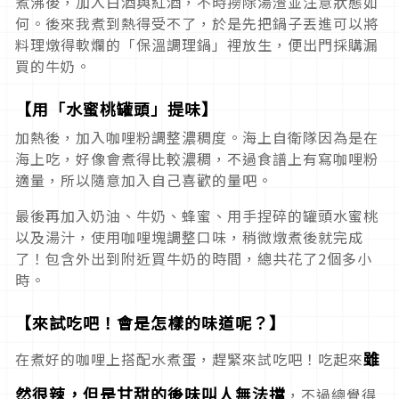
煮沸後，加入白酒與紅酒，不時撈除湯渣並注意狀態如
何。後來我煮到熱得受不了，於是先把鍋子丟進可以將
料理燉得軟爛的「保溫調理鍋」裡放生，便出門採購漏
買的牛奶。
【用「水蜜桃罐頭」提味】
加熱後，加入咖哩粉調整濃稠度。海上自衛隊因為是在
海上吃，好像會煮得比較濃稠，不過食譜上有寫咖哩粉
適量，所以隨意加入自己喜歡的量吧。
最後再加入奶油、牛奶、蜂蜜、用手捏碎的罐頭水蜜桃
以及湯汁，使用咖哩塊調整口味，稍微燉煮後就完成
了！包含外出到附近買牛奶的時間，總共花了2個多小
時。
【來試吃吧！會是怎樣的味道呢？】
雖
在煮好的咖哩上搭配水煮蛋，趕緊來試吃吧！吃起來
然很辣，但是甘甜的後味叫人無法擋
，不過總覺得