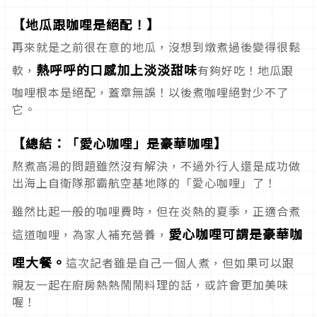
【地瓜跟咖哩是絕配！】
再來就是之前很在意的地瓜，沒想到燉煮過後變得很鬆
熱呼呼的口感加上淡淡甜味
軟，
有夠好吃！地瓜跟
咖哩根本是絕配，蓋章無誤！以後煮咖哩絕對少不了
它。
【總結：「愛心咖哩」是豪華咖哩】
熬煮高湯的問題雖然沒有解決，不過外行人還是成功做
出海上自衛隊那霸航空基地隊的「愛心咖哩」了！
雖然比起一般的咖哩費時，但在炎熱的夏季，正適合煮
愛心咖哩可謂是豪華咖
這道咖哩，為家人補充營養，
哩大餐。
這次記者雖是自己一個人煮，但如果可以跟
親友一起在廚房熱熱鬧鬧料理的話，或許會更加美味
喔！