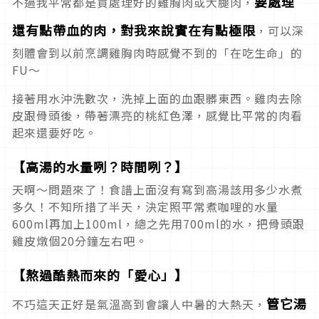
要處理
不過我平常都是買處理好的雞胸肉或大腿肉，
還有點帶血的肉，對我來說實在有點極限
，可以深
刻體會到以前烹調雞胸肉時感覺不到的「在吃生命」的
FU～
接著用水沖洗數次，洗掉上面的血跟髒東西。雞肉去除
皮跟骨頭後，帶著漂亮的桃紅色澤，感覺比平常的肉看
起來還要好吃。
【高湯的水量咧？時間咧？】
天啊～問題來了！食譜上面沒有寫到高湯該用多少水煮
多久！不知所措了半天，決定照平常煮咖哩的水量
600ml再加上100ml，總之先用700ml的水，把骨頭跟
雞皮燉個20分鐘左右吧。
【熬過酷熱而來的「愛心」】
管它湯
不巧這天正好是氣溫高到會讓人中暑的大熱天，