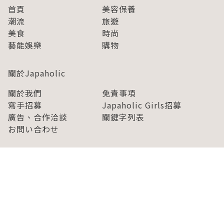
首頁
美容保養
潮流
旅遊
美食
時尚
藝能娛樂
購物
關於Japaholic
關於我們
免責事項
寫手招募
Japaholic Girls招募
廣告、合作洽談
關鍵字列表
お問い合わせ