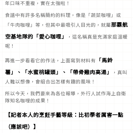
年口味不重複，實在太強啦！
食譜中有許多名稱簡約的料理，像是「蔬菜咖哩」或
那霸航
「牛肉咖哩」等，但其中最吸引人目光的，就屬
空基地隊的「愛心咖哩」
，這名稱真是充滿家庭溫暖
呢！
「馬鈴
再進一步看看它的作法，上面寫到材料有
薯」、「水蜜桃罐頭」、「帶骨雞肉高湯」
，真叫
人難以想像，會組合出怎樣有趣的風味！
所以今天，我們要來為各位報導，外行人試作海上自衛
隊知名咖哩的成果！
【記者本人的烹飪手藝等級：比初學者厲害一點
（應該吧）】