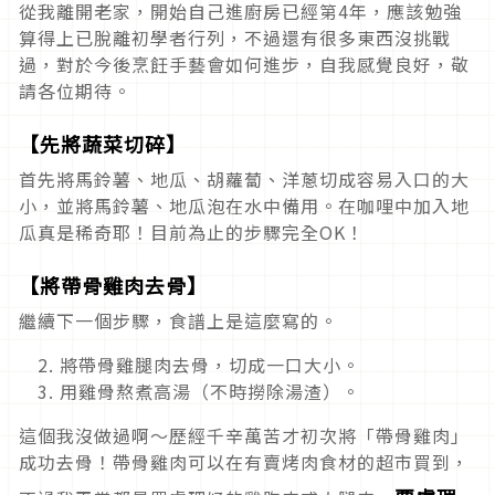
從我離開老家，開始自己進廚房已經第4年，應該勉強
算得上已脫離初學者行列，不過還有很多東西沒挑戰
過，對於今後烹飪手藝會如何進步，自我感覺良好，敬
請各位期待。
【先將蔬菜切碎】
首先將馬鈴薯、地瓜、胡蘿蔔、洋蔥切成容易入口的大
小，並將馬鈴薯、地瓜泡在水中備用。在咖哩中加入地
瓜真是稀奇耶！目前為止的步驟完全OK！
【將帶骨雞肉去骨】
繼續下一個步驟，食譜上是這麼寫的。
2. 將帶骨雞腿肉去骨，切成一口大小。
3. 用雞骨熬煮高湯（不時撈除湯渣）。
這個我沒做過啊～歷經千辛萬苦才初次將「帶骨雞肉」
成功去骨！帶骨雞肉可以在有賣烤肉食材的超市買到，