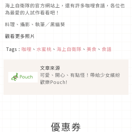
海上自衛隊的官方網站上，還有許多咖哩食譜，各位也
為最愛的人試作看看吧！
料理、攝影、執筆／黑貓葵
觀看更多照片
Tags :
咖哩
、
水蜜桃
、
海上自衛隊
、
美食
、
食譜
文章來源
可愛、開心、有點怪！帶給少女繽紛
歡樂Pouch!
優惠券