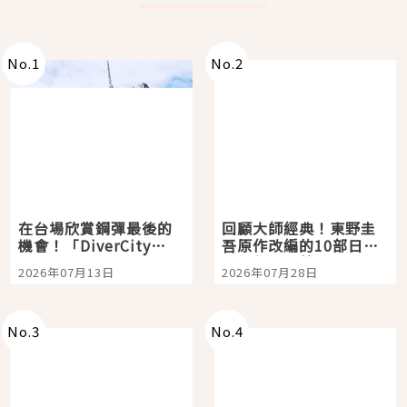
No.
1
No.
2
在台場欣賞鋼彈最後的
回顧大師經典！東野圭
機會！「DiverCity
吾原作改編的10部日本
Tokyo Plaza」搭船、
影視作品推薦
2026年07月13日
2026年07月28日
購物、美食及夜景，一
次全體驗
No.
3
No.
4