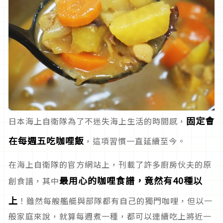
固定會
日本海上自衛隊為了不迷失海上生活的時間感，
在每週五吃咖哩飯
，這項習慣一直延續至今。
在海上自衛隊的官方網站上，刊載了許多廚房伙夫的原
最用心的咖哩食譜，竟然有40種以
創食譜，其中
上
！雖然每艘艦艇與部隊都有自己的獨門咖哩，但以一
般家庭來說，就算每週煮一種，都可以連續吃上將近一