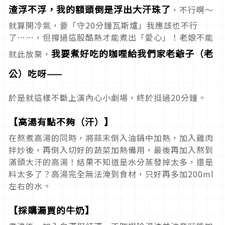
渣浮不浮，我的額頭倒是浮出大汗珠了
，不行啊～
就算開冷氣，要「守20分鐘瓦斯爐」我應該也不行
了……，但撐過這股酷熱才能煮出「愛心」！老娘不能
我要煮好吃的咖哩給我們家老爺子（老
就此放棄，
公）吃呀——
於是就這樣不斷上演內心小劇場，終於挺過20分鐘。
【高湯有點不夠（汗）】
在熬煮高湯的同時，將蒜末倒入油鍋中加熱，加入雞肉
拌炒後，再倒入切好的蔬菜加熱備用，最後再加入熬到
滿頭大汗的高湯！結果不知道是水分蒸發掉太多，還是
料太多了？高湯完全無法淹到食材，只好再多加200ml
左右的水。
【採購漏買的牛奶】