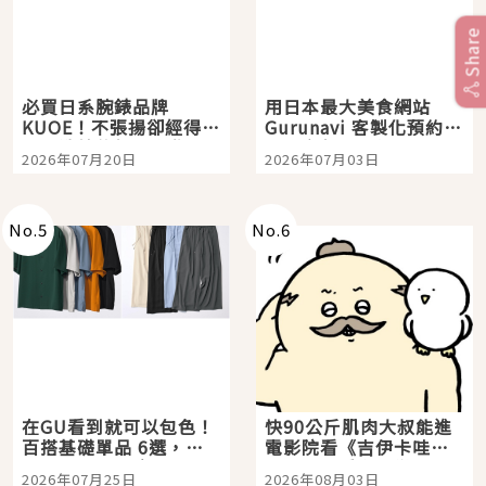
Share
必買日系腕錶品牌
用日本最大美食網站
KUOE！不張揚卻經得起
Gurunavi 客製化預約九
時間洗鍊的經典之作五
大都市餐廳，打造專屬
2026年07月20日
2026年07月03日
選
美食體驗！
No.
5
No.
6
在GU看到就可以包色！
快90公斤肌肉大叔能進
百搭基礎單品 6選，閉
電影院看《吉伊卡哇》
眼全收也不心疼
嗎？日本重金屬樂團
2026年07月25日
2026年08月03日