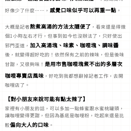
感覺口味似乎可以再重一點
好像少了什麼……，
。
熬煮高湯的方法太隨便了
大概是記者
，看來還是得燉
個1小時左右才行，但事到如今也沒辦法了，只好使出
加入高湯塊、味素、咖哩塊、調味醬
邪門歪道，
後，就變得超好吃的！依然保有之前的辣味，但是後味
是用市售咖哩塊煮不出的多層次
甘甜，又很夠味！
咖哩專賣店風味
，好吃到我都想辭掉記者工作，去開
咖哩店了。
【對小朋友來說可能有點太辣了】
家裡有小朋友的話，可以多加一點蜂蜜跟水蜜桃罐頭，
讓咖哩變得更甜，但因為基底是咖哩粉，吃起來還是比
偏向大人的口味
較
。