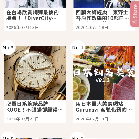
Share
在台場欣賞鋼彈最後的
回顧大師經典！東野圭
機會！「DiverCity
吾原作改編的10部日本
Tokyo Plaza」搭船、
影視作品推薦
2026年07月13日
2026年07月28日
購物、美食及夜景，一
次全體驗
No.
3
No.
4
必買日系腕錶品牌
用日本最大美食網站
KUOE！不張揚卻經得起
Gurunavi 客製化預約九
時間洗鍊的經典之作五
大都市餐廳，打造專屬
2026年07月20日
2026年07月03日
選
美食體驗！
No.
5
No.
6