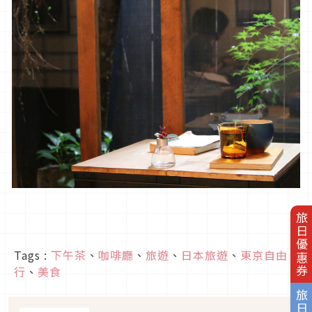
旅日優惠券
Tags :
下午茶
、
咖啡廳
、
旅遊
、
日本旅遊
、
東京自由
行
、
美食