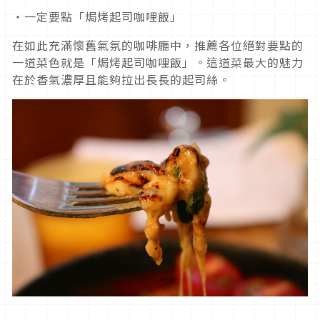
・一定要點「焗烤起司咖哩飯」
在如此充滿懷舊氣氛的咖啡廳中，推薦各位絕對要點的
一道菜色就是「焗烤起司咖哩飯」。這道菜最大的魅力
在於香氣濃厚且能夠拉出長長的起司絲。