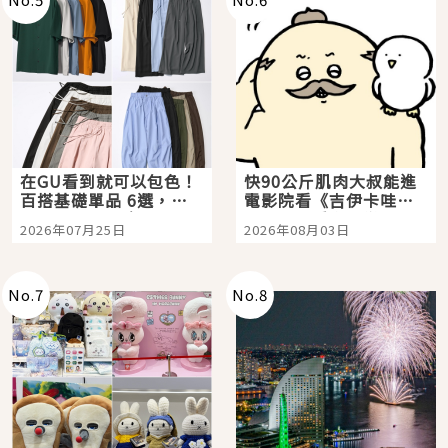
在GU看到就可以包色！
快90公斤肌肉大叔能進
百搭基礎單品 6選，閉
電影院看《吉伊卡哇》
眼全收也不心疼
嗎？日本重金屬樂團
2026年07月25日
2026年08月03日
「打首」會長與nagano
老師一同給出了答案
No.
7
No.
8