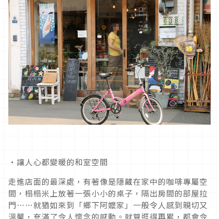
・讓人心都變暖的和室空間
走進店面的最深處，有著像是隱藏在家中的咖啡專屬空
間，榻榻米上放著一張小小的桌子，隔出房間的部屋拉
門……就猶如來到「鄉下阿嬤家」一般令人感到親切又
溫馨，充滿了令人懷念的感動。就算逛得再累，都會令