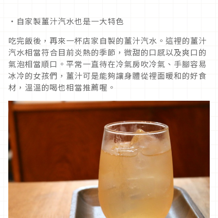
・自家製薑汁汽水也是一大特色
吃完飯後，再來一杯店家自製的薑汁汽水。這裡的薑汁
汽水相當符合目前炎熱的季節，微甜的口感以及爽口的
氣泡相當順口。平常一直待在冷氣房吹冷氣、手腳容易
冰冷的女孩們，薑汁可是能夠讓身體從裡面暖和的好食
材，溫溫的喝也相當推薦喔。