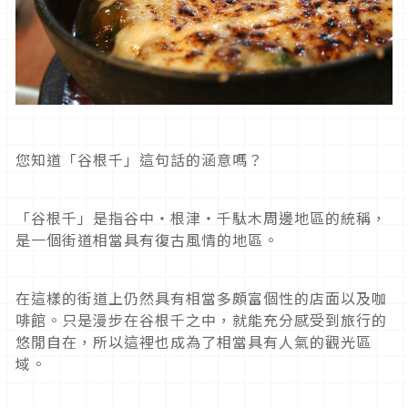
您知道「谷根千」這句話的涵意嗎？
「谷根千」是指谷中・根津・千駄木周邊地區的統稱，
是一個街道相當具有復古風情的地區。
在這樣的街道上仍然具有相當多頗富個性的店面以及咖
啡館。只是漫步在谷根千之中，就能充分感受到旅行的
悠閒自在，所以這裡也成為了相當具有人氣的觀光區
域。