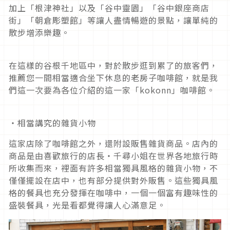
加上「根津神社」以及「谷中靈園」「谷中銀座商店
街」「朝倉彫塑館」等讓人盡情暢遊的景點，讓單純的
散步增添樂趣。
在這樣的谷根千地區中，對於散步逛到累了的旅客們，
推薦您一間相當適合坐下休息的老房子咖啡館，就是我
們這一次要為各位介紹的這一家「kokonn」咖啡館。
・相當講究的雜貨小物
這家店除了咖啡館之外，還附設販售雜貨商品。店內的
商品是由喜歡旅行的店長・千尋小姐在世界各地旅行時
所收集而來，裡面有許多相當獨具風格的雜貨小物，不
僅僅擺設在店中，也有部分提供對外販售。這些獨具風
格的餐具也充分發揮在咖啡中，一個一個富有趣味性的
盛裝餐具，光是看都覺得讓人心滿意足。