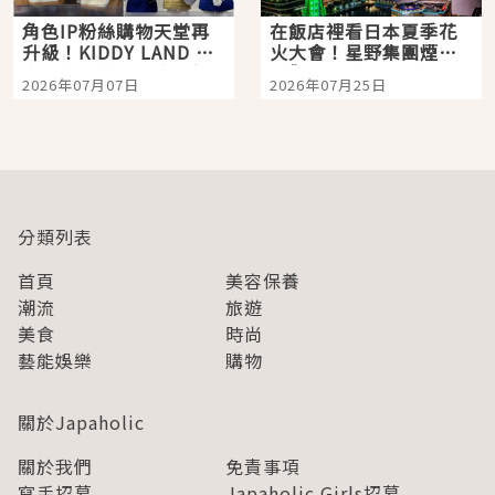
角色IP粉絲購物天堂再
在飯店裡看日本夏季花
升級！KIDDY LAND 原
火大會！星野集團煙火
宿店吉伊卡哇迎客，新
景觀飯店6選，讓你不用
2026年07月07日
2026年07月25日
開幕 OMOKADO 店3分
人擠人悠閒欣賞
即達
分類列表
首頁
美容保養
潮流
旅遊
美食
時尚
藝能娛樂
購物
關於Japaholic
關於我們
免責事項
寫手招募
Japaholic Girls招募