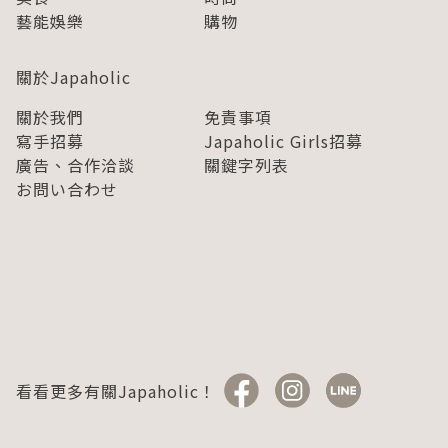
藝能娛樂
購物
關於Japaholic
關於我們
免責事項
寫手招募
Japaholic Girls招募
廣告、合作洽談
關鍵字列表
お問い合わせ
看看更多有關Japaholic！