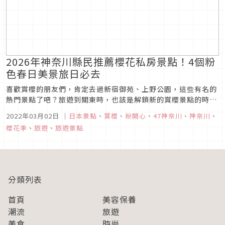
2026年神奈川縣民推薦櫻花私房景點！4個粉
色春日美景旅日必去
喜歡賞櫻的朋友們，肯定去過新宿御苑、上野公園，這些有名的
熱門景點了吧？旅遊到關東時，也該是解鎖新的賞櫻景點的時刻
了！東京的隔壁縣市「神奈川」就有很多很棒的賞櫻名所！今天
2022年03月02日
｜
日本景點
、
賞櫻
、
粉開心
、
47神奈川
、
神奈川
、
就讓身為神奈川久居的台灣筆者用一篇文章，來跟大家分享4個
櫻花季
、
旅遊
、
旅遊景點
受到神奈川在地人喜愛的推薦櫻花私房景點，讓賞櫻季逛到時間
不夠用！
分類列表
首頁
美容保養
潮流
旅遊
美食
時尚