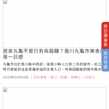
旅日優惠券
原來丸龜不是只有烏龍麵？香川丸龜市美食風
旅日地圖
景一日遊
丸龜市位於香川縣中西部，是香川縣人口第二多的城市，從江戸
時代便是前往金毘羅参詣的主要入口，有著田園般的城市風光，
以生產團扇著稱，也是早早就進駐台灣的丸龜烏龍麵的家鄉，不
2022年03月04日
｜
日本景點
、
香川
、
四國
、
粉開心
、
47香川
過這裡可不是只有烏龍麵，還有日本現存十二天守之一的丸龜
城、香川兩大名園的之一的中津萬象園等美麗的景點。 「石牆
的名...