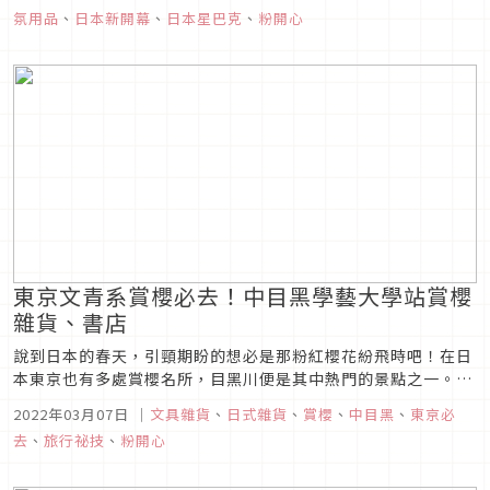
氣息的季節裡，甜點店更是必訪之處，擅長打造潮流甜點的
氛用品
、
日本新開幕
、
日本星巴克
、
粉開心
Bake也開了旗艦店，還有法國知名Patou時裝、REPLICA香水
首店進駐東京...
東京文青系賞櫻必去！中目黑學藝大學站賞櫻
雜貨、書店
說到日本的春天，引頸期盼的想必是那粉紅櫻花紛飛時吧！在日
本東京也有多處賞櫻名所，目黑川便是其中熱門的景點之一。在
滿心期待櫻花盛開之時，目黑川附近有哪些能為追櫻之旅增添幾
2022年03月07日
｜
文具雜貨
、
日式雜貨
、
賞櫻
、
中目黑
、
東京必
分閒適氣息的店鋪呢？未來能夠到日本旅遊時，可不要忘記這些
去
、
旅行祕技
、
粉開心
店家囉！