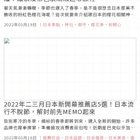
著天氣漸漸轉暖，季節也邁入了春季，是不是很想念日本那美不
勝收的粉紅色櫻花海呢？這次就要來介紹跟日本的櫻花相關神
社，以及推薦入手的季節限定櫻花御守等等，先放入口袋名單，
2022年03月19日
｜
日本景點
、
神社
、
御守
、
櫻花季
、
粉開心
等到能夠自由飛去日本的時候就不用苦惱去哪看櫻花啦！
2022年二三月日本新開幕推薦店5選！日本流
行不脫節，解封前先MEMO起來
告別寒冷的冬季，繽紛的春季即將到來，邁入全新的開始，許多
品牌也摩拳擦掌，準備搶攻消費者荷包啦！近期星巴克似乎加緊
強化茶飲的腳步，茶&咖啡複合店更具多種特色，而在充滿青春
2022年03月16日
｜
推薦好店
、
日本話題
、
日本雜貨
、
日本美食
、
香