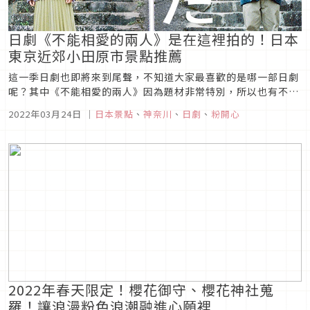
日劇《不能相愛的兩人》是在這裡拍的！日本
東京近郊小田原市景點推薦
這一季日劇也即將來到尾聲，不知道大家最喜歡的是哪一部日劇
呢？其中《不能相愛的兩人》因為題材非常特別，所以也有不少
人喜歡，而且這部日劇不只在東京取景拍攝，也有許多景點是在
2022年03月24日
｜
日本景點
、
神奈川
、
日劇
、
粉開心
神奈川縣拍攝的，不知道是不是因為這樣，也讓這部劇的氛圍有
種幽靜溫暖的感覺呢？
2022年春天限定！櫻花御守、櫻花神社蒐
羅！讓浪漫粉色浪潮融進心願裡