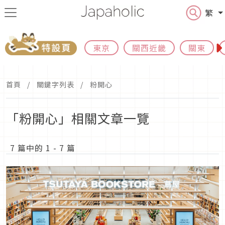
繁
東京
關西近畿
關東
首頁
關鍵字列表
粉開心
「粉開心」相關文章一覽
7 篇中的 1 - 7 篇