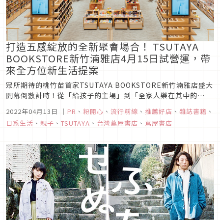
打造五感綻放的全新聚會場合！ TSUTAYA
BOOKSTORE新竹湳雅店4月15日試營運，帶
來全方位新生活提案
眾所期待的桃竹苗首家TSUTAYA BOOKSTORE新竹湳雅店盛大
開幕倒數計時！從「給孩子的主場」到「全家人樂在其中的
FAMILY TIME」，囊括多元、複合、跨界的企劃提案，包羅萬象
2022年04月13日
｜
PR
、
粉開心
、
流行前線
、
推薦好店
、
雜誌書籍
、
的內容，從建築結構到商品企劃都充滿細節，TSUTAYA
日系生活
、
親子
、
TSUTAYA
、
台灣蔦屋書店
、
蔦屋書店
BOOKSTORE攜手大魯閣湳雅廣場打造一處給新竹人全方位...