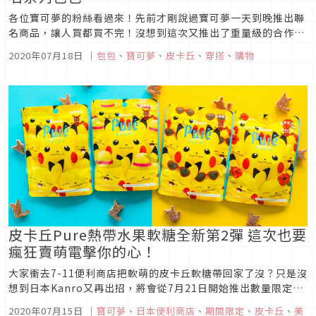
各位寶可夢的粉絲看過來！先前才剛說過寶可夢一天到晚推出聯
名商品，讓人買都買不完！沒想到這次又推出了重量級的合作，
正是知名品牌SAMANTHAVEGA合作的一系列包包，有皮卡丘、
2020年07月18日
｜
包包
、
寶可夢
、
皮卡丘
、
穿搭
、
購物
伊布、耿鬼等角色，是不是很欠買呢？SAMANTHAVEGA×寶可
夢聯名系列這次SAMANTHAVEGA與寶可夢推出的全新系列...
皮卡丘Pure熱帶水果軟糖全新第2彈 這次也要
瘋狂賣萌電擊你的心！
大家衝去7-11便利商店把軟萌的皮卡丘軟糖帶回家了沒？只是沒
想到日本Kanro又再出招，將會從7月21日開始推出數量限定的
「電擊熱帶皮卡口味」第2彈！新口味用滿滿的皮卡丘擠爆包裝
2020年07月15日
｜
寶可夢
、
日本便利商店
、
期間限定
、
皮卡丘
、
美