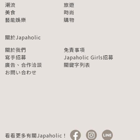
潮流
旅遊
美食
時尚
藝能娛樂
購物
關於Japaholic
關於我們
免責事項
寫手招募
Japaholic Girls招募
廣告、合作洽談
關鍵字列表
お問い合わせ
看看更多有關Japaholic！