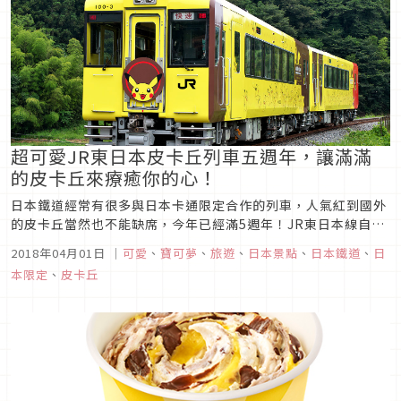
超可愛JR東日本皮卡丘列車五週年，讓滿滿
的皮卡丘來療癒你的心！
日本鐵道經常有很多與日本卡通限定合作的列車，人氣紅到國外
的皮卡丘當然也不能缺席，今年已經滿5週年！JR東日本線自
2017年5月起，為了把笑容帶給東日本大震災的受災兒童之外，
2018年04月01日
｜
可愛
、
寶可夢
、
旅遊
、
日本景點
、
日本鐵道
、
日
也讓全國的孩童們能開心的來趟東北之旅為初衷，而將車廂全面
本限定
、
皮卡丘
更新。