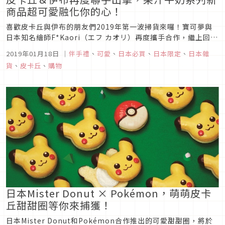
商品超可愛融化你的心！
喜歡皮卡丘與伊布的朋友們2019年第一波掃貨來囉！寶可夢與
日本知名繪師F*Kaori（エフ カオリ）再度攜手合作，繼上回大
受好評的汽水主題週邊後，這次以寶可夢遊戲中大家一定會用到
2019年01月18日
｜
伴手禮
、
可愛
、
日本必買
、
日本限定
、
日本雜
的道具果汁牛奶為主題推出一系列同樣走可愛復古風的新商品，
貨
、
皮卡丘
、
購物
充滿著大家都喜愛的皮神以及伊布家族，趕快來看看介紹吧！
日本Mister Donut × Pokémon，萌萌皮卡
丘甜甜圈等你來捕獲！
日本Mister Donut和Pokémon合作推出的可愛甜甜圈，將於