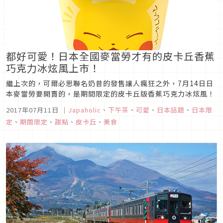
都好可愛！日本全國麥當勞才有的皮卡丘香蕉
巧克力冰炫風上市！
繼上次的，可爾必思聯名奶昔的發售讓人瘋狂之外，7月14日日
本麥當勞要開賣的，是期間限定的皮卡丘版香蕉巧克力冰炫風！
2017年07月11日
｜
Japaholic
、
下午茶
、
可愛
、
日本話題
、
日本限
定
、
期間限定
、
甜點
、
皮卡丘
、
美食