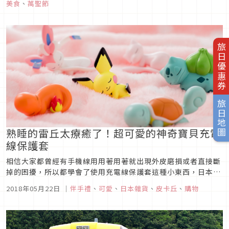
美食
、
萬聖節
來看看有那些可愛的神奇寶貝吧！
旅日優惠券
旅日地圖
熟睡的雷丘太療癒了！超可愛的神奇寶貝充電
線保護套
相信大家都曾經有手機線用用著用著就出現外皮磨損或者直接斷
掉的困擾，所以都學會了使用充電線保護套這種小東西，日本居
然想到把這個生活必需的小東西和神奇寶貝結合，推出了超可愛
2018年05月22日
｜
伴手禮
、
可愛
、
日本雜貨
、
皮卡丘
、
購物
的「神奇寶貝睡眠」系列！太可愛了不買不行！