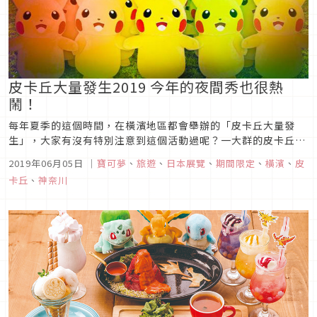
皮卡丘大量發生2019 今年的夜間秀也很熱
鬧！
每年夏季的這個時間，在橫濱地區都會舉辦的「皮卡丘大量發
生」，大家有沒有特別注意到這個活動過呢？一大群的皮卡丘出
現在街道上真的是超級療癒的，不管大人小孩都無法抵擋他們的
2019年06月05日
｜
寶可夢
、
旅遊
、
日本展覽
、
期間限定
、
橫濱
、
皮
魅力。今年橫濱市港未來地區將於8月6日(星期二)～12日(星期
卡丘
、
神奈川
一)，舉行「皮卡丘大量出現中！2019」。©2019 Pokémon.
...