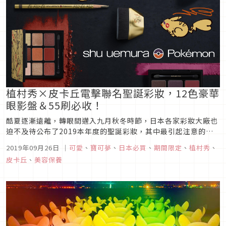
植村秀×皮卡丘電擊聯名聖誕彩妝，12色豪華
眼影盤＆55刷必收！
酷夏逐漸遠離，轉眼間邁入九月秋冬時節，日本各家彩妝大廠也
迫不及待公布了2019本年度的聖誕彩妝，其中最引起注意的當
然就是植村秀與皮卡丘的電擊聯名！植村秀超好用的明星商品們
2019年09月26日
｜
可愛
、
寶可夢
、
日本必買
、
期間限定
、
植村秀
、
這回穿上超可愛的手繪皮卡丘外包裝，消息一發佈立刻引起騷
皮卡丘
、
美容保養
動，來看看這系列聖誕彩妝的介紹！植村秀×皮卡丘聯名彩妝第
一彈 眼影55刷必收...