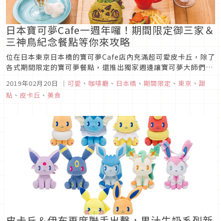
日本寶可夢Cafe一週年囉！期間限定御三家＆
三神鳥紀念餐點等你來攻略
位在日本東京日本橋的寶可夢Cafe店內充滿超可愛皮卡丘，除了
各式期間限定的寶可夢餐點，還推出獨家週邊讓寶可夢大師們搶
購，去年2018年一開幕就造成一位難求的盛況。即將迎來一週
2019年02月20日
｜
可愛
、
咖啡廳
、
日本橋
、
期間限定
、
東京
、
甜
年的寶可夢CAFE推出一系列新菜單，除了定番皮卡丘之外還有
點
、
皮卡丘
、
美食
高人氣的御三家與三神鳥，趕快來看看介紹吧！
皮卡丘＆伊布再度聯手出擊，果汁牛奶系列新