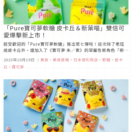
「Pure寶可夢軟糖 皮卡丘＆新葉喵」雙倍可
愛爆擊新上市！
超受歡迎的「Pure寶可夢軟糖」推出第七彈啦！這次除了老班
底皮卡丘外，還加入了《寶可夢 朱／紫》的草屬性新角色「新葉
喵」，兩個萌系寶貝的夢幻連動令人大呼期待。日本預計於
2023年10月19日
｜
美食
、
美食速報
、
日本便利商店
、
軟糖
、
皮卡
2023年10月24日上市，一共推出五款包裝都超級可愛，各位神
丘
、
寶可夢
奇寶貝大師們請準備出門找貨啦！