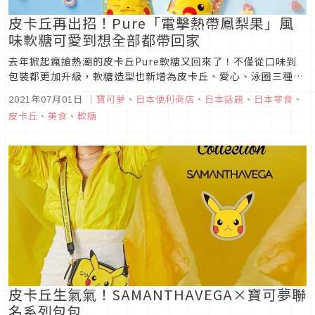
皮卡丘再出招！Pure「電擊熱帶鳳梨果」風
味軟糖可愛到想全部都帶回家
去年掀起瘋搶熱潮的皮卡丘Pure軟糖又回來了！不僅從口味到
包裝都更加升級，軟糖造型也新增為皮卡丘、愛心、泳圈三種形
狀組合，裡裡外外都充滿濃厚的夏季度假風格，這個夏天無法自
2021年07月01日
｜
寶可夢
、
日本便利商店
、
日本話題
、
日本零食
、
由地到處旅行也不用失落，在家一樣可以和皮卡丘創造酸甜清新
皮卡丘
、
美食
、
軟糖
的美好假期哦！皮卡丘Pure「電擊熱帶鳳梨果風味」軟糖皮卡
丘Pure繼第一...
皮卡丘生氣氣！SAMANTHAVEGA×寶可夢聯
名系列包包