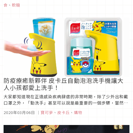
版面，意圖發揮最強電力電擊到大家暈倒，這次沒有時間讓你再
食
、
軟糖
猶豫，手刀準備搶買一波就對啦！皮卡丘Pure熱帶水果軟糖第2
彈來襲...
防疫療癒新夥伴 皮卡丘自動泡泡洗手機讓大
人小孩都愛上洗手！
大家都知道現在正逢感染疾病肆虐的非常時期，除了少外出和戴
口罩之外，「勤洗手」甚至可以說是最重要的一個步驟，當然搭
配肥皂與洗手乳殺菌效果都很不錯，但免接觸就可使用的感應式
2020年03月06日
｜
寶可夢
、
皮卡丘
、
購物
自動泡泡洗手機更是大受好評，日本的藥用肥皂專家「MUSE」
還特別新推出寶可夢的限定版本機體，這下不只大人，連家中小
孩都會心甘情願的愛...