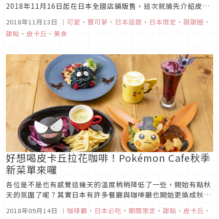
2018年11月16日起在日本全國店鋪販售，這次就搶先介紹皮卡
丘甜甜圈和其他期間限定甜甜圈的可愛模樣給大家！這段期間有
2018年11月13日
｜
可愛
、
寶可夢
、
日本話題
、
日本限定
、
甜甜圈
、
機會到日本的朋友，別忘了到日本Mister Donut 門市看看這些
甜點
、
皮卡丘
、
美食
可愛的皮卡丘囉！
好想喝皮卡丘拉花咖啡！Pokémon Cafe秋季
新菜單來囉
各位是不是也有感覺這幾天的溫度稍稍降低了一些，開始有點秋
天的氛圍了呢？其實日本有許多餐廳與咖啡廳也開始更換成秋季
菜單囉！像是日本橋的Pokémon Cafe就結合了萬聖節主題，
2018年09月14日
｜
咖啡廳
、
日本必吃
、
期間限定
、
甜點
、
皮卡丘
、
推出了9/8~10/31期間限定的秋季菜單，共有六項新餐點，一起