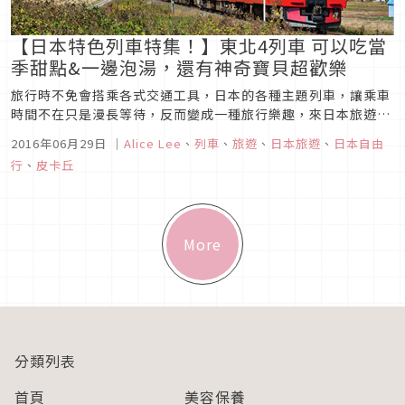
【日本特色列車特集！】東北4列車 可以吃當
季甜點&一邊泡湯，還有神奇寶貝超歡樂
旅行時不免會搭乘各式交通工具，日本的各種主題列車，讓乘車
時間不在只是漫長等待，反而變成一種旅行樂趣，來日本旅遊千
萬不能錯過各種有趣的特色列車，現在跟著小編一起看看東北有
2016年06月29日
｜
Alice Lee
、
列車
、
旅遊
、
日本旅遊
、
日本自由
趣的列車！FruiTea 福島號甜點列車行駛地點：東北本線 郡山
行
、
皮卡丘
～福島/ 磐越西線 郡山～会津若松搭乘重點：在奔馳咖啡廳中一
邊品嚐甜...
More
分類列表
首頁
美容保養