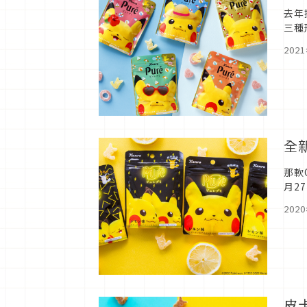
去年
三種
丘創
202
全
那軟
月2
羨慕
202
皮