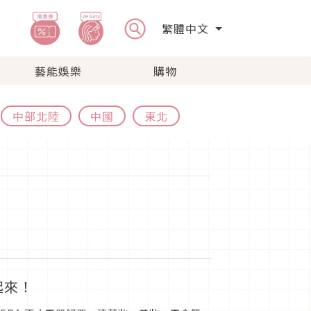
繁體中文
藝能娛樂
購物
中部北陸
中國
東北
起來！