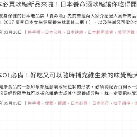
本必買軟糖新品來啦！日本養命酒軟糖讓你吃得
養身保健的日本老品牌「養命酒」先前曾經向大家介紹過人氣新商品
！2017 夏季日本女生健康養生就靠這三瓶！），以及時尚又可愛
最適合女孩享用的養命酒新商品發售）。這一次養命酒又將推出結合軟
8年03月26日
｜
伴手禮
、
日本必買
、
日本話題
、
日本超商美食
、
美容保養
本OL必備！好吃又可以隨時補充維生素的味覺糖
健康食品的一般印象都是膠囊或顆粒狀的形狀，必須得配合白開水一
想要輕鬆隨手就可以補充維他命或其他營養成分時，就一定要把味覺
糖的印象因該是紅遍台灣的コロロ果汁軟糖吧！其實味覺糖也有推出好
7年05月09日
｜
伴手禮
、
保養
、
健康
、
日本必買
、
日本流行
、
柚子胡椒
、