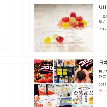
U
一直
感了
你絕
201
日
最近
巧克
201
定
、