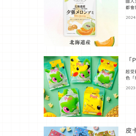
國人
都會
伴手
202
「
超受
色「
可愛
202
皮