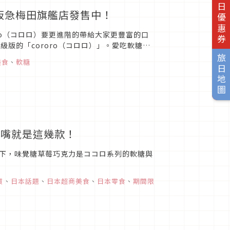
旅日優惠券
！阪急梅田旗艦店發售中！
ro（コロロ）要更進階的帶給大家更豐富的口
級版的「cororo（コロロ）」。愛吃軟糖的
旅日地圖
美食
、
軟糖
零嘴就是這幾款！
下，味覺糖草莓巧克力是ココロ系列的軟糖與
買
、
日本話題
、
日本超商美食
、
日本零食
、
期間限