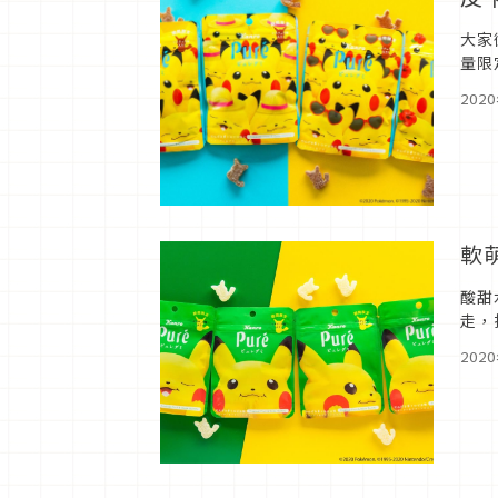
大家
量限
次沒
202
軟
酸甜
走，
帶皮
202