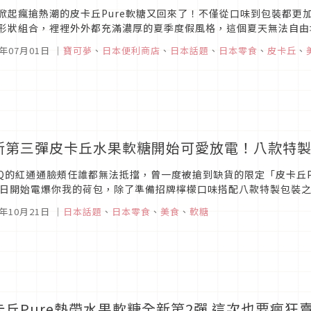
掀起瘋搶熱潮的皮卡丘Pure軟糖又回來了！不僅從口味到包裝都更
形狀組合，裡裡外外都充滿濃厚的夏季度假風格，這個夏天無法自由
造酸甜清新的美好假期哦！皮卡丘Pure「電擊熱帶鳳梨果風味」軟糖皮卡
1年07月01日
｜
寶可夢
、
日本便利商店
、
日本話題
、
日本零食
、
皮卡丘
、
新第三彈皮卡丘水果軟糖開始可愛放電！八款特
Q的紅通通臉頰任誰都無法抵擋，曾一度被搶到缺貨的限定「皮卡丘P
7日開始電爆你我的荷包，除了準備招牌檸檬口味搭配八款特製包裝
日本的各位，在這裡也想用力敲碗希望台灣趕快跟上這一波！好評第三彈「
0年10月21日
｜
日本話題
、
日本零食
、
美食
、
軟糖
卡丘Pure熱帶水果軟糖全新第2彈 這次也要瘋狂