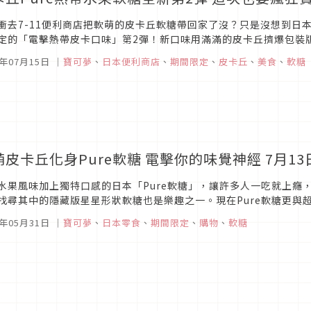
衝去7-11便利商店把軟萌的皮卡丘軟糖帶回家了沒？只是沒想到日本K
定的「電擊熱帶皮卡口味」第2彈！新口味用滿滿的皮卡丘擠爆包裝
有時間讓你再猶豫，手刀準備搶買一波就對啦！皮卡丘Pure熱帶水果軟
0年07月15日
｜
寶可夢
、
日本便利商店
、
期間限定
、
皮卡丘
、
美食
、
軟糖
萌皮卡丘化身Pure軟糖 電擊你的味覺神經 7月1
水果風味加上獨特口感的日本「Pure軟糖」，讓許多人一吃就上癮
找尋其中的隱藏版星星形狀軟糖也是樂趣之一。現在Pure軟糖更與
卡口味，做成皮卡丘造型的Pure軟糖，可愛到讓人捨不得吃啦！圖片來
0年05月31日
｜
寶可夢
、
日本零食
、
期間限定
、
購物
、
軟糖