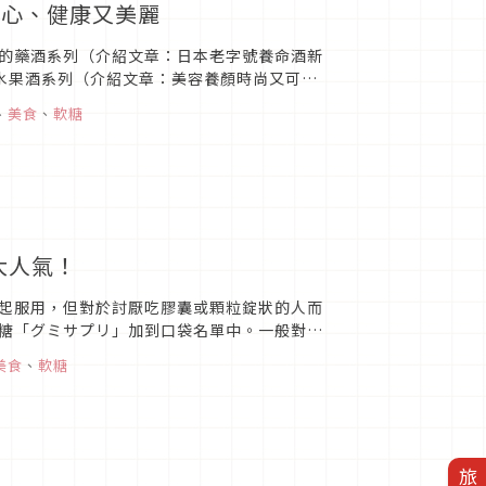
開心、健康又美麗
的藥酒系列（介紹文章：日本老字號養命酒新
的水果酒系列（介紹文章：美容養顏時尚又可
糖與營養補充品的全新系列...
、
美食
、
軟糖
大人氣！
起服用，但對於討厭吃膠囊或顆粒錠狀的人而
糖「グミサプリ」加到口袋名單中。一般對於
吃且兼具營養成分的果膠軟糖...
美食
、
軟糖