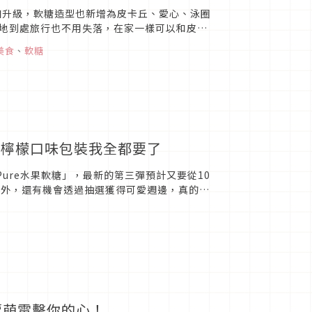
加升級，軟糖造型也新增為皮卡丘、愛心、泳圈
地到處旅行也不用失落，在家一樣可以和皮卡
丘Pure繼第一...
美食
、
軟糖
製檸檬口味包裝我全都要了
ure水果軟糖」，最新的第三彈預計又要從10
之外，還有機會透過抽選獲得可愛週邊，真的好
皮卡丘Pure...
賣萌電擊你的心！