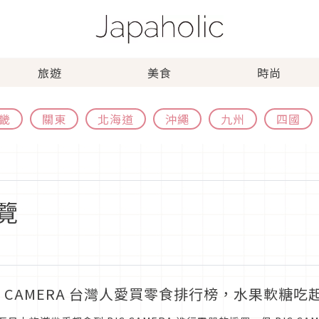
旅遊
美食
時尚
畿
關東
北海道
沖繩
九州
四國
覽
IC CAMERA 台灣人愛買零食排行榜，水果軟糖吃