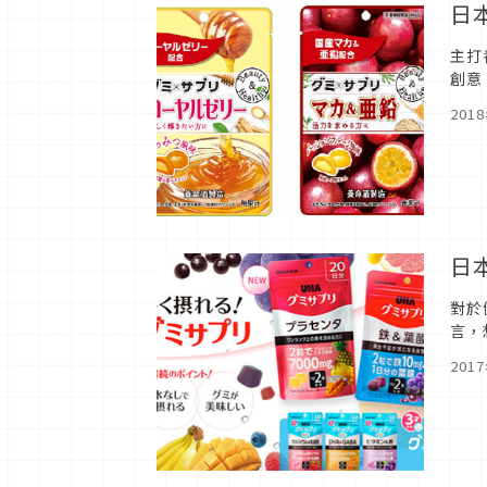
日
主打
創意
愛！
201
日
對於
言，
味覺
201