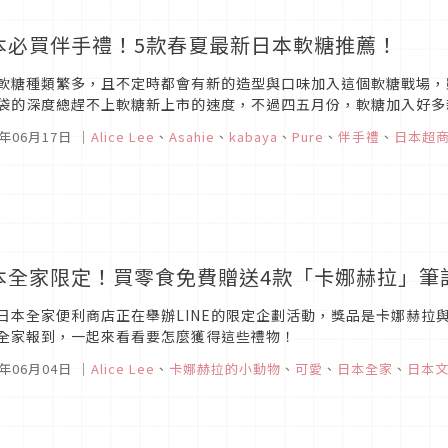
本必買伴手禮！5款春夏最新日本軟糖推薦！
軟糖種類繁多，且不定時都會有新的造型與口味加入這個軟糖戰場，
袋的深度總趕不上軟糖新上市的速度，不過四五月份，軟糖加入好多
讓人目不轉睛如寶石般的軟糖～【明治果汁軟糖-綠葡萄口味】明治果汁
6年06月17日
｜
Alice Lee
、
Asahie
、
kabaya
、
Pure
、
伴手禮
、
日本超
本全家限定！買零食免費贈送4款「卡娜赫拉」筆
日本全家便利商店正在舉辦LINE的限定企劃活動，獎品是卡娜赫拉
全家報到，一起來看看要怎麼獲得這些禮物！
6年06月04日
｜
Alice Lee
、
卡娜赫拉的小動物
、
可愛
、
日本全家
、
日本