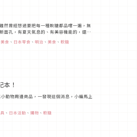
雖然曾經想過要把每一種軟糖都品嚐一遍，無
新面孔，有夏天氣息的、有美容機能的，還有
軟糖一直是便宜好入手的軟...
商美食
、
日本零食
、
明治
、
美食
、
軟糖
記本！
與小動物周邊商品，一發現這個消息，小編馬上
文具
、
日本活動
、
購物
、
軟糖