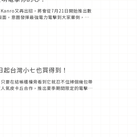
anro又再出招，將會從7月21日開始推出數
版面，意圖發揮最強電力電擊到大家暈倒，這
糖第2彈來襲...
3日起台灣小七也買得到！
，只要在結帳櫃檯旁看到它就忍不住掃個幾包帶
超人氣皮卡丘合作，推出夏季期間限定的電擊熱
源這款軟糖推出...