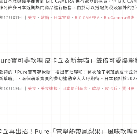
至日本旅遊幾乎都會到 BIC CAMERA 進行電器的採買，但 BIC 
陳列許多日本近期熱門商品進行販售。由於可以搭配免稅及額外的折價券使
禮、藥妝或美妝的另一選擇。本文將向大家介紹 2024 年 ...
4年12月07日
｜
美食
、
軟糖
、
日本零食
、
BIC CAMERA
、
BicCamera優惠
Pure寶可夢軟糖 皮卡丘＆新葉喵」雙倍可愛爆擊
歡迎的「Pure寶可夢軟糖」推出第七彈啦！這次除了老班底皮卡丘
新葉喵」，兩個萌系寶貝的夢幻連動令人大呼期待。日本預計於2023
，各位神奇寶貝大師們請準備出門找貨啦！
3年10月19日
｜
美食
、
美食速報
、
日本便利商店
、
軟糖
、
皮卡丘
、
寶可夢
卡丘再出招！Pure「電擊熱帶鳳梨果」風味軟糖