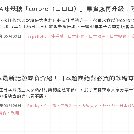
HA味覺糖「cororo（コロロ）」果實感再升級
以來這款水果軟糖是大家赴日必買伴手禮之一，很追求食感的coro
！2017年4月26日（三）於阪急梅田地下一樓的洋菓子區開始販售高
對不要錯過這次cororo帶給我們的新驚喜！
7年05月03日
｜
Japaholic
、
伴手禮
、
日本必買
、
日本限定
、
日本零食
、
本最新話題零食介紹！日本超商絕對必買的軟糖
在日本網路上大家熱烈討論的話題零食中，挑了三樣來跟大家分享一
力相結合的進化奢華版。
7年03月26日
｜
Pocky
、
伴手禮
、
午後紅茶
、
大塚太太
、
巧克力
、
日本必
美食
、
軟糖