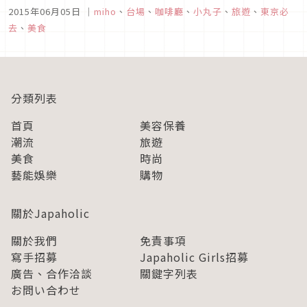
店正夯，先前的小叮噹，蛋黃哥都相繼登場。今年三月，位於台
2015年06月05日
｜
miho
、
台場
、
咖啡廳
、
小丸子
、
旅遊
、
東京必
場的富士電視台的ㄧ樓，小丸子的期間限定咖啡店也正式開幕
去
、
美食
囉。不管是入口處還是室內，顏色都很繽紛。讓人馬上就會轉換
為歡樂的情緒。店裡也會...
分類列表
首頁
美容保養
潮流
旅遊
美食
時尚
藝能娛樂
購物
關於Japaholic
關於我們
免責事項
寫手招募
Japaholic Girls招募
廣告、合作洽談
關鍵字列表
お問い合わせ