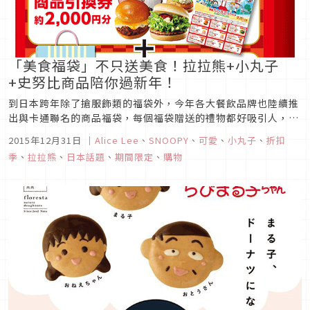
「美食福袋」不只送美食！拉拉熊+小丸子
+史努比商品陪你過新年！
到日本跨年除了搶服飾類的福袋外，今年各大餐飲品牌也陸續推
出與卡通聯名的商品福袋，每個福袋贈送的禮物都好吸引人，新
年就是要開心的吃吃喝喝，千萬不要錯過這些人氣卡通聯名款的
2015年12月31日
｜
Alice Lee
、
SNOOPY
、
可愛
、
小丸子
、
折扣
餐飲福袋囉！
季
、
拉拉熊
、
日本話題
、
期間限定
、
購物