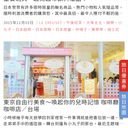
日本常常有許多限時限量的聯名商品、熱門小物和人氣贈品等，
隨時刺激消費者的購買慾，其中最高招、最令人應付不暇的是同
一種商品還設計出許多不同的款式，讓人想全數收集起來才肯罷
2015年11月03日
｜
LE CREUSET
、
午後紅茶
、
大塚太太
、
娛樂
、
小
休！此外有些商品還常常搭配各式各樣的銷售活動，比如限定期
丸子
、
日本超商
、
日本限時
、
日本限量
、
杯緣子
、
美樂蒂
、
迪士尼
間的扭蛋、兒童套餐的贈品、商品點數兌換贈品、超商超市飲料
的贈品活動等等。每次...
旅日優惠券
旅日地圖
東京自由行美食～喚起你的兒時記憶 咖啡廳
咖啡店／台場
小時候幾乎每天放學回到家裡第一件事情就是把書包放一邊，搶
走弟弟手中的遙控器，轉台到播有小丸子的那台。最近主題咖啡