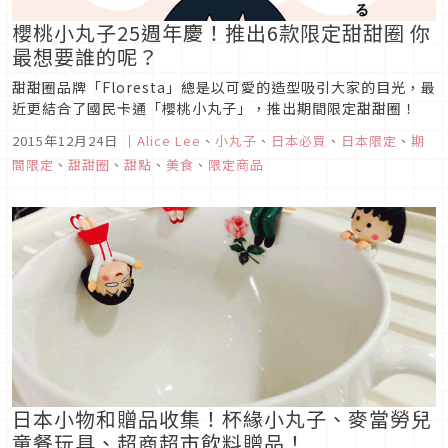
櫻桃小丸子25週年慶！推出6款限定甜甜圈 你
最想要誰的呢？
甜甜圈品牌「Floresta」總是以可愛的造型吸引大家的目光，最
近更結合了國民卡通「櫻桃小丸子」，推出期間限定甜甜圈！
2015年12月24日
｜
Alice Lee
、
小丸子
、
日本必買
、
日本限定
、
期
間限定
、
甜甜圈
、
甜點
、
美食
、
限定商品
日本小物和贈品收集！杯緣小丸子、麥當勞兒
童餐玩具、超商超市飲料贈品！