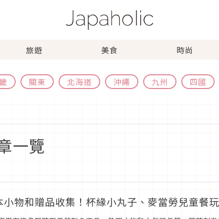
旅遊
美食
時尚
畿
關東
北海道
沖繩
九州
四國
章一覽
本小物和贈品收集！杯緣小丸子、麥當勞兒童餐