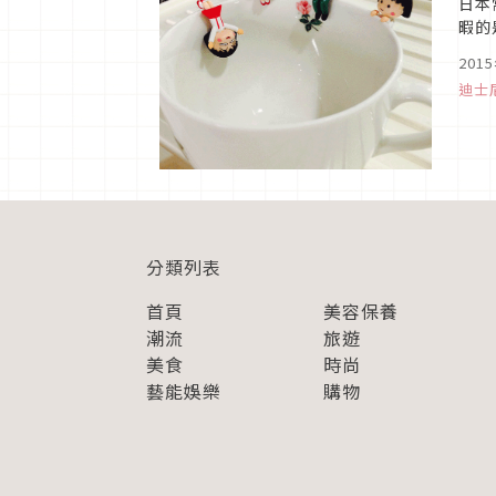
日本
暇的
活動
201
迪士
分類列表
首頁
美容保養
潮流
旅遊
美食
時尚
藝能娛樂
購物