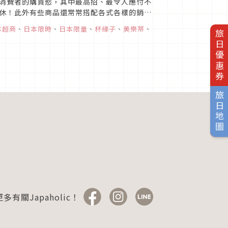
消費者的購買慾，其中最高招、最令人應付不
休！此外有些商品還常常搭配各式各樣的銷售
市飲料的贈品活動等等。每次...
本超商
、
日本限時
、
日本限量
、
杯緣子
、
美樂蒂
、
旅日優惠券
旅日地圖
多有關Japaholic！