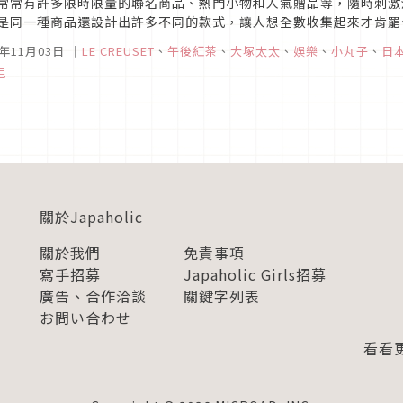
常常有許多限時限量的聯名商品、熱門小物和人氣贈品等，隨時刺激
是同一種商品還設計出許多不同的款式，讓人想全數收集起來才肯罷
，比如限定期間的扭蛋、兒童套餐的贈品、商品點數兌換贈品、超商超
5年11月03日
｜
LE CREUSET
、
午後紅茶
、
大塚太太
、
娛樂
、
小丸子
、
日
尼
關於Japaholic
關於我們
免責事項
寫手招募
Japaholic Girls招募
廣告、合作洽談
關鍵字列表
お問い合わせ
看看更