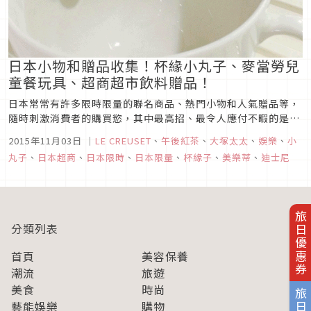
日本小物和贈品收集！杯緣小丸子、麥當勞兒
童餐玩具、超商超市飲料贈品！
日本常常有許多限時限量的聯名商品、熱門小物和人氣贈品等，
隨時刺激消費者的購買慾，其中最高招、最令人應付不暇的是同
一種商品還設計出許多不同的款式，讓人想全數收集起來才肯罷
2015年11月03日
｜
LE CREUSET
、
午後紅茶
、
大塚太太
、
娛樂
、
小
休！此外有些商品還常常搭配各式各樣的銷售活動，比如限定期
丸子
、
日本超商
、
日本限時
、
日本限量
、
杯緣子
、
美樂蒂
、
迪士尼
間的扭蛋、兒童套餐的贈品、商品點數兌換贈品、超商超市飲料
的贈品活動等等。每次...
旅日優惠券
分類列表
首頁
美容保養
潮流
旅遊
美食
時尚
藝能娛樂
購物