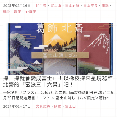
豆半島一起來個二日一夜溫泉之旅。又或者是向西邊往富士山的
2025年02月16日
｜
伴手禮
、
富士山
、
日本必買
、
日本零食
、
甜點
、
方向去，經過櫻桃小丸子的故鄉，到可以看見富士山的靜岡縣富
購物
、
靜岡
、
47靜岡
士山世界遺產中心遠遠眺望富士山等。都來到了靜岡遊玩了，離
開前當然也得帶一些當地...
擦一擦就會變成富士山！以橡皮擦來呈現葛飾
北齋的「富嶽三十六景」吧！
一家名叫「プラス」（plus）的文具用品製造商即將在2024年6
月20日起開始販售「エアイン 富士山消しゴム＜限定＞葛飾北
斎」（暫譯AIR-IN 富士山橡皮擦<限定>葛飾北齋），今天就讓
2024年06月17日
｜
文具雜貨
、
購物
、
富士山
我們來看看這款神奇的橡皮擦究竟是怎麼變成富士山的吧！