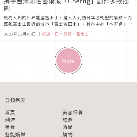
攜手台灣知名藝術家「Cherng」創作多款插
圖
廣為人知的世界遺產富士山，是人人到訪日本必朝聖的景點。而
距離富士山最近的城市「富士吉田市」，其市中心「本町通」則
是著名的打卡拍照景點。為紀念富士山登錄世界文化遺産10周
2023年12月09日
｜
旅遊
、
日本景點
、
富士山
年，富士吉田市特別邀請到台灣知名藝術家「Cherng」帶著筆
下最知名的角色LAIMO一同到距離富士山最近的街區「西裏」遊
玩。
More
分類列表
首頁
美容保養
潮流
旅遊
美食
時尚
藝能娛樂
購物