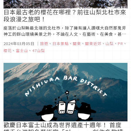
日本最古老的櫻花在哪裡？前往山梨北杜市來
段浪漫之旅吧！
座落於山梨縣最北端的北杜市，除了擁有讓人讚嘆大自然那鬼斧
神工的群山環繞美景之外，不論在人文、在藝術、在美食，甚至
在專屬大人們的浪漫上都有蓬勃的發展，接下來就一起來探看這
2024年03月05日
｜
旅遊
、
日本景點
、
關東
、
關東近郊
、
山梨
、
PR
、
塊令人嚮往的旅遊勝地究竟有著怎麼樣的魅力吧！
櫻花
、
富士山
、
47山梨
歡慶日本富士山成為世界遺產十週年！ 首度