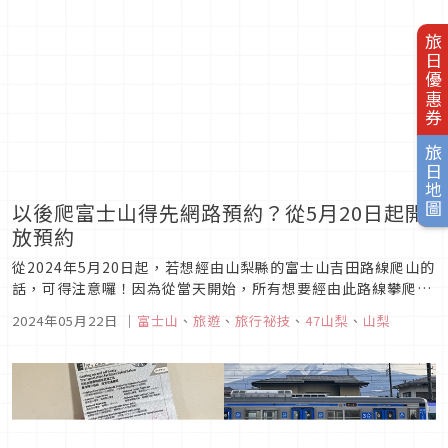
旅日優惠券
旅日地圖
以後爬富士山得先網路預約？從5月20日起開
放預約
從2024年5月20日起，若想經由山梨縣的富士山吉田路線爬山的
話，可得注意囉！因為從當天開始，所有想要經由此路線攀爬富
士山的登山客都得事先於網路上進行預約才行。為什麼會在今年
2024年05月22日
｜
富士山
、
旅遊
、
旅行祕技
、
47山梨
、
山梨
出現這樣的規定呢？