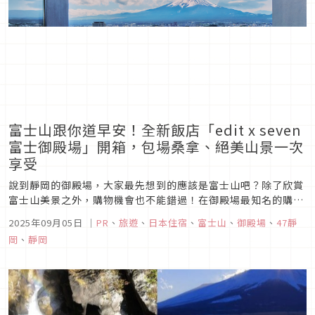
富士山跟你道早安！全新飯店「edit x seven
富士御殿場」開箱，包場桑拿、絕美山景一次
享受
說到靜岡的御殿場，大家最先想到的應該是富士山吧？除了欣賞
富士山美景之外，購物機會也不能錯過！在御殿場最知名的購物
天堂「御殿場 Premium Outlets」不只可以購物血拼，還有許
2025年09月05日
｜
PR
、
旅遊
、
日本住宿
、
富士山
、
御殿場
、
47靜
多景點值得停留一晚好好造訪。本文將為大家介紹御殿場推薦的
岡
、
靜岡
景點，並開箱今年新開幕、可以看到富士山的絕美飯店「edit
x...