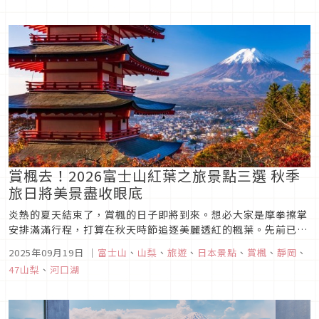
賞楓去！2026富士山紅葉之旅景點三選 秋季
旅日將美景盡收眼底
炎熱的夏天結束了，賞楓的日子即將到來。想必大家是摩拳擦掌
安排滿滿行程，打算在秋天時節追逐美麗透紅的楓葉。先前已經
介紹過富士山推薦住宿以及河口湖推薦景點。這篇要來推薦的是
2025年09月19日
｜
富士山
、
山梨
、
旅遊
、
日本景點
、
賞楓
、
靜岡
、
富士山周遭方便抵達的賞楓好去處，可以讓你同時欣賞到楓葉以
47山梨
、
河口湖
及富士山美景，一日遊也能走遍，趕快來瞧瞧吧！