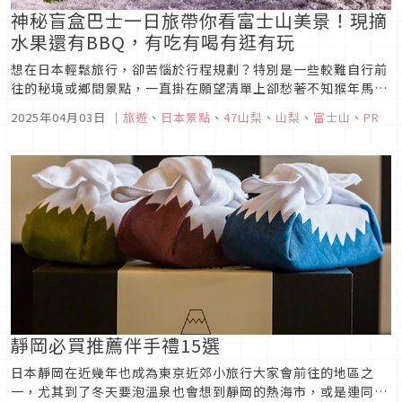
神秘盲盒巴士一日旅帶你看富士山美景！現摘
水果還有BBQ，有吃有喝有逛有玩
想在日本輕鬆旅行，卻苦惱於行程規劃？特別是一些較難自行前
往的秘境或鄉間景點，一直掛在願望清單上卻愁著不知猴年馬月
才能實現？不如就來參考看看「Club Tourism」上的行程吧！
2025年04月03日
｜
旅遊
、
日本景點
、
47山梨
、
山梨
、
富士山
、
PR
這裡提供超過6000種國內旅遊行程，可選擇從大家熟悉的東
京、大阪等主要城市出發，也可抵達抵達當地後再參加，非常地
自由且彈性...
靜岡必買推薦伴手禮15選
日本靜岡在近幾年也成為東京近郊小旅行大家會前往的地區之
一，尤其到了冬天要泡溫泉也會想到靜岡的熱海市，或是連同伊