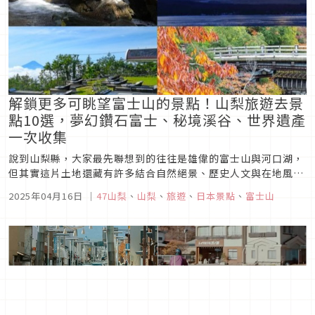
解鎖更多可眺望富士山的景點！山梨旅遊去景
點10選，夢幻鑽石富士、秘境溪谷、世界遺產
一次收集
說到山梨縣，大家最先聯想到的往往是雄偉的富士山與河口湖，
但其實這片土地還藏有許多結合自然絕景、歷史人文與在地風情
的好去處。從古色古香的街道散策，到能俯瞰富士山全景的高原
2025年04月16日
｜
47山梨
、
山梨
、
旅遊
、
日本景點
、
富士山
露台，再到一年四季風景變幻的溪谷與秘境湖泊，山梨的魅力遠
超乎你的想像。 本篇精選出「山梨必去景點10選」，無論是初
次造訪，或是...