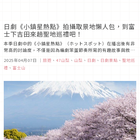
日劇《小鎮星熱點》拍攝取景地懶人包，到富
士下吉田來趟聖地巡禮吧！
本季日劇中的《小鎮星熱點》（ホットスポット）在播出後有非
常高的討論度，不僅是因為編劇笨蛋節奏所寫的有趣故事與敘事
方式，更是因為整部劇都在大家熟悉的富士山周邊、富士吉田市
2025年04月07日
｜
旅遊
、
47山梨
、
山梨
、
日劇
、
日劇景點
、
聖地巡
取景，而讓觀眾更有親近感！這篇就來整理《小鎮星熱點》中常
禮
、
富士山
見的幾個拍攝取景地，讓大家到富士山時可以順便朝聖踩點！