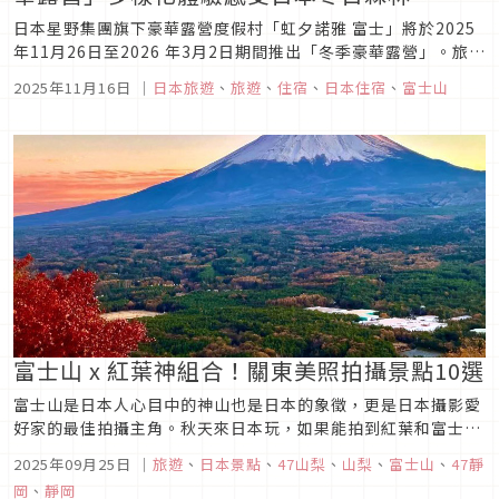
日本星野集團旗下豪華露營度假村「虹夕諾雅 富士」將於2025
年11月26日至2026 年3月2日期間推出「冬季豪華露營」。旅客
可以體驗在靜謐火焰與音樂中沉醉的「冬宵營火酒吧」、以及於
2025年11月16日
｜
日本旅遊
、
旅遊
、
住宿
、
日本住宿
、
富士山
「森居交誼廳」中圍坐暖桌、玩樂桌遊，感受冬日圍爐的溫馨氛
圍。在這段最想窩進室內的季節，透過與自然共處的戶外體驗，
感受冬...
富士山 x 紅葉神組合！關東美照拍攝景點10選
富士山是日本人心目中的神山也是日本的象徵，更是日本攝影愛
好家的最佳拍攝主角。秋天來日本玩，如果能拍到紅葉和富士山
同框的美照，肯定是本次旅遊最佳的戰利品！這次和大家介紹10
2025年09月25日
｜
旅遊
、
日本景點
、
47山梨
、
山梨
、
富士山
、
47靜
個「富士山x紅葉」神組合拍攝景點，依景點到達難易度分成
岡
、
靜岡
初、中、高三個等級，喜愛攝影的旅人請務必收藏起來！