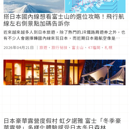
搭日本國內線想看富士山的選位攻略！飛行航
線左右側景點加碼告訴你
近來越來越多人到日本旅遊，除了熱門的JR鐵路周遊券之外，也
有不少人會選擇轉國內線來玩日本，而近期日本籍航空像是
JAL、ANA也常有買國際線送一段國內線的促銷，非常划算！而
2026年04月21日
｜
旅遊
、
旅行祕技
、
富士山
、
47福岡
、
札幌
且若在白天搭的話，兩家其實都有提供富士山航線選位介紹，讓
你擁有更豐富的旅遊體驗！
日本豪華露營度假村 虹夕諾雅 富士「冬季豪
華露營」多樣化體驗感受日本冬日森林