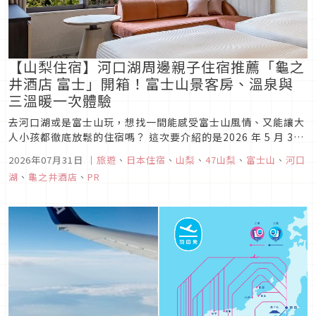
【山梨住宿】河口湖周邊親子住宿推薦「龜之
井酒店 富士」開箱！富士山景客房、溫泉與
三溫暖一次體驗
去河口湖或是富士山玩，想找一間能感受富士山風情、又能讓大
人小孩都徹底放鬆的住宿嗎？ 這次要介紹的是2026 年 5 月 30
日重新品牌開幕的「龜之井酒店 富士」，位在山梨縣富士吉田
2026年07月31日
｜
旅遊
、
日本住宿
、
山梨
、
47山梨
、
富士山
、
河口
市，坐落在富士山森林環繞的安靜環境中，從河口湖IC或富士吉
湖
、
龜之井酒店
、
PR
田IC開車約5分鐘即可抵達。