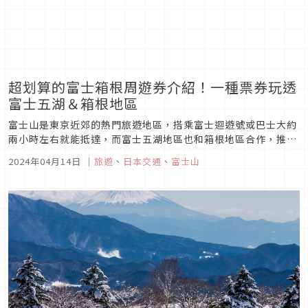
超划算的富士箱根周遊券介紹！一種票券玩透
富士五湖＆箱根地區
富士山是東京近郊的熱門旅遊地區，搭乘富士迴遊號或巴士大約
兩小時左右就能抵達，而富士五湖地區也和箱根地區合作，推出
了「富士箱根周遊券」，不僅可以搭乘富士急行巴士，更可以搭
2024年04月14日
｜
旅遊
、
日本交通
、
富士山
乘箱根地區的登山電車、登山纜車、遊船全都在的使用範圍中，
讓你可以一券在手無腦玩！