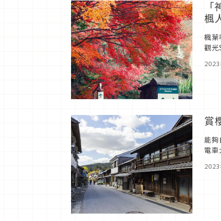
「
楓
楓葉
觀光
甲山
202
賞
能夠
電車
非常
202