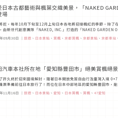
日本古都藝術與楓葉交織美景，「NAKED GARDEN
登場
將近，每年10月下旬至12月上旬日本各地將迎接楓紅的季節，除了
，由新世代創意團隊「NAKED, INC.」打造的「NAKED GARDEN 
月，在京都市內規劃8處藝術展場，將世界遺產二條城、仁...
3年09月30日
｜
旅遊
、
日本景點
、
賞楓
、
京都賞楓
、
京都景點
、
京都車站
田汽車本社所在地「愛知縣豐田市」絕美賞楓絕
了許久終於迎來國境解封，隨著日本開放免簽自由行及臺灣入境 0+
機票準備前往日本旅行了！而位在日本中部地區的愛知縣豐田市，是
不僅是世界知名汽車品牌「TOYOTA」總公司的所在地
2年11月16日
｜
旅遊
、
日本景點
、
愛知
、
日本賞楓
、
賞楓
、
47愛知