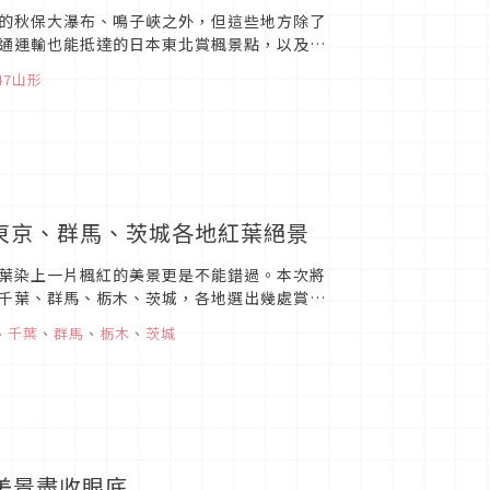
的秋保大瀑布、鳴子峽之外，但這些地方除了
通運輸也能抵達的日本東北賞楓景點，以及超
47山形
驗東京、群馬、茨城各地紅葉絕景
葉染上一片楓紅的美景更是不能錯過。本次將
千葉、群馬、栃木、茨城，各地選出幾處賞楓
快把握機會規劃你的關東賞楓...
、
千葉
、
群馬
、
栃木
、
茨城
將美景盡收眼底