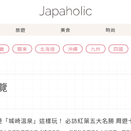
旅遊
美食
時尚
畿
關東
北海道
沖繩
九州
四國
覽
遊「城崎溫泉」這樣玩！ 必訪紅葉五大名勝 周遊