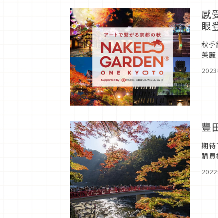
感受
眼
秋季
美麗
3個
202
豐
期待
購買
田市
202