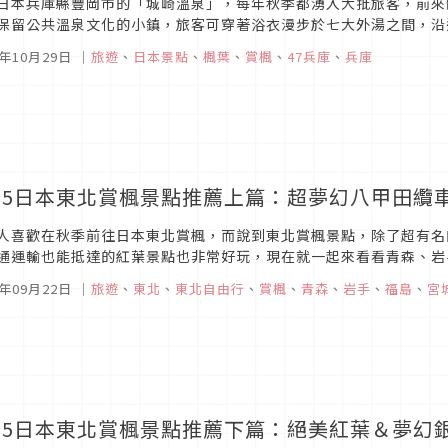
日本兵庫縣豐岡市的「城崎溫泉」，每年秋季都湧入大批旅客，前來
保留公共溫泉文化的小鎮，旅客可穿著浴衣漫步於七大外湯之間，沿
當地觀光單位預估，今年最佳賞楓期為11月中旬起至12月上旬，正是
5年10月29日
｜
旅遊
、
日本景點
、
楓葉
、
賞楓
、
47兵庫
、
兵庫
025日本東北賞楓景點推薦上篇：超夢幻八甲田纜
人喜歡在秋季前往日本東北賞楓，而說到東北賞楓景點，除了超有名
通運輸也能抵達的紅葉景點也非常好玩，現在就一起來看看青森、岩
5年09月22日
｜
旅遊
、
東北
、
東北自由行
、
賞楓
、
青森
、
岩手
、
福島
、
宮
025日本東北賞楓景點推薦下篇：絕美紅葉＆夢幻