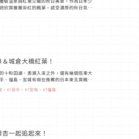
體驗溫泉與紅葉交織的秋日美景。作為日本少
途欣賞層層染紅的楓葉，感受濃厚的秋日氛
造訪的黃金時節。以下為城崎...
車＆城倉大橋紅葉！
的十和田湖、奧瀨入溪之外，還有幾個搭乘大
手、福島、宮城有哪些推薦的日本東北賞楓景
城
、
47岩手
、
47宮城
、
47福島
銀杏一起追起來！