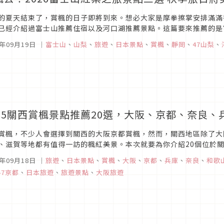
的夏天結束了，賞楓的日子即將到來。想必大家是摩拳擦掌安排滿滿
已經介紹過富士山推薦住宿以及河口湖推薦景點。這篇要來推薦的是
欣賞到楓葉以及富士山美景，一日遊也能走遍，趕快來瞧瞧吧！
5年09月19日
｜
富士山
、
山梨
、
旅遊
、
日本景點
、
賞楓
、
靜岡
、
47山梨
、
025關西賞楓景點推薦20選，大阪、京都、奈良
賞楓，不少人會選擇到關西的大阪京都賞楓，然而，關西地區除了大
、滋賀等地都有值得一訪的楓紅美景。本次就要為你介紹20個位於
賞楓之旅的話，不妨參考看看本篇文章中推薦的賞楓景點，抓住最佳
5年09月18日
｜
旅遊
、
日本景點
、
賞楓
、
大阪
、
京都
、
兵庫
、
奈良
、
和歌
47京都
、
日本旅遊
、
旅遊景點
、
大阪旅遊