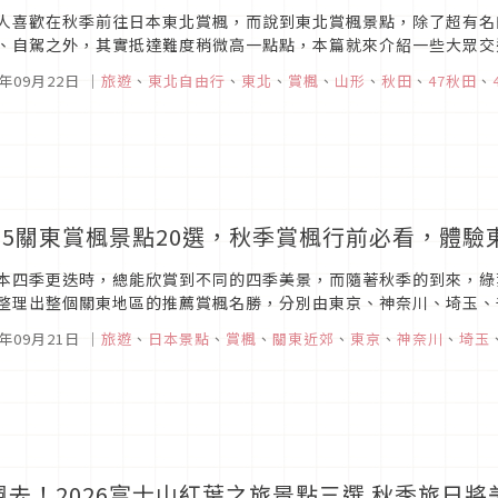
人喜歡在秋季前往日本東北賞楓，而說到東北賞楓景點，除了超有名
、自駕之外，其實抵達難度稍微高一點點，本篇就來介紹一些大眾交
銀杏景點！
5年09月22日
｜
旅遊
、
東北自由行
、
東北
、
賞楓
、
山形
、
秋田
、
47秋田
、
025關東賞楓景點20選，秋季賞楓行前必看，體
本四季更迭時，總能欣賞到不同的四季美景，而隨著秋季的到來，綠
整理出整個關東地區的推薦賞楓名勝，分別由東京、神奈川、埼玉、
佳地點，有計劃前往關東地區賞楓的人，絕不能錯過本篇文章的介紹。
5年09月21日
｜
旅遊
、
日本景點
、
賞楓
、
關東近郊
、
東京
、
神奈川
、
埼玉
楓去！2026富士山紅葉之旅景點三選 秋季旅日