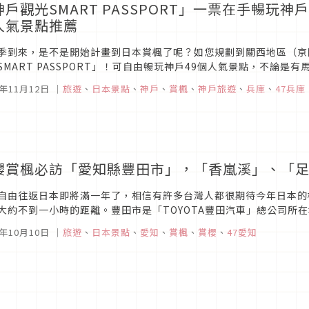
神戶觀光SMART PASSPORT」一票在手暢玩
人氣景點推薦
季到來，是不是開始計畫到日本賞楓了呢？如您規劃到關西地區（京
SMART PASSPORT」！可自由暢玩神戶49個人氣景點，不論
的森林植物園，所有賞楓景點一次包羅，CP值超高！
3年11月12日
｜
旅遊
、
日本景點
、
神戶
、
賞楓
、
神戶旅遊
、
兵庫
、
47兵庫
櫻賞楓必訪「愛知縣豐田市」，「香嵐溪」、「
自由往返日本即將滿一年了，相信有許多台灣人都很期待今年日本的
大約不到一小時的距離。豐田市是「TOYOTA豐田汽車」總公司所
廣大，郊外還有著名的賞楓名所「香嵐溪」，以及許多可以體驗各種自
3年10月10日
｜
旅遊
、
日本景點
、
愛知
、
賞楓
、
賞櫻
、
47愛知