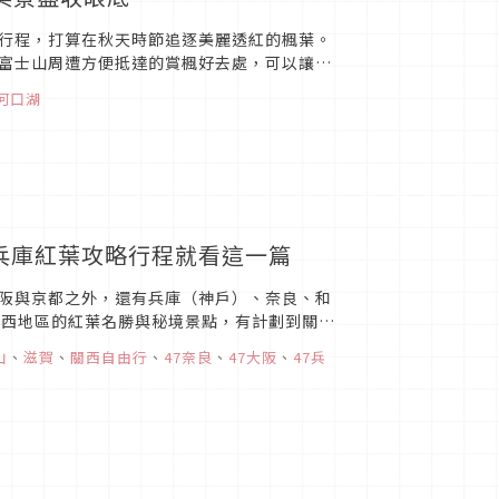
行程，打算在秋天時節追逐美麗透紅的楓葉。
富士山周遭方便抵達的賞楓好去處，可以讓你
河口湖
、兵庫紅葉攻略行程就看這一篇
阪與京都之外，還有兵庫（神戶）、奈良、和
關西地區的紅葉名勝與秘境景點，有計劃到關西
觀賞期前往吧！
山
、
滋賀
、
關西自由行
、
47奈良
、
47大阪
、
47兵