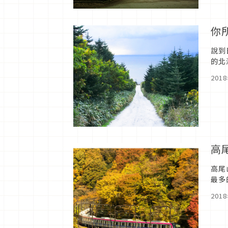
你
說到
的北
對北
201
高
高尾
最多
了讓
201