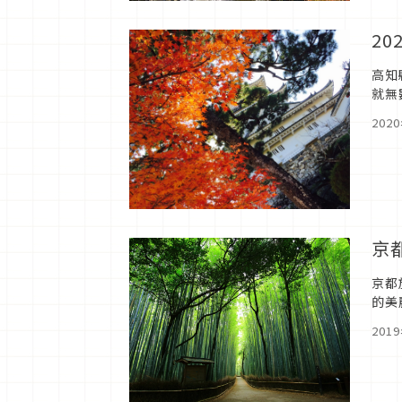
2
高知
就無
楓紅
202
京
京都
的美
給大
201