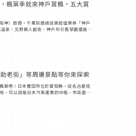
神戶，楓葉季就來神戶賞楓，五大賞
阪神）旅遊，千萬別錯過這張超值票券「神戶
是有馬溫泉、北野異人館街、神戶布引香草園還是六
足助老街」等周邊景點等你來探索
楓葉吧！日本豐田市位於愛知縣，從名古屋搭
在地，可以說是日本汽車產業的中樞，市區面積
然與文化的地方，因此，...