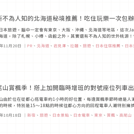
所不為人知的北海道秘境推薦！吃住玩樂一次包
日本旅遊，腦中一定會有東京、大阪、沖繩、北海道等地區，這次Jap
海道，除了札幌、小樽、函館之外，其實還有不為人知的世外桃源！
海道的印象。
8年11月20日
｜
PR
、
北海道
、
岩見澤
、
拉麵
、
旅遊
、
日本住宿推薦
、
日本
尾山賞楓季！搭上加開臨時增班的對號座位列車
山由於位在從都心搭電車約1小時的好位置，每逢賞楓季節時總是人潮
的時候，特別是15～18點的時候往都心方向的回程電車人潮特別擁
訪客們能更舒適悠哉的享受旅途，將以11月的星期六、星期日、國定假
8年10月18日
｜
新宿
、
旅遊
、
日本景點
、
日本電車
、
東京
、
賞楓
、
高尾山