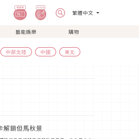
繁體中文
藝能娛樂
購物
中部北陸
中國
東北
卡解鎖但馬秋景