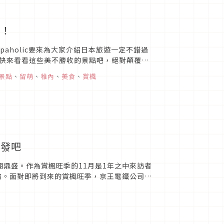
辦！
aholic要來為大家介紹日本旅遊一定不錯過
快來看看這些美不勝收的景點吧，絕對顛覆你
景點
、
留萌
、
稚內
、
美食
、
賞楓
出發吧
鼎盛。作為賞楓旺季的11月是1年之中來訪者
擠。面對即將到來的賞楓旺季，京王電鐵公司為
日為中心，首次試...