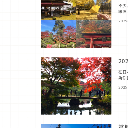
不少
跟團
美的
202
2
在日
為你
的絕
202
賞