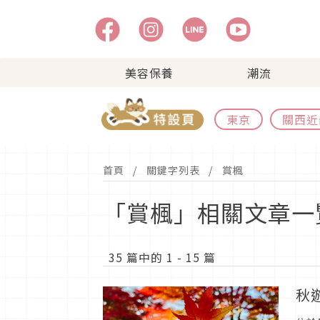
美容保養
潮流
東京
關西近
首頁
關鍵字列表
賞楓
「賞楓」相關文章一
35 篇中的 1 - 15 篇
秋