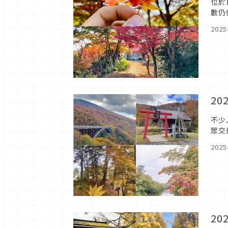
位於
數仍
圍。
202
2
不少
眾交
點！
202
2