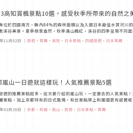
023高知賞楓景點10選，感受秋季所帶來的自然之
縣位於四國南方，縣內84%的森林面積以及入選日本最佳水質河川
數溪谷美景。夏季綠意盎然，秋季滿山楓紅，溪谷的四季呈現不同面
的景色，而到了11月下旬則是楓紅最美的時候。 本次就要為你推薦10
0年11月02日
｜
旅遊
、
賞楓
、
高知
、
日本景點
、
四國旅遊
、
日本賞楓
都嵐山一日遊就這樣玩！人氣推薦景點5選
旅遊的推薦景點超多，這次要介紹到嵐山玩，一定要去的人氣景點！
麗景點，加上京都特有的日式風情，有些景點穿上和服還更有感覺呢
家參考！
9年02月20日
｜
京都
、
和服
、
嵐山
、
旅遊
、
日本景點
、
賞楓