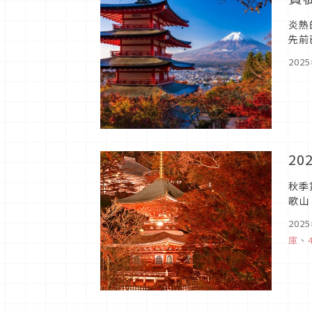
炎熱
先前
同時
202
2
秋季
歌山
來場
202
庫
、