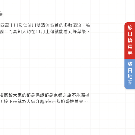
美
的四萬十川及仁淀川雙清流為首的多數清流，造
旅日優惠券
貌！而高知大約在11月上旬就能看到綠葉染上
個高知縣適合賞楓的...
旅日地圖
推薦給大家的都是保證都是京都之旅不能漏掉
！接下來就為大家介紹5個京都旅遊推薦景點