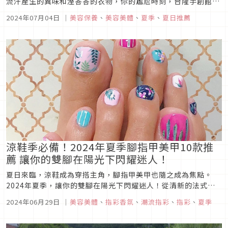
流汗產生的異味和溼答答的衣物，你的尷尬時刻，台隆手創館通
通知道！體溫調節因素人體在排出汗液同時，帶走身體的熱量、
2024年07月04日
｜
美容保養
、
美容美體
、
夏季
、
夏日推薦
濕潤保護肌膚並排出體內廢物！然而過度的汗水流失也該避免，
〈HANDS制汗專區〉精選商品6折起，這個夏天，讓手創館成為
你的制汗好幫手！
涼鞋季必備！2024年夏季腳指甲美甲10款推
薦 讓你的雙腳在陽光下閃耀迷人！
夏日來臨，涼鞋成為穿搭主角，腳指甲美甲也隨之成為焦點。
2024年夏季，讓你的雙腳在陽光下閃耀迷人！從清新的法式設
計到充滿活力的熱帶花卉圖案，腳指甲美甲不僅展現個性，更是
2024年06月29日
｜
美容美體
、
指彩香氛
、
潮流指彩
、
指彩
、
夏季
時尚態度的延伸。無論是海灘度假還是城市漫步，我們精心挑選
了十款必備的美甲風格，讓你在每個場景都能自信亮相。快來探