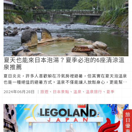
索這些潮流款式，為你...
夏天也能來日本泡湯？夏季必泡的6座清涼溫
泉推薦
夏日炎炎，許多人喜歡躲在冷氣房裡避暑，但其實在夏天泡溫泉
也是一種絕佳的避暑方式。溫泉不僅能讓人放鬆身心，更能幫助
促進血液循環。本文將推薦六座清涼溫泉，讓你在炎熱的夏季也
2024年06月28日
｜
旅遊
、
日本景點
、
溫泉
、
溫泉旅行
、
夏季
能享受泡湯的樂趣。
旅日優惠券