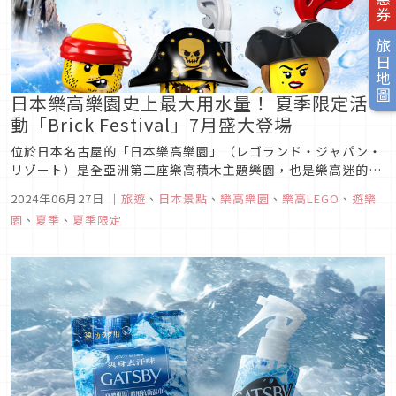
旅日地圖
日本樂高樂園史上最大用水量！ 夏季限定活
動「Brick Festival」7月盛大登場
位於日本名古屋的「日本樂高樂園」（レゴランド・ジャパン・
リゾート）是全亞洲第二座樂高積木主題樂園，也是樂高迷的聖
地。園區內除了多達40多種專為兒童設計的遊樂設施，還有超精
2024年06月27日
｜
旅遊
、
日本景點
、
樂高樂園
、
樂高LEGO
、
遊樂
緻的樂高模型和豐富的限定活動等等，是適合一家同樂的主題樂
園
、
夏季
、
夏季限定
園。今年7月13日~9月1日更將迎來樂園史上最大用水量的夏季
限定活動「Br...