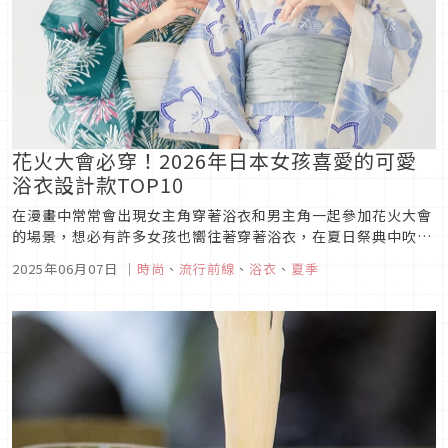
花火大會必穿！2026年日本女孩喜愛的可愛
浴衣設計款TOP10
在漫畫中常常會出現女主角穿著浴衣和男主角一起參加花火大會
的場景，想必有許多女孩也嚮往著穿著浴衣，在夏日祭典中吹著
微涼晚風輕搖紙扇漫步吧！為了創造珍貴的回憶浴衣可不能馬
2025年06月07日
｜
時尚
、
流行前線
、
浴衣
、
夏季
乎，不同的印花、色調讓大家遠遠一眼就能看到你，彷如漫畫中
的女主角般浪漫。