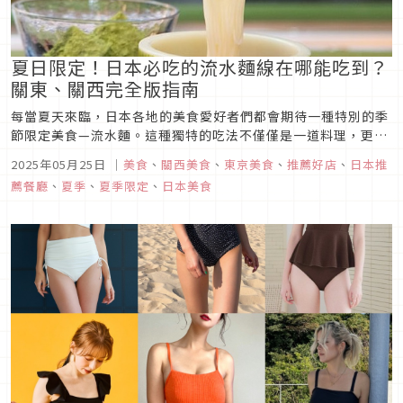
夏日限定！日本必吃的流水麵線在哪能吃到？
關東、關西完全版指南
每當夏天來臨，日本各地的美食愛好者們都會期待一種特別的季
節限定美食—流水麵。這種獨特的吃法不僅僅是一道料理，更是
一種融入夏日氛圍的體驗。流水麵線原本起源於日本的山區，究
2025年05月25日
｜
美食
、
關西美食
、
東京美食
、
推薦好店
、
日本推
竟在關東、關西地區這樣熱鬧的都市叢林有哪裡也能享受到這份
薦餐廳
、
夏季
、
夏季限定
、
日本美食
清涼和樂趣？今天就要向大家介紹 8 間流水麵餐廳，炎炎夏日就
是要享受流水麵的...