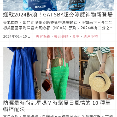
迎戰2024熱浪！GATSBY超夯涼感神物新登場
天氣悶熱，出門走沒幾步路便覺得滿臉通紅、汗如雨下。今年年
初美國國家海洋暨大氣總署（NOAA）預測：2024年有三分之一
的可能性會比2023年更暖，且2024年極高機率躋身有史以來最
2024年06月15日
｜
美容保養
、
美容美體
、
夏季
、
清涼小物
熱的5個年分之一。不過近年有許多精彩活動在戶外舉行，舉凡
音樂祭、啤酒節、棒球賽等，要用什麼方式度過酷熱的夏季，相
信是全台...
防曬是時尚剋星嗎？時髦夏日風情的 10 種草
帽搭配法
夏日來臨，陽光燦爛，防曬成為每個愛美女性的首要任務。草帽