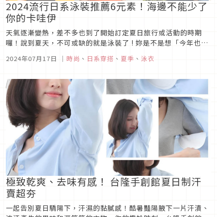
2024流行日系泳裝推薦6元素！海邊不能少了
你的卡哇伊
天氣逐漸變熱，差不多也到了開始訂定夏日旅行或活動的時期
囉！說到夏天，不可或缺的就是泳裝了 ! 妳是不是想「今年也穿
去年買的泳裝就好啦～」？ 難得可以穿泳裝，這樣就太可惜了！
2024年07月17日
｜
時尚
、
日系穿搭
、
夏季
、
泳衣
2024年，日系泳裝再次引領夏季潮流，讓你在海邊成為眾人目
光的焦點。無論是甜美可愛還是優雅性感，這些泳裝元素都能滿
足你的需求。下...
極致乾爽、去味有感！ 台隆手創館夏日制汗
賣超夯
一起告別夏日驕陽下，汗濕的黏膩感！酷暑豔陽腋下一片汗漬、