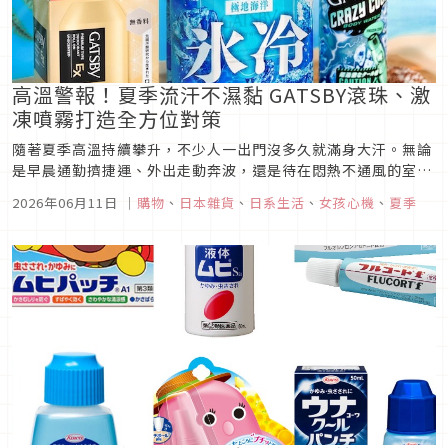
高溫警報！夏季流汗不濕黏 GATSBY滾珠、激
凍噴霧打造全方位對策
隨著夏季高溫持續攀升，不少人一出門沒多久就滿身大汗。無論
是早晨通勤擠捷運、外出走動奔波，還是待在悶熱不通風的室
內，身體總能感受到汗水帶來的濕黏不適；尤其長時間處於高溫
2026年06月11日
｜
購物
、
日本雜貨
、
日系生活
、
女孩心機
、
夏季
環境下，汗水與皮脂混合後，容易因與皮膚表面的細菌接觸而產
生氣味變化，進而形成令人困擾的汗味問題，也讓「身體清爽對
策」逐漸成為大眾關注的...