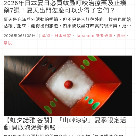
2026年日本夏日必買蚊蟲叮咬治療藥及止癢
藥7選！夏天出門怎麼可以少得了它們？
夏天是充滿戶外活動的季節，但不只是人想往外跑，蚊蟲也開始
活躍了起來。難得出門旅遊，如果被蚊蟲叮咬真的很掃興，更糟
糕的是，無意識地抓撓只會使傷口惡化。該如何消炎止癢呢？本
2026年06月08日
｜
購物
、
日本藥妝
、
Japaholic讀者優惠
、
夏季
、
篇將簡單介紹日本市售蚊蟲叮咬藥及止癢藥成分，看懂成分就能
藥妝
對症下藥，讓你出外旅行有備無患！
【虹夕諾雅 谷關】「山峠涼泉」夏季限定活
動 開啟泡湯新體驗