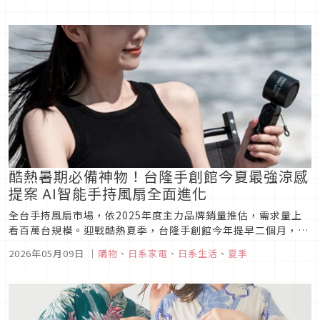
酷熱暑期必備神物！台隆手創館今夏最強涼感
提案 AI智能手持風扇全面進化
全台手持風扇市場，依2025年度主力品牌銷量推估，需求量上
看百萬台規模。迎戰酷熱夏季，台隆手創館今年提早二個月，搶
先上市最新款隨身扇，提供多功能、最輕量、輕巧便攜、時尚美
2026年05月09日
｜
購物
、
日系家電
、
日系生活
、
夏季
型、日韓人氣款式，即日起可於門市沁涼專區選購合用的個人隨
身小空調。新款隨身扇從早期送風基本款，到講求冰鎮面板降溫
雙重沁涼，年度新機...