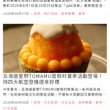
星野集團在台灣打造的首間奢華溫泉度假村「虹夕諾雅 谷關」，
將於2026年6月7日至10月25日推出「山峠涼泉」夏季限定活
動。台灣位處於亞熱帶地區，四季尤以夏季期間較長。面對全球
2026年06月07日
｜
旅遊
、
旅行祕技
、
星野集團
、
夏季
氣候變遷、夏季逐年 延長的趨勢，現代旅人偏好尋求遠離塵囂的
避暑勝地。谷關位於群山包圍、海拔800公尺處的溪谷山 麓地，
且夏季...
北海道星野TOMAMU度假村夏季活動登場！
持四大航空登機證享好禮
今年夏天，北海道星野TOMAMU度假村將推出一系列結合自
然、在地食材與文化的限定活動，不僅有大受歡迎又豪華的哈密
瓜刨冰，還有以玉米打造的精緻下午茶、烤玉米體驗等等，這波
2026年06月06日
｜
旅遊
、
日本旅遊
、
日本住宿
、
星野集團
、
夏季
、
三大活動焦點帶你搶先看！
47北海道