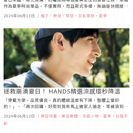
作為夏季時尚單品，不僅實用，而且款式多樣，無論是休閒度
假、都市摩登，還是波西米亞風情，都能輕鬆駕馭。本文將介紹
2024年06月13日
｜
帽子
、
時尚
、
穿搭
、
日系穿搭
、
夏季
10 種時尚草帽的搭配法，讓你在保持防曬的同時，展現最時髦
的夏日風情，成爲衆人矚目的焦點。
拯救崩潰夏日！ HANDS精選涼感環秒降溫
「穿戴方便，品質優良，真的體感溫度有下降，整體上蠻好
的！」、「再次回購，好用到買來馬上被家人搶走，等補貨到還
要再繼續購買。」，新商品一定要聽聽實際買過的顧客分享，品
2024年06月12日
｜
美容保養
、
美容美體
、
涼感小物
、
夏季
、
台隆手
牌永遠只會告知你商品很棒、很好，商品的好口碑才是一個好物
創
持續熱銷的重點！台隆手創館總是搶先一步，將日本生活好物同
步來台。HANDS〈涼感...