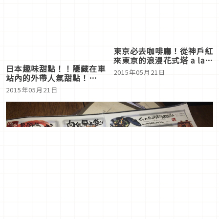
東京必去咖啡廳！從神戶紅
來東京的浪漫花式塔 a la
日本趣味甜點！！隱藏在車
campagne
2015年05月21日
站內的外帶人氣甜點！
【PART1】
2015年05月21日