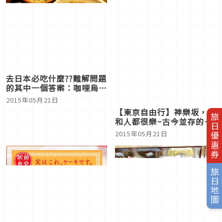
去日本必吃什麼??難解問題
的其中一個答案：咖哩烏龍
麵／東京、馬喰町
2015年05月21日
【東京自由行】神樂坂，神
旅日優惠券
和人都很樂~古今並存的散
步好地方
2015年05月21日
旅日地圖