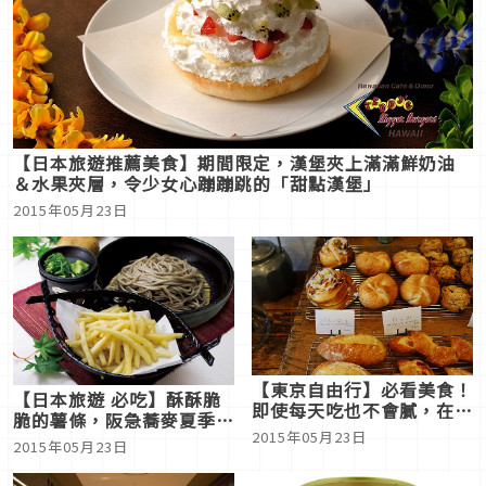
【日本旅遊推薦美食】期間限定，漢堡夾上滿滿鮮奶油
＆水果夾層，令少女心蹦蹦跳的「甜點漢堡」
2015年05月23日
【東京自由行】必看美食！
【日本旅遊 必吃】酥酥脆
即使每天吃也不會膩，在令
脆的薯條，阪急蕎麥夏季限
人喜愛的麵包店享受超幸福
2015年05月23日
定「薯條蕎麥麵」注目！
2015年05月23日
的咖啡時光@夜鶯與穀雨