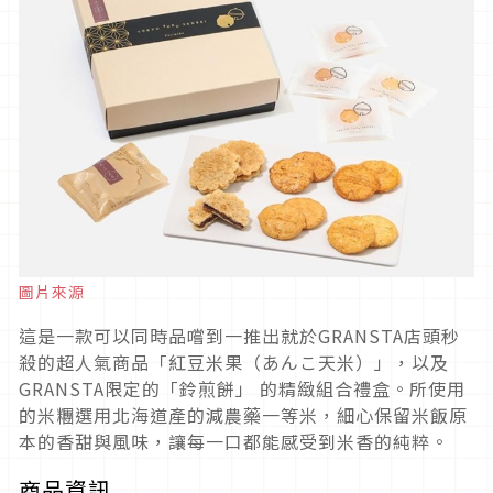
圖片來源
這是一款可以同時品嚐到一推出就於GRANSTA店頭秒
殺的超人氣商品「紅豆米果（あんこ天米）」，以及
GRANSTA限定的「鈴煎餅」 的精緻組合禮盒。所使用
的米糰選用北海道產的減農藥一等米，細心保留米飯原
本的香甜與風味，讓每一口都能感受到米香的純粹。
商品資訊