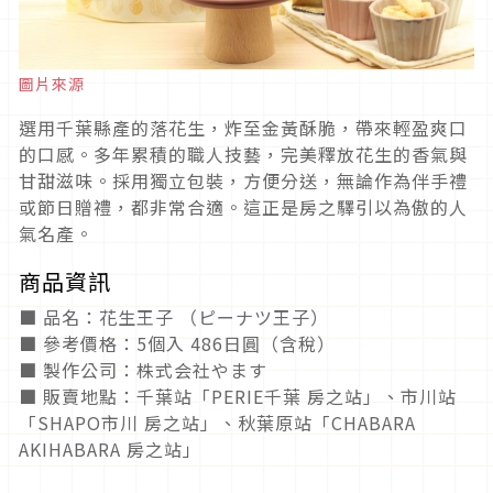
圖片來源
選用千葉縣產的落花生，炸至金黃酥脆，帶來輕盈爽口
的口感。多年累積的職人技藝，完美釋放花生的香氣與
甘甜滋味。採用獨立包裝，方便分送，無論作為伴手禮
或節日贈禮，都非常合適。這正是房之驛引以為傲的人
氣名產。
商品資訊
■ 品名：花生王子 （ピーナツ王子）
■ 參考價格：5個入 486日圓（含稅）
■ 製作公司：株式会社やます
■ 販賣地點：千葉站「PERIE千葉 房之站」、市川站
「SHAPO市川 房之站」、秋葉原站「CHABARA
AKIHABARA 房之站」