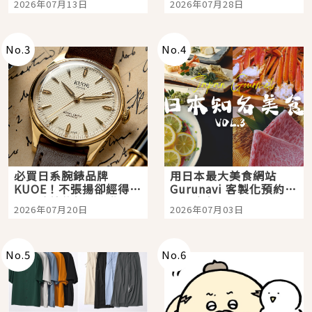
2026年07月13日
2026年07月28日
購物、美食及夜景，一
次全體驗
No.
3
No.
4
必買日系腕錶品牌
用日本最大美食網站
KUOE！不張揚卻經得起
Gurunavi 客製化預約九
時間洗鍊的經典之作五
大都市餐廳，打造專屬
2026年07月20日
2026年07月03日
選
美食體驗！
No.
5
No.
6