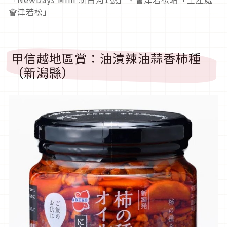
會津若松」
甲信越地區賞：油漬辣油蒜香柿種
（新潟縣）