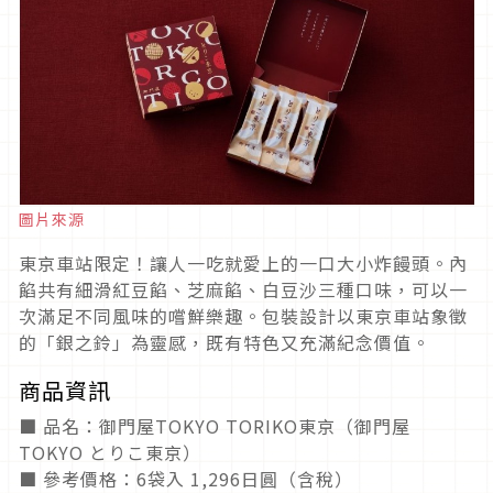
圖片來源
東京車站限定！讓人一吃就愛上的一口大小炸饅頭。內
餡共有細滑紅豆餡、芝麻餡、白豆沙三種口味，可以一
次滿足不同風味的嚐鮮樂趣。包裝設計以東京車站象徵
的「銀之鈴」為靈感，既有特色又充滿紀念價值。
商品資訊
■ 品名：御門屋TOKYO TORIKO東京（御門屋
TOKYO とりこ東京）
■ 參考價格：6袋入 1,296日圓（含稅）