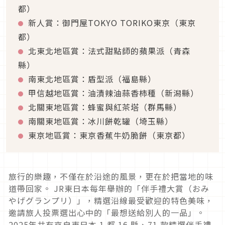
都）
新人賞：御門屋TOKYO TORIKO東京（東京
都）
北東北地區賞：法式甜點師的蘋果派（青森
縣）
南東北地區賞：盾型派（福島縣）
甲信越地區賞：油漬辣油蒜香柿種（新潟縣）
北關東地區賞：蜂蜜與紅茶塔（群馬縣）
南關東地區賞：冰川餅乾罐（埼玉縣）
東京地區賞：東京香蕉牛奶脆餅（東京都）
旅行的樂趣，不僅在於沿途的風景，更在於把當地的味
道帶回家。 JR東日本每年舉辦的「伴手禮大賞（おみ
やげグランプリ）」，精選沿線最受歡迎的特色美味，
邀請旅人投票選出心中的「最想送給別人的一品」。
2025年共有來自東日本 1 都 16 縣、71 款精選伴手禮