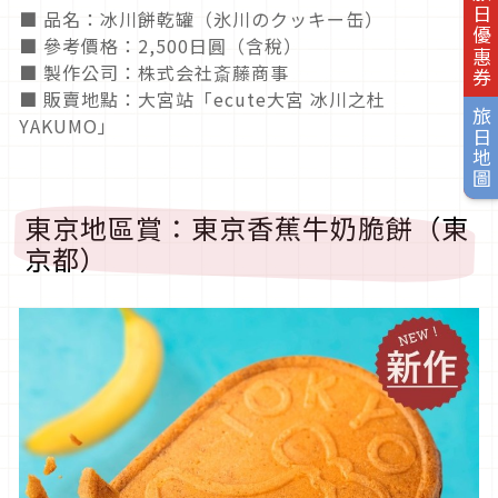
旅日優惠券
■ 品名：冰川餅乾罐（氷川のクッキー缶）
■ 參考價格：2,500日圓（含稅）
■ 製作公司：株式会社斎藤商事
■ 販賣地點：大宮站「ecute大宮 冰川之杜
旅日地圖
YAKUMO」
東京地區賞：東京香蕉牛奶脆餅（東
京都）