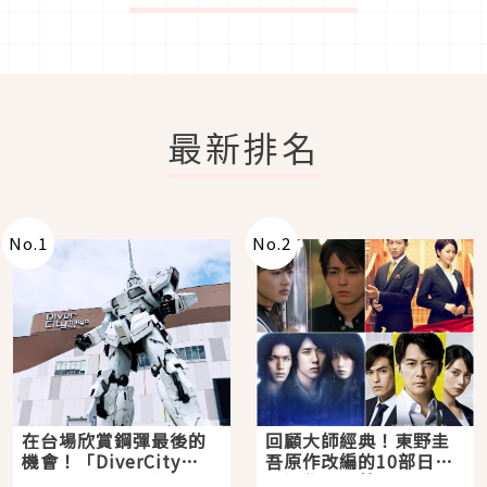
最新排名
No.
1
No.
2
在台場欣賞鋼彈最後的
回顧大師經典！東野圭
機會！「DiverCity
吾原作改編的10部日本
Tokyo Plaza」搭船、
影視作品推薦