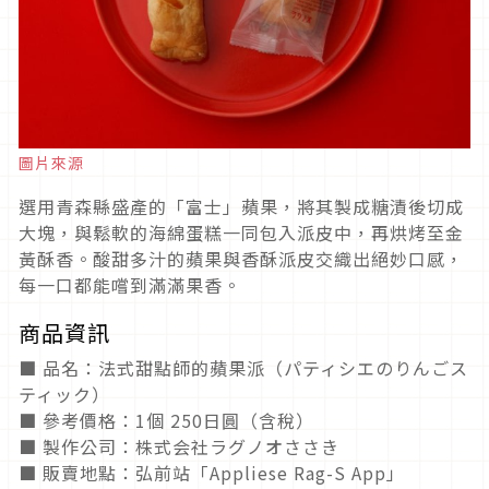
圖片來源
選用青森縣盛產的「富士」蘋果，將其製成糖漬後切成
大塊，與鬆軟的海綿蛋糕一同包入派皮中，再烘烤至金
黃酥香。酸甜多汁的蘋果與香酥派皮交織出絕妙口感，
每一口都能嚐到滿滿果香。
商品資訊
■ 品名：法式甜點師的蘋果派（パティシエのりんごス
ティック）
■ 參考價格：1個 250日圓（含稅）
■ 製作公司：株式会社ラグノオささき
■ 販賣地點：弘前站「Appliese Rag-S App」