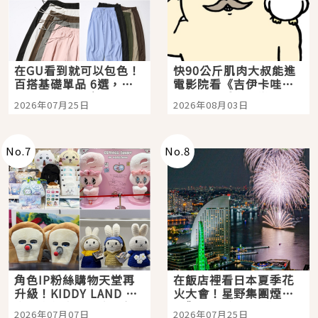
在GU看到就可以包色！
快90公斤肌肉大叔能進
百搭基礎單品 6選，閉
電影院看《吉伊卡哇》
眼全收也不心疼
嗎？日本重金屬樂團
2026年07月25日
2026年08月03日
「打首」會長與nagano
老師一同給出了答案
No.
7
No.
8
角色IP粉絲購物天堂再
在飯店裡看日本夏季花
升級！KIDDY LAND 原
火大會！星野集團煙火
宿店吉伊卡哇迎客，新
景觀飯店6選，讓你不用
2026年07月07日
2026年07月25日