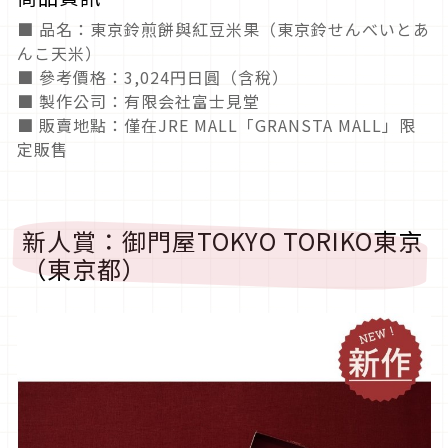
■ 品名：東京鈴煎餅與紅豆米果（東京鈴せんべいとあ
んこ天米）
■ 參考價格：3,024円日圓（含稅）
■ 製作公司：有限会社富士見堂
■ 販賣地點：僅在JRE MALL「GRANSTA MALL」限
定販售
新人賞：御門屋TOKYO TORIKO東京
（東京都）