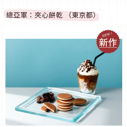
總亞軍：夾心餅乾 （東京都）