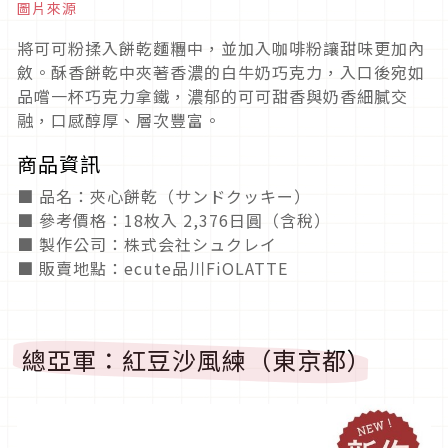
圖片來源
將可可粉揉入餅乾麵糰中，並加入咖啡粉讓甜味更加內
斂。酥香餅乾中夾著香濃的白牛奶巧克力，入口後宛如
品嚐一杯巧克力拿鐵，濃郁的可可甜香與奶香細膩交
融，口感醇厚、層次豐富。
商品資訊
■ 品名：夾心餅乾（サンドクッキー）
■ 參考價格：18枚入 2,376日圓（含稅）
■ 製作公司：株式会社シュクレイ
■ 販賣地點：ecute品川FiOLATTE
總亞軍：紅豆沙風練（東京都）