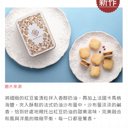
圖片來源
將細緻的紅豆蜜漬粒拌入香醇奶油，再加上法國卡馬格
海鹽，夾入酥鬆的法式奶油沙布蕾中。沙布蕾淡淡的鹹
香，恰到好處地襯托出紅豆奶油的甜美滋味，完美融合
和風與洋風的精緻平衡，每一口都是驚喜。