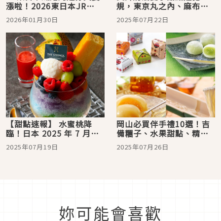
漲啦！2026東日本JR
規，東京丸之內、麻布台
PASS最新價格
之丘、大阪梅田等你來攻
2026年01月30日
2025年07月22日
略！
【甜點速報】 水蜜桃降
岡山必買伴手禮10選！吉
臨！日本 2025 年 7 月必
備糰子、水果甜點、精釀
吃美麗甜點
啤酒一次打包
2025年07月19日
2025年07月26日
妳可能會喜歡