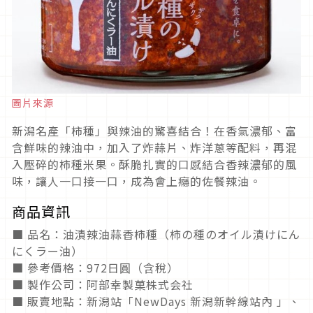
圖片來源
新潟名產「柿種」與辣油的驚喜結合！在香氣濃郁、富
含鮮味的辣油中，加入了炸蒜片、炸洋蔥等配料，再混
入壓碎的柿種米果。酥脆扎實的口感結合香辣濃郁的風
味，讓人一口接一口，成為會上癮的佐餐辣油。
商品資訊
■ 品名：油漬辣油蒜香柿種（柿の種のオイル漬けにん
にくラー油）
■ 參考價格：972日圓（含稅）
■ 製作公司：阿部幸製菓株式会社
■ 販賣地點：新潟站「NewDays 新潟新幹線站內 」、