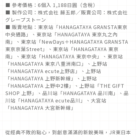
■ 參考價格：6個入 1,188日圓（含稅）
■ 製作公司：株式会社 藤五郎／販賣公司：株式会社
グレープストーン
■ 販賣地點：東京站「HANAGATAYA GRANSTA東京
中央通路」、東京站「HANAGATAYA 東京丸之內
南」、東京站「NewDays＋HANAGATAYA GRANSTA
東京京葉Street」、東京站「HANAGATAYA 東京
南」、東京站「HANAGATAYA 東京中央」、東京站
「HANAGATAYA 東京八重洲南口」、上野站
「HANAGATAYA ecute上野店」、上野站
「HANAGATAYA 上野新幹線」、上野站
「HANAGATAYA 上野中2樓」、上野站「THE GIFT
SHOP 上野」、品川站「HANAGATAYA 品川南」、品
川站「HANAGATAYA ecute品川」、大宮站
「HANAGATAYA 大宮新幹線」
從經典不敗的點心，到創意滿滿的新銳美味，JR東日本