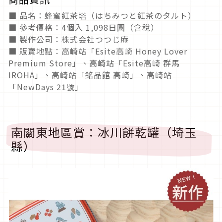
■ 品名：蜂蜜紅茶塔（はちみつと紅茶のタルト）
■ 參考價格：4個入 1,098日圓（含稅）
■ 製作公司：株式会社つつじ庵
■ 販賣地點：高崎站「Esite高崎 Honey Lover
Premium Store」、高崎站「Esite高崎 群馬
IROHA」、高崎站「銘品館 高崎」、高崎站
「NewDays 21號」
南關東地區賞：冰川餅乾罐（埼玉
縣）