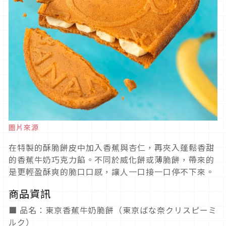
圖片來源
在特製的酥脆餅皮中加入香蕉與杏仁，再夾入蓬鬆香甜
的香蕉牛奶巧克力餡。不同於威化餅或薄脆餅，帶來的
是更輕盈酥爽的脆口口感，讓人一口接一口停不下來。
商品資訊
■ 品名：東京香蕉牛奶脆餅（東京ばな奈クリスピーミ
ルク）