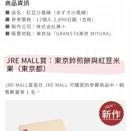
商品資訊
■ 品名：紅豆沙風練（あずき沙風練）
■ 參考價格：12個入 2,890日圓（含稅）
■ 製作公司：株式会社美十
■ 販賣地點：東京站「GRANSTA東京 MIYUKA」
JRE MALL賞：東京鈴煎餅與紅豆米
果（東京都）
JRE MALL賞是在 JRE MALL 可購買的參賽商品中，銷
售數量第 1 名。