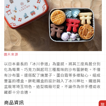
圖片來源
以日本最長的「冰川參道」為靈感，將其三座鳥居分別
化為莓果、巧克力與起司三種風味的沙布蕾餅乾。不僅
有沙布蕾，還搭配了燒菓子、蛋白霜等多樣點心，組成
豐富的禮盒。餅乾鐵盒的設計融入了冰川神社、鐵道與
盆栽等埼玉特色，造型精緻可愛，不論作為伴手禮或收
藏都十分合適。
商品資訊