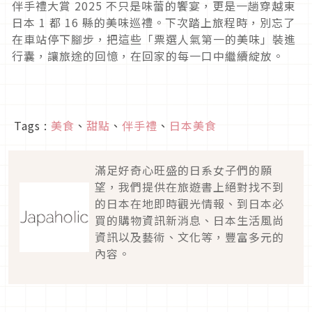
伴手禮大賞 2025 不只是味蕾的饗宴，更是一趟穿越東
日本 1 都 16 縣的美味巡禮。下次踏上旅程時，別忘了
在車站停下腳步，把這些「票選人氣第一的美味」裝進
行囊，讓旅途的回憶，在回家的每一口中繼續綻放。
Tags :
美食
、
甜點
、
伴手禮
、
日本美食
滿足好奇心旺盛的日系女子們的願
望，我們提供在旅遊書上絕對找不到
的日本在地即時觀光情報、到日本必
買的購物資訊新消息、日本生活風尚
資訊以及藝術、文化等，豐富多元的
內容。