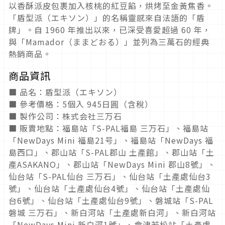
以香酥派皮包裹加入核桃的紅豆餡，烘烤至金黃焦香。
「盾型派（エキソン）」的名稱靈感來自法語的「盾
牌」。自 1960 年推出以來，已深受喜愛超過 60 年，
與「Mamador（ままどおる）」並列為三萬石的經典
熱銷商品。
商品資訊
■ 品名：盾型派（エキソン）
■ 參考價格：5個入 945日圓（含稅）
■ 製作公司：株式会社三万石
■ 販賣地點：福島站「S-PAL福島 三万石」、福島站
「NewDays Mini 福島21号」、福島站「NewDays 福
島西口」、郡山站「S-PAL郡山 土產館」、郡山站「土
產ASAKANO」、郡山站「NewDays Mini 郡山8號」、
仙台站「S-PAL仙台 三万石」、仙台站「土產處仙台3
號」、仙台站「土產處仙台4號」、仙台站「土產處仙
台6號」、仙台站「土產處仙台9號」、磐城站「S-PAL
磐城 三万石」、新白河站「土產處新白河」、新白河站
「NewDays Mini 新白河1號」、會津若松站「土產處